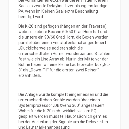
Die vorhandenen GL-24 wanderten in den Kleinen
Saal als zweite Delayline, bzw. als eigenständige
PA, wenn im Kleinen Saal extra Beschallung
benötigt wird.
Die K-20 sind geflogen (hängen an der Traverse),
wobei die obere Box ein 60/50 Grad Horn hat und
die untere ein 90/60 Grad Horn, die Boxen werden
parallel über einen Endstufenkanal angesteuert.
„Glücklicherweise addieren sich die
unterschiedlichen Hörner wunderbar und Strahlen
fast wie ein Line Array ab. Nur in der Mitte vor der
Bühne haben wir eine kleine Lautsprecherbox „GL-
8“ als „Down-Fill“ für die ersten zwei Reihen“,
erzählt Deiß.
Die Anlage wurde komplett eingemessen und die
unterschiedlichen Kanäle werden über einen
Systemprozessor „DBXvenu 360“ angesteuert.
Wobei für die K-20 nicht wirklich viel am EQ
gespielt werden musste. Hauptsächlich geht es
bei der Verteilung der Signale um die Delayzeiten
und Lautstärkenanpassung.