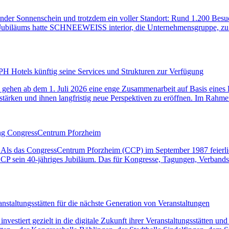
ender Sonnenschein und trotzdem ein voller Standort: Rund 1.200 Be
 Jubiläums hatte SCHNEEWEISS interior, die Unternehmensgruppe, zu d
t CPH Hotels künftig seine Services und Strukturen zur Verfügung
en ab dem 1. Juli 2026 eine enge Zusammenarbeit auf Basis eines Dien
 stärken und ihnen langfristig neue Perspektiven zu eröffnen. Im Rah
ung CongressCentrum Pforzheim
 Als das CongressCentrum Pforzheim (CCP) im September 1987 feierlich
CCP sein 40-jähriges Jubiläum. Das für Kongresse, Tagungen, Verbands
anstaltungsstätten für die nächste Generation von Veranstaltungen
ert gezielt in die digitale Zukunft ihrer Veranstaltungsstätten und s