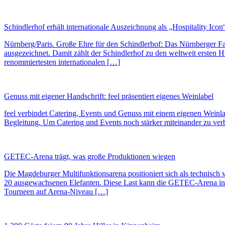
Schindlerhof erhält internationale Auszeichnung als „Hospitality Icon“
Nürnberg/Paris. Große Ehre für den Schindlerhof: Das Nürnberger Fa
ausgezeichnet. Damit zählt der Schindlerhof zu den weltweit ersten H
renommiertesten internationalen […]
Genuss mit eigener Handschrift: feel präsentiert eigenes Weinlabel
feel verbindet Catering, Events und Genuss mit einem eigenen Weinla
Begleitung. Um Catering und Events noch stärker miteinander zu verbi
GETEC-Arena trägt, was große Produktionen wiegen
Die Magdeburger Multifunktionsarena positioniert sich als technisch
20 ausgewachsenen Elefanten. Diese Last kann die GETEC-Arena in Ma
Tourneen auf Arena-Niveau […]