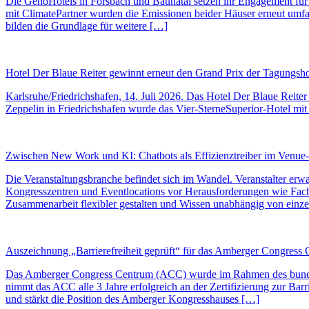
Die GenoHotels in Forsbach und Baunatal setzen ihr Engagement für N
mit ClimatePartner wurden die Emissionen beider Häuser erneut umfassen
bilden die Grundlage für weitere […]
Hotel Der Blaue Reiter gewinnt erneut den Grand Prix der Tagungshot
Karlsruhe/Friedrichshafen, 14. Juli 2026. Das Hotel Der Blaue Reiter
Zeppelin in Friedrichshafen wurde das Vier-SterneSuperior-Hotel mit
Zwischen New Work und KI: Chatbots als Effizienztreiber im Venue-M
Die Veranstaltungsbranche befindet sich im Wandel. Veranstalter erwar
Kongresszentren und Eventlocations vor Herausforderungen wie Fac
Zusammenarbeit flexibler gestalten und Wissen unabhängig von einz
Auszeichnung „Barrierefreiheit geprüft“ für das Amberger Congress
Das Amberger Congress Centrum (ACC) wurde im Rahmen des bundeswei
nimmt das ACC alle 3 Jahre erfolgreich an der Zertifizierung zur Bar
und stärkt die Position des Amberger Kongresshauses […]