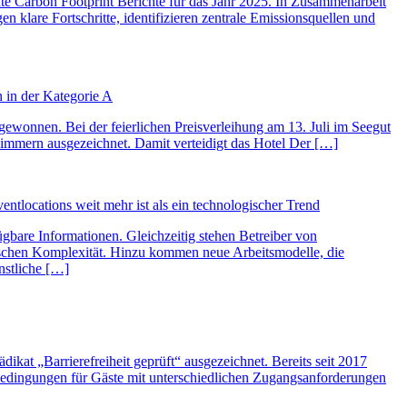
ate Carbon Footprint Berichte für das Jahr 2025. In Zusammenarbeit
n klare Fortschritte, identifizieren zentrale Emissionsquellen und
n in der Kategorie A
gewonnen. Bei der feierlichen Preisverleihung am 13. Juli im Seegut
 Zimmern ausgezeichnet. Damit verteidigt das Hotel Der […]
tlocations weit mehr ist als ein technologischer Trend
ügbare Informationen. Gleichzeitig stehen Betreiber von
schen Komplexität. Hinzu kommen neue Arbeitsmodelle, die
nstliche […]
t „Barrierefreiheit geprüft“ ausgezeichnet. Bereits seit 2017
menbedingungen für Gäste mit unterschiedlichen Zugangsanforderungen