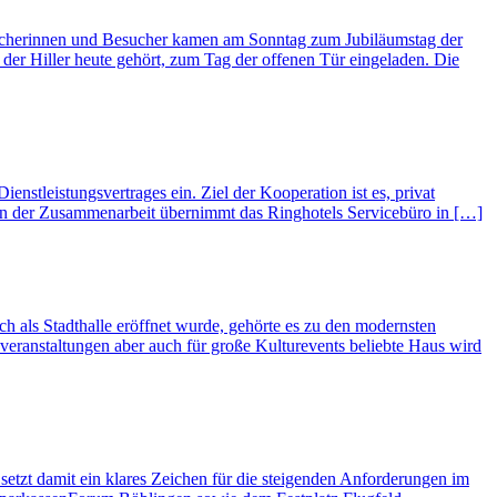
sucherinnen und Besucher kamen am Sonntag zum Jubiläumstag der
er Hiller heute gehört, zum Tag der offenen Tür eingeladen. Die
stleistungsvertrages ein. Ziel der Kooperation ist es, privat
men der Zusammenarbeit übernimmt das Ringhotels Servicebüro in […]
 als Stadthalle eröffnet wurde, gehörte es zu den modernsten
veranstaltungen aber auch für große Kulturevents beliebte Haus wird
etzt damit ein klares Zeichen für die steigenden Anforderungen im