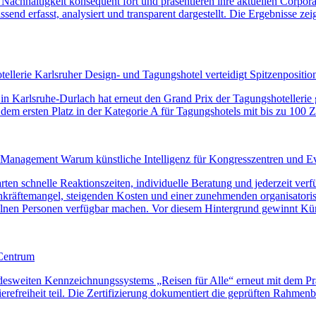
achhaltigkeit konsequent fort und präsentieren ihre aktuellen Corpor
d erfasst, analysiert und transparent dargestellt. Die Ergebnisse zeige
ellerie Karlsruher Design- und Tagungshotel verteidigt Spitzenpositio
 in Karlsruhe-Durlach hat erneut den Grand Prix der Tagungshotellerie 
 dem ersten Platz in der Kategorie A für Tagungshotels mit bis zu 100
anagement Warum künstliche Intelligenz für Kongresszentren und Even
ten schnelle Reaktionszeiten, individuelle Beratung und jederzeit verf
hkräftemangel, steigenden Kosten und einer zunehmenden organisatori
elnen Personen verfügbar machen. Vor diesem Hintergrund gewinnt Kü
 Centrum
ten Kennzeichnungssystems „Reisen für Alle“ erneut mit dem Prädika
rierefreiheit teil. Die Zertifizierung dokumentiert die geprüften Rah