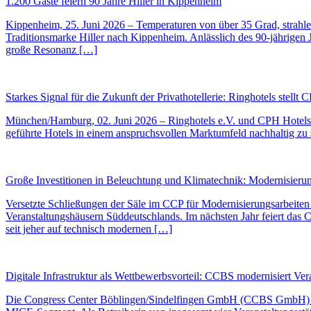
1.200 Gäste feiern 90 Jahre Hiller in Kippenheim
Kippenheim, 25. Juni 2026 – Temperaturen von über 35 Grad, strahl
Traditionsmarke Hiller nach Kippenheim. Anlässlich des 90-jährigen
große Resonanz […]
Starkes Signal für die Zukunft der Privathotellerie: Ringhotels stell
München/Hamburg, 02. Juni 2026 – Ringhotels e.V. und CPH Hotels geh
geführte Hotels in einem anspruchsvollen Marktumfeld nachhaltig zu
Große Investitionen in Beleuchtung und Klimatechnik: Modernisier
Versetzte Schließungen der Säle im CCP für Modernisierungsarbeiten
Veranstaltungshäusern Süddeutschlands. Im nächsten Jahr feiert das 
seit jeher auf technisch modernen […]
Digitale Infrastruktur als Wettbewerbsvorteil: CCBS modernisiert Ver
Die Congress Center Böblingen/Sindelfingen GmbH (CCBS GmbH) investi