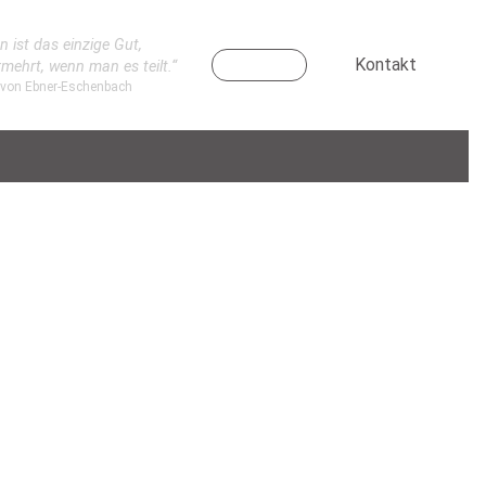
n ist das einzige Gut,
Kontakt
rmehrt, wenn man es teilt.“
 von Ebner-Eschenbach