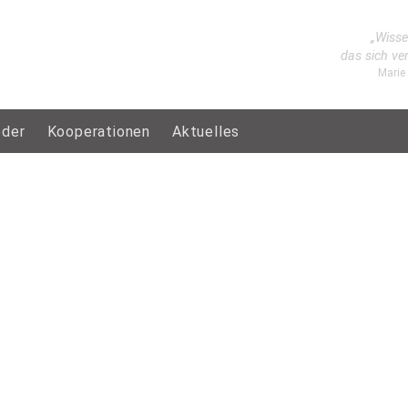
„Wisse
das sich ve
Marie
eder
Kooperationen
Aktuelles