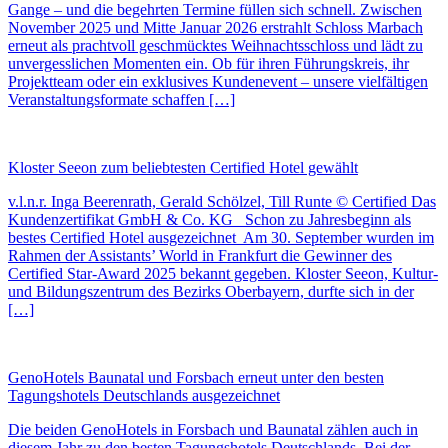
Gange – und die begehrten Termine füllen sich schnell. Zwischen
November 2025 und Mitte Januar 2026 erstrahlt Schloss Marbach
erneut als prachtvoll geschmücktes Weihnachtsschloss und lädt zu
unvergesslichen Momenten ein. Ob für ihren Führungskreis, ihr
Projektteam oder ein exklusives Kundenevent – unsere vielfältigen
Veranstaltungsformate schaffen […]
Kloster Seeon zum beliebtesten Certified Hotel gewählt
v.l.n.r. Inga Beerenrath, Gerald Schölzel, Till Runte © Certified Das
Kundenzertifikat GmbH & Co. KG Schon zu Jahresbeginn als
bestes Certified Hotel ausgezeichnet Am 30. September wurden im
Rahmen der Assistants’ World in Frankfurt die Gewinner des
Certified Star-Award 2025 bekannt gegeben. Kloster Seeon, Kultur-
und Bildungszentrum des Bezirks Oberbayern, durfte sich in der
[…]
GenoHotels Baunatal und Forsbach erneut unter den besten
Tagungshotels Deutschlands ausgezeichnet
Die beiden GenoHotels in Forsbach und Baunatal zählen auch in
diesem Jahr zu den besten Tagungshotels Deutschlands. Bei der