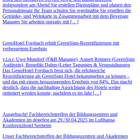
insbesondere am Abend Sie erstellen Dienstpläne und planen den
Personaleinsatz Ihr Team schulen Sie regelmäßig Sie erstellen die
Getränke- und Weinkarte in Zusammenarbeit mit dem Beverage
Manager Sie arbeiten operativ mit […]
GenoHotel Forsbach erhält GreenSign-Rezertifizierung mit
verbessertem Ergebnis
v.l.n.r. Uwe Mundorf (F&B Manager), Annett Reimers (GreenSign
Auditorin), Benedikt Dahm (Leiter Tagungen & Veranstaltungen
Das GenoHotel Forsbach freut sich, die erfolgreiche
Rezertifizierung als GreenSign Hotel bekanntgeben zu können –
und das mit einem herausragenden Ergebnis von 84%. Das macht
deutlich, dass die nachhaltige Ausrichtung des Hotels weiter
optimiert werden konnte, nachdem es im Jahr […]
Ausgebucht! Fachbereichstreffen der Bildungszentren und
Akademien im degefest am 29./30.04.2025 im Lufthansa
Konferenzhotel Seeheim
Unser Fachbereichstreffen der Bildungszentren und Akademien