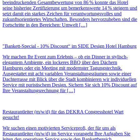
beeindruckenden Gesamtbewertung von 86 % konnte das Hotel
seine bisherige Zertifizierung um bemerkenswerte 14 % steigern und
setzt damit ein starkes Zeichen für verantwortungsvolles und
zukunftsorientiertes Wirtschaften. Besonders hervorzuheben sind die
Fortschritte in den Bereichen: Umwelt […]
"Bankett-Special - 10% Discount“ im SIDE Design Hotel Hamburg
Wir machen Ihr Event zum Erlebnis – ob ein Dinner in stylisch-
elegantem Ambiente, ein lockeres BBQ über den Dächern
Hamburgs oder ein Meeting mit modernster Tagungstechnik.
Ausgestattet mit acht variablen Veranstaltungsräumen sowie einer
Dachterrasse mit Blick über die Stadt kombinieren wir individuellen
Service mit puristischem Design. Sichern Sie sich 10% Discount auf
Ihre Veranstaltungsrechnung für […]
Restaurantleiter (m/w/d) für das DEKRA Congresshotel Wart
gesucht!
Wir suchen einen motivierten Serviceprofi, der für uns als
Restaurantleiter (m/w/d) im Service vorangeht Ihre Aufgaben Sie
leiten den operativen Service sowie den Bankettbereich