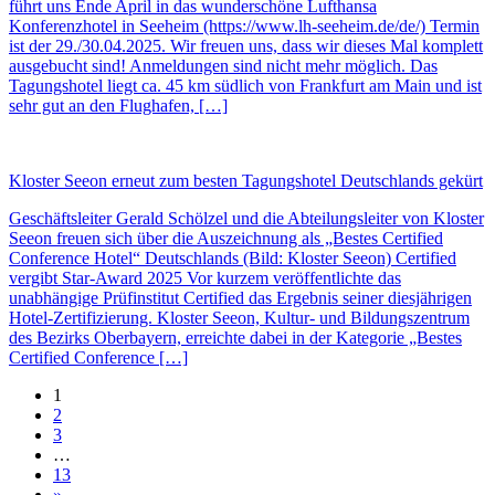
führt uns Ende April in das wunderschöne Lufthansa
Konferenzhotel in Seeheim (https://www.lh-seeheim.de/de/) Termin
ist der 29./30.04.2025. Wir freuen uns, dass wir dieses Mal komplett
ausgebucht sind! Anmeldungen sind nicht mehr möglich. Das
Tagungshotel liegt ca. 45 km südlich von Frankfurt am Main und ist
sehr gut an den Flughafen, […]
Kloster Seeon erneut zum besten Tagungshotel Deutschlands gekürt
Geschäftsleiter Gerald Schölzel und die Abteilungsleiter von Kloster
Seeon freuen sich über die Auszeichnung als „Bestes Certified
Conference Hotel“ Deutschlands (Bild: Kloster Seeon) Certified
vergibt Star-Award 2025 Vor kurzem veröffentlichte das
unabhängige Prüfinstitut Certified das Ergebnis seiner diesjährigen
Hotel-Zertifizierung. Kloster Seeon, Kultur- und Bildungszentrum
des Bezirks Oberbayern, erreichte dabei in der Kategorie „Bestes
Certified Conference […]
1
2
3
…
13
»