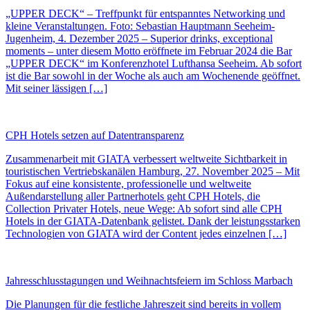
„UPPER DECK“ – Treffpunkt für entspanntes Networking und
kleine Veranstaltungen. Foto: Sebastian Hauptmann Seeheim-
Jugenheim, 4. Dezember 2025 – Superior drinks, exceptional
moments – unter diesem Motto eröffnete im Februar 2024 die Bar
„UPPER DECK“ im Konferenzhotel Lufthansa Seeheim. Ab sofort
ist die Bar sowohl in der Woche als auch am Wochenende geöffnet.
Mit seiner lässigen […]
CPH Hotels setzen auf Datentransparenz
Zusammenarbeit mit GIATA verbessert weltweite Sichtbarkeit in
touristischen Vertriebskanälen Hamburg, 27. November 2025 – Mit
Fokus auf eine konsistente, professionelle und weltweite
Außendarstellung aller Partnerhotels geht CPH Hotels, die
Collection Privater Hotels, neue Wege: Ab sofort sind alle CPH
Hotels in der GIATA-Datenbank gelistet. Dank der leistungsstarken
Technologien von GIATA wird der Content jedes einzelnen […]
Jahresschlusstagungen und Weihnachtsfeiern im Schloss Marbach
Die Planungen für die festliche Jahreszeit sind bereits in vollem