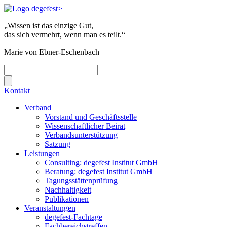
„Wissen ist das einzige Gut,
das sich vermehrt, wenn man es teilt.“
Marie von Ebner-Eschenbach
Kontakt
Verband
Vorstand und Geschäftsstelle
Wissenschaftlicher Beirat
Verbandsunterstützung
Satzung
Leistungen
Consulting: degefest Institut GmbH
Beratung: degefest Institut GmbH
Tagungsstättenprüfung
Nachhaltigkeit
Publikationen
Veranstaltungen
degefest-Fachtage
Fachbereichstreffen