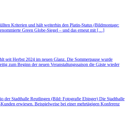
llten Kriterien und hält weiterhin den Platin-Status (Bildmontage:
 renommierte Green Globe-Siegel – und das erneut mit […]
it Herbst 2024 im neuen Glanz. Die Sommerpause wurde
zeitig zum Beginn der neuen Veranstaltungssaison die Gäste wieder
 der Stadthalle Reutlingen (Bild: Fotografie Ebinger) Die Stadthalle
IT-Kunden erwiesen. Beispielweise bei einer mehrtägigen Konferenz