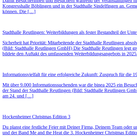
Damit Besucherinnen und Besuchern während der Veranstaltungen nie 
Kongresshalle Böblingen und in der Stadthalle Sindelfingen an. Gem
können. Die […]
Stadthalle Reutlingen: Weiterbildungen als fester Bestandteil der Un
Sicherheit hat Priorität: Mitarbeitende der Stadthalle Reutlingen abs
(Bild: Stadthalle Reutlingen GmbH) Die Stadthalle Reutlingen legt g
bildete den Auftakt des umfassenden Weiterbildungsangebots in 2025.
Informationsvielfalt für eine erfolgreiche Zukunft: Zuspruch für die
Mit über 9.000 Informationssuchenden war die binea 2025 ein Besuc
der Stand der Stadthalle Reutlingen (Bild: Stadthalle Reutlingen G
am 24. und […]
Hockenheimer Christmas Edition 3
Du planst eine festliche Feier mit Deiner Firma, Deinem Team oder
und der Band Me and the Heat die 3. Hockenheimer Christmas Edition.