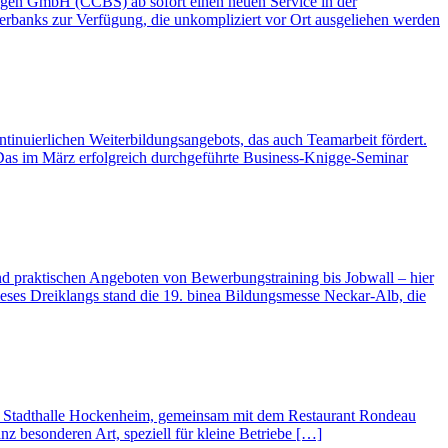
ingen GmbH (CCBS) ab sofort einen neuen Service in der
erbanks zur Verfügung, die unkompliziert vor Ort ausgeliehen werden
ontinuierlichen Weiterbildungsangebots, das auch Teamarbeit fördert.
. Das im März erfolgreich durchgeführte Business-Knigge-Seminar
nd praktischen Angeboten von Bewerbungstraining bis Jobwall – hier
eses Dreiklangs stand die 19. binea Bildungsmesse Neckar-Alb, die
ie Stadthalle Hockenheim, gemeinsam mit dem Restaurant Rondeau
z besonderen Art, speziell für kleine Betriebe […]