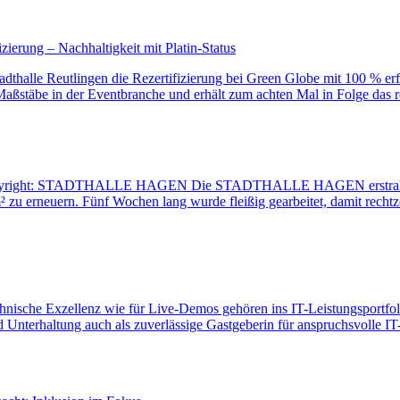
zierung – Nachhaltigkeit mit Platin-Status
dthalle Reutlingen die Rezertifizierung bei Green Globe mit 100 % erfü
 Maßstäbe in der Eventbranche und erhält zum achten Mal in Folge das
pyright: STADTHALLE HAGEN Die STADTHALLE HAGEN erstrahlt se
 zu erneuern. Fünf Wochen lang wurde fleißig gearbeitet, damit recht
nische Exzellenz wie für Live-Demos gehören ins IT-Leistungsportfolio
nd Unterhaltung auch als zuverlässige Gastgeberin für anspruchsvolle 