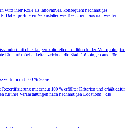
ngen wird ihrer Rolle als innovatives, konsequent nachhaltiges
. Dabei profitieren Veranstalter wie Besucher – aus nah wie fern –
tandort mit einer langen kulturellen Tradition in der Metropolregion
 gute Einkaufsmöglichkeiten zeichnet die Stadt Göppingen aus. Für
resszentrum mit 100 % Score
ezertifizierung mit erneut 100 % erfüllter Kriterien und erhält dafür
für ihre Veranstaltungen nach nachhaltigen Locations – die