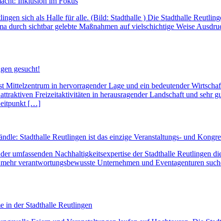
macht: Inklusion im Fokus
lingen sich als Halle für alle. (Bild: Stadthalle ) Die Stadthalle Reutli
ma durch sichtbar gelebte Maßnahmen auf vielschichtige Weise Ausdruck
ngen gesucht!
Mittelzentrum in hervorragender Lage und ein bedeutender Wirtschaftss
n attraktiven Freizeitaktivitäten in herausragender Landschaft und sehr
eitpunkt […]
ändle: Stadthalle Reutlingen ist das einzige Veranstaltungs- und Kong
r umfassenden Nachhaltigkeitsexpertise der Stadthalle Reutlingen die R
 mehr verantwortungsbewusste Unternehmen und Eventagenturen suchen 
in der Stadthalle Reutlingen