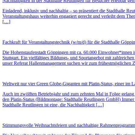
Nachhaltigkeit in der Stadthalle Reutlingen für Besucher erlebbar ge
Einladend, inklusiv und nachhaltig – so präsentiert die Stadthalle Reut
Veranstaltungshaus weiterhin engagiert gerecht und verleiht dem The
[…]
Fachkraft für Veranstaltungstechnik (w/m/d) für die Stadthalle Göppi
Die Hohenstaufenstadt Göppingen mit ca. 60.000 Einwohner*innen ist 
Stuttgart. Ein vielfältiges Bildungs- und Sportangebot mit zahlreiche
unser Referat Hallenmanagement suchen wir zum frühestmöglichen Z
Weltweit nur vier Green Globe-Giganten mit Platin-Status, einer im L
Auch im zwölften Betriebsjahr und zum zehnten Mal in Folge gelang de
den Platin-Status (Bildmontage: Stadthalle Reutlingen GmbH) Immer
Stadthalle Reutlingen ist eine, die Nachhaltigkeit […]
Stimmungsvolle Weihnachtsfeiern und nachhaltige Rahmenprogramme 