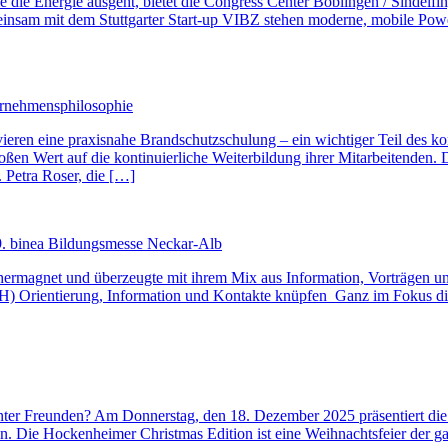
die Energie ausgeht, bietet die Congress Center Böblingen / Sindelf
einsam mit dem Stuttgarter Start-up VIBZ stehen moderne, mobile Pow
ternehmensphilosophie
olvieren eine praxisnahe Brandschutzschulung – ein wichtiger Teil des k
roßen Wert auf die kontinuierliche Weiterbildung ihrer Mitarbeitenden
 Petra Roser, die […]
 19. binea Bildungsmesse Neckar-Alb
hermagnet und überzeugte mit ihrem Mix aus Information, Vorträgen u
mbH) Orientierung, Information und Kontakte knüpfen Ganz im Fokus di
 unter Freunden? Am Donnerstag, den 18. Dezember 2025 präsentiert d
 Die Hockenheimer Christmas Edition ist eine Weihnachtsfeier der gan