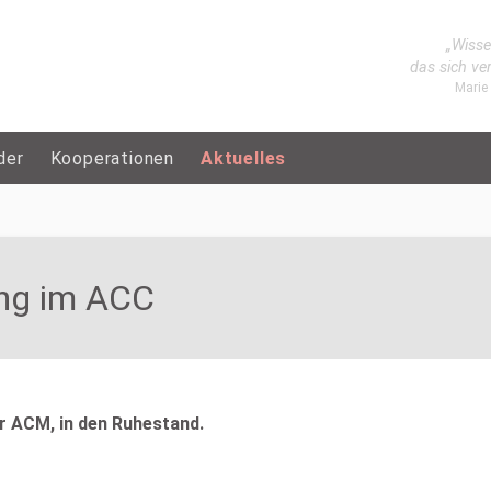
„Wisse
das sich ve
Marie
der
Kooperationen
Aktuelles
ung im ACC
 ACM, in den Ruhestand.