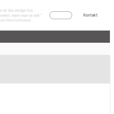
n ist das einzige Gut,
Kontakt
rmehrt, wenn man es teilt.“
 von Ebner-Eschenbach