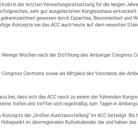
obl in der letzten Verwaltungsratssitzung für die langen Jahre
erfolgreichen, sehr gut ausgelasteten Kongresshaus entwickelt 
 gekennzeichnet gewesen durch Expertise, Besonnenheit und Wei
haltige Konzepte sei das ACC auch heute auf dem neuesten Sta
. Wenige Wochen nach der Eröffnung des Amberger Congress Cent
r Congress Centrums sowie als Mitglied des Vorstands der Amb
dazu bei, dass sich das ACC rasch zu einem der führenden Kongre
nzerne trafen und treffen sich regelmäßig zum Tagen in Amberg
 Konzepts der „Großen Kunstausstellung“ im ACC beteiligt. Bis h
Höhepunkt im überregionalen Kulturkalender dar und haben das 