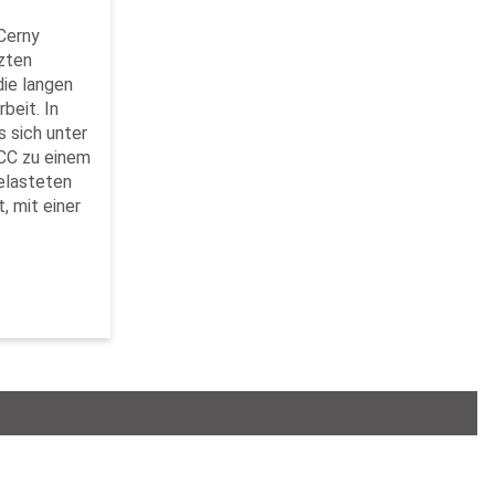
Cerny
tzten
die langen
beit. In
s sich unter
ACC zu einem
gelasteten
, mit einer