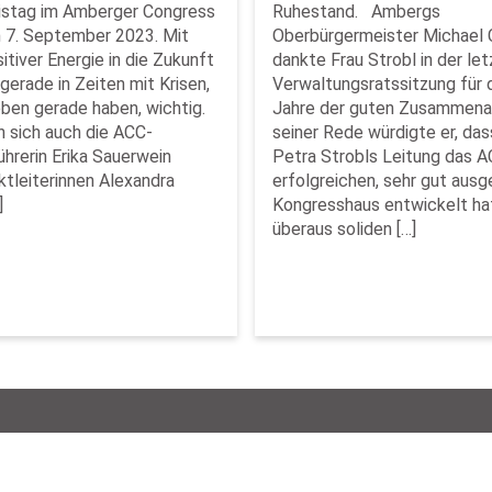
istag im Amberger Congress
Ruhestand. Ambergs
 7. September 2023. Mit
Oberbürgermeister Michael 
tiver Energie in die Zukunft
dankte Frau Strobl in der le
gerade in Zeiten mit Krisen,
Verwaltungsratssitzung für 
eben gerade haben, wichtig.
Jahre der guten Zusammenar
 sich auch die ACC-
seiner Rede würdigte er, das
hrerin Erika Sauerwein
Petra Strobls Leitung das 
ktleiterinnen Alexandra
erfolgreichen, sehr gut aus
]
Kongresshaus entwickelt hat
überaus soliden […]