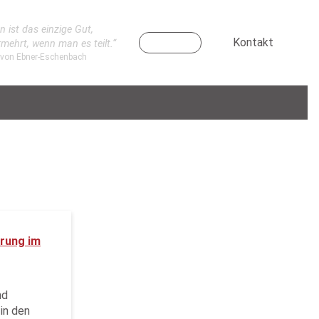
n ist das einzige Gut,
Kontakt
rmehrt, wenn man es teilt.“
 von Ebner-Eschenbach
rung im
nd
in den