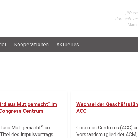
„Wisse
das sich ve
Marie
der
Kooperationen
Aktuelles
ird aus Mut gemacht“ im
Wechsel der Geschäftsfüh
Congress Centrum
ACC
d aus Mut gemacht“, so
Congress Centrums (ACC) u
 Titel des Impulsvortrags
Vorstandsmitglied der ACM, 