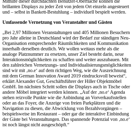
Mithilfe dieser durchdachten Benutzer-Oberfläche können die
brillanten Displays zu jeder Zeit von jedem Ort einzeln angesteuert
und – selbst in Bankett-Bestuhlung – individuell bespielt werden.
Umfassende Vernetzung von Veranstalter und Gästen
„Bei 2,97 Millionen Veranstaltungen und 405 Millionen Besuchern
pro Jahr alleine in Deutschland wird der Bedarf zur ständigen Neu-
Organisation entsprechender Räumlichkeiten und Kommunikation
innerhalb derselben deutlich. Wir wollen weitaus mehr als die
analoge Platznummer zu ersetzen, unser Ziel besteht darin, neue
Interaktionsmöglichkeiten zu schaffen und weiter auszubauen. Mit
den zahlreichen Vernetzungs- und Individualisierungsmöglichkeiten
sind wir mit ‚no.e‘ auf dem richtigen Weg, wie die Auszeichnung
mit dem German Innovation Award 2019 eindrucksvoll beweist“,
erklärt Alexander Gut, Geschäftsführer der Hiller Objektmöbel
GmbH. Im nächsten Schritt sollen die Displays auch in Tische oder
andere Möbel integriert werden können. „Auf der ‚no.e‘ Agenda
stehen reizvolle Punkte wie die Anbindung an Vorverkaufsstellen
oder an das Foyer, die Anzeige von freien Parkplätzen und die
Navigation zu diesen, die Abwicklung von Bezahlvorgängen –
beispielsweise im Restaurant – oder gar die interaktive Einbindung
der Gäste bei Veranstaltungen. Das spannende Potenzial von ‚no.e‘
ist noch längst nicht ausgeschöpft.“