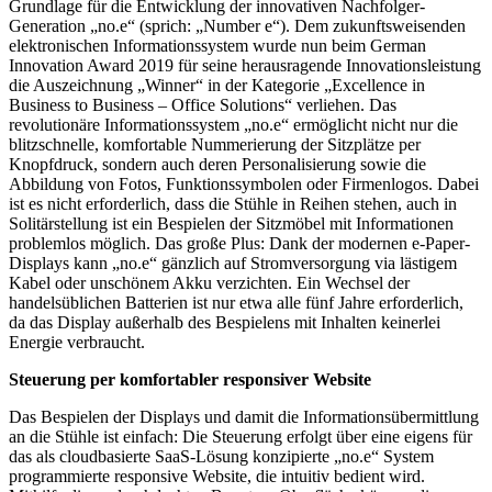
Grundlage für die Entwicklung der innovativen Nachfolger-
Generation „no.e“ (sprich: „Number e“). Dem zukunftsweisenden
elektronischen Informationssystem wurde nun beim German
Innovation Award 2019 für seine herausragende Innovationsleistung
die Auszeichnung „Winner“ in der Kategorie „Excellence in
Business to Business – Office Solutions“ verliehen. Das
revolutionäre Informationssystem „no.e“ ermöglicht nicht nur die
blitzschnelle, komfortable Nummerierung der Sitzplätze per
Knopfdruck, sondern auch deren Personalisierung sowie die
Abbildung von Fotos, Funktionssymbolen oder Firmenlogos. Dabei
ist es nicht erforderlich, dass die Stühle in Reihen stehen, auch in
Solitärstellung ist ein Bespielen der Sitzmöbel mit Informationen
problemlos möglich. Das große Plus: Dank der modernen e-Paper-
Displays kann „no.e“ gänzlich auf Stromversorgung via lästigem
Kabel oder unschönem Akku verzichten. Ein Wechsel der
handelsüblichen Batterien ist nur etwa alle fünf Jahre erforderlich,
da das Display außerhalb des Bespielens mit Inhalten keinerlei
Energie verbraucht.
Steuerung per komfortabler responsiver Website
Das Bespielen der Displays und damit die Informationsübermittlung
an die Stühle ist einfach: Die Steuerung erfolgt über eine eigens für
das als cloudbasierte SaaS-Lösung konzipierte „no.e“ System
programmierte responsive Website, die intuitiv bedient wird.