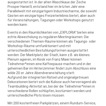
ausgestattet ist. In der alten Waschkaue der Zeche
Prosper Haniel II, entstand hier im letzten Jahr eine
Parallelwelt mit einzigartigem Industriecharme, die sowohl
Gästen ein einzigartiges Freizeiterlebnis bietet, aber auch
für Veranstaltungen, Tagungen oder Workshops genutzt
werden kann.
Events in den Räumlichkeiten von „EXPLORIA“ bieten eine
echte Abwechslung zu regulären Meetingräumen. Die
verschiedenen Themen-Räume können als Tagungs- oder
Workshop-Räume umfunktioniert und mit
unterschiedlichen Bestuhlungsformen ausgestattet
werden. Der Marktplatz der Stadt, kann z.B. als kleines
Plenum agieren, im Kiosk von Franz Maier können
Teilnehmer*innen eine Kaffeepause machen und in der
geheimen Bar im Hinterzimmer findet zum Abschluss eine
wilde 20-er Jahre Abendveranstaltung statt.
Aufgrund der integrierten Rätsel und originalgetreuen
Dekorationen bietet sich die Kulisse auch hervorragend als
Teambuilding-Aktivität an, bei der die Teilnehmer*innen in
verschiedene Rollen schlüpfen, kostümiert werden und
unterschiedliche Plots lösen müssen.
Mit 200 kostenfreien Parkplätzen, einem Rundum-Service,