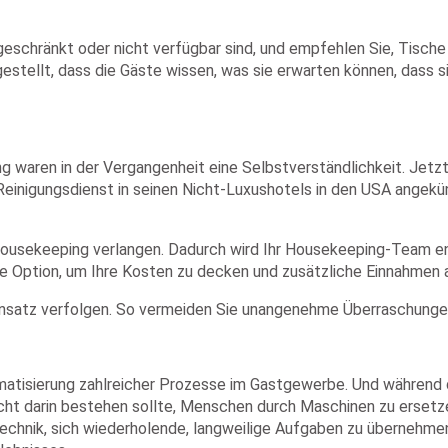
geschränkt oder nicht verfügbar sind, und empfehlen Sie, Tisch
estellt, dass die Gäste wissen, was sie erwarten können, dass s
g waren in der Vergangenheit eine Selbstverständlichkeit. Jetz
Reinigungsdienst in seinen Nicht-Luxushotels in den USA angekü
Housekeeping verlangen. Dadurch wird Ihr Housekeeping-Team en
se Option, um Ihre Kosten zu decken und zusätzliche Einnahmen
 Ansatz verfolgen. So vermeiden Sie unangenehme Überraschunge
tomatisierung zahlreicher Prozesse im Gastgewerbe. Und währen
nicht darin bestehen sollte, Menschen durch Maschinen zu erse
Technik, sich wiederholende, langweilige Aufgaben zu übernehmen