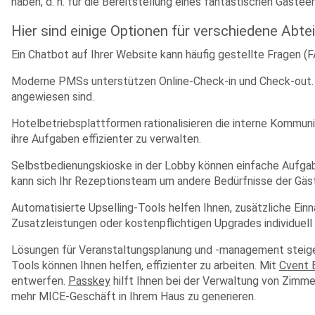
haben, d. h. für die Bereitstellung eines fantastischen Gästee
Hier sind einige Optionen für verschiedene Abte
Ein Chatbot auf Ihrer Website kann häufig gestellte Fragen 
Moderne PMSs unterstützen Online-Check-in und Check-out. So 
angewiesen sind.
Hotelbetriebsplattformen rationalisieren die interne Kommunik
ihre Aufgaben effizienter zu verwalten.
Selbstbedienungskioske in der Lobby können einfache Aufgabe
kann sich Ihr Rezeptionsteam um andere Bedürfnisse der Gä
Automatisierte Upselling-Tools helfen Ihnen, zusätzliche Ein
Zusatzleistungen oder kostenpflichtigen Upgrades individuel
Lösungen für Veranstaltungsplanung und -management steigern 
Tools können Ihnen helfen, effizienter zu arbeiten. Mit
Cvent 
entwerfen.
Passkey
hilft Ihnen bei der Verwaltung von Zimm
mehr MICE-Geschäft in Ihrem Haus zu generieren.