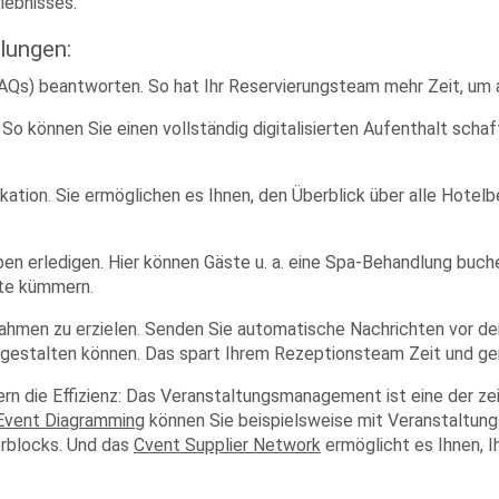
rlebnisses.
ilungen:
(FAQs) beantworten. So hat Ihr Reservierungsteam mehr Zeit, u
können Sie einen vollständig digitalisierten Aufenthalt schaff
ation. Sie ermöglichen es Ihnen, den Überblick über alle Hotelb
n erledigen. Hier können Gäste u. a. eine Spa-Behandlung buche
ste kümmern.
nahmen zu erzielen. Senden Sie automatische Nachrichten vor der
l gestalten können. Das spart Ihrem Rezeptionsteam Zeit und ge
die Effizienz: Das Veranstaltungsmanagement ist eine der zeiti
Event Diagramming
können Sie beispielsweise mit Veranstaltun
erblocks. Und das
Cvent Supplier Network
ermöglicht es Ihnen, I