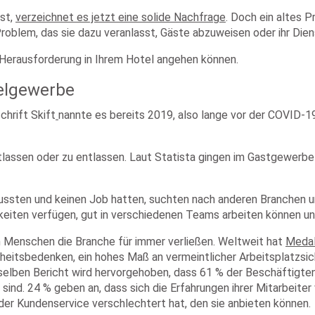
st,
verzeichnet es jetzt eine solide Nachfrage
. Doch ein altes 
Problem, das sie dazu veranlasst, Gäste abzuweisen oder ihr Die
e Herausforderung in Ihrem Hotel angehen können.
elgewerbe
chrift Skift
nannte es bereits 2019, also lange vor der COVID-1
tlassen oder zu entlassen. Laut Statista gingen im Gastgewerbe
ussten und keinen Job hatten, suchten nach anderen Branchen u
eiten verfügen, gut in verschiedenen Teams arbeiten können und
 Menschen die Branche für immer verließen. Weltweit hat
Medal
heitsbedenken, ein hohes Maß an vermeintlicher Arbeitsplatzsi
selben Bericht wird hervorgehoben, dass 61 % der Beschäftigte
nd. 24 % geben an, dass sich die Erfahrungen ihrer Mitarbeiter
 der Kundenservice verschlechtert hat, den sie anbieten können.