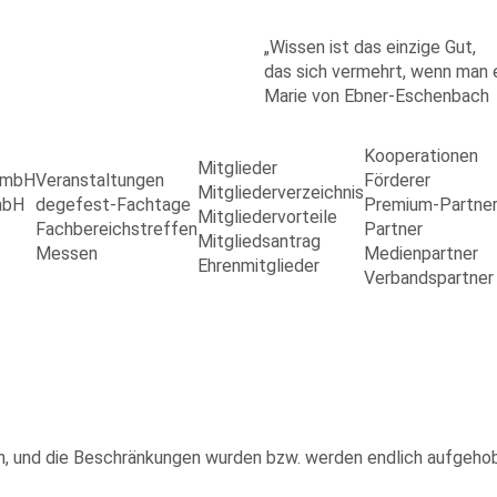
„Wissen ist das einzige Gut,
das sich vermehrt, wenn man es
Marie von Ebner-Eschenbach
Kooperationen
Mitglieder
 GmbH
Veranstaltungen
Förderer
Mitgliederverzeichnis
mbH
degefest-Fachtage
Premium-Partne
Mitgliedervorteile
Fachbereichstreffen
Partner
Mitgliedsantrag
Messen
Medienpartner
Ehrenmitglieder
Verbandspartner
ich, und die Beschränkungen wurden bzw. werden endlich aufgeho