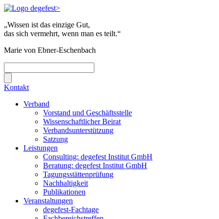
„Wissen ist das einzige Gut,
das sich vermehrt, wenn man es teilt.“
Marie von Ebner-Eschenbach
Kontakt
Verband
Vorstand und Geschäftsstelle
Wissenschaftlicher Beirat
Verbandsunterstützung
Satzung
Leistungen
Consulting: degefest Institut GmbH
Beratung: degefest Institut GmbH
Tagungsstättenprüfung
Nachhaltigkeit
Publikationen
Veranstaltungen
degefest-Fachtage
Fachbereichstreffen