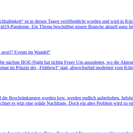
haltigkeit“ ist in diesen Tagen veröffentlicht worden und wird in Kür
vid19-Pandemie. Ein Thema beschäftigt unsere Branche aktuell ganz b
s next!? Events im Wandel“
| Die nächste BOE-Night hat richtig Feuer Um auszuloten, wo die Akte
rmat im Prinzip der „Fishbowl“ statt, abwechselnd moderiert vom Köl
nd die Beschränkungen wurden bzw. werden endlich aufgehoben. Infolg
hnet es jetzt eine solide Nachfrage. Doch ein altes Problem wird zu e