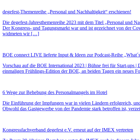
degefest-Themenreihe „Personal und Nachhaltigkeit“ erschienen!
Die degefest-Jahresthemenreihe 2023 mit dem Titel „Personal und Nach
Der Kongress- und Tagungsmarkt war und ist gezeichnet von der Co
widmeten wir […]
BOE connect LIVE lieferte Input & Ideen zur Podcast-Reihe „What´
Vorschau auf die BOE International 2023 | Bühne frei für Start-ups 
einmaligen Frühlings-Edition der BOE, an beiden Tagen ein neues Fo
6 Wege zur Behebung des Personalmangels im Hotel
Die Einführung der Impfungen war in vielen Ländern erfolgreich, u
Obwohl das Gastgewerbe von der Pandemie stark betroffen ist, verzeic
Kongressfachverband degefest e.V. erneut auf der IMEX vertreten