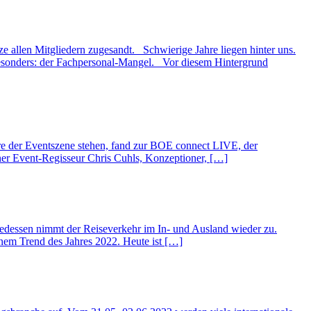
ze allen Mitgliedern zugesandt. Schwierige Jahre liegen hinter uns.
esonders: der Fachpersonal-Mangel. Vor diesem Hintergrund
ure der Eventszene stehen, fand zur BOE connect LIVE, der
ner Event-Regisseur Chris Cuhls, Konzeptioner, […]
edessen nimmt der Reiseverkehr im In- und Ausland wieder zu.
inem Trend des Jahres 2022. Heute ist […]