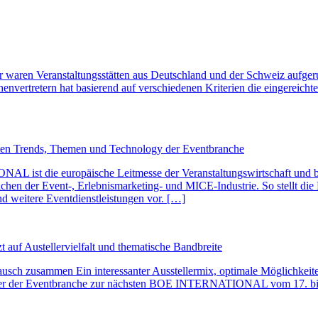
waren Veranstaltungsstätten aus Deutschland und der Schweiz aufgeru
nvertretern hat basierend auf verschiedenen Kriterien die eingereicht
n Trends, Themen und Technology der Eventbranche
ist die europäische Leitmesse der Veranstaltungswirtschaft und biet
ichen der Event-, Erlebnismarketing- und MICE-Industrie. So stellt di
d weitere Eventdienstleistungen vor. […]
f Austellervielfalt und thematische Bandbreite
usch zusammen Ein interessanter Ausstellermix, optimale Möglichkeite
ieter der Eventbranche zur nächsten BOE INTERNATIONAL vom 17. bis