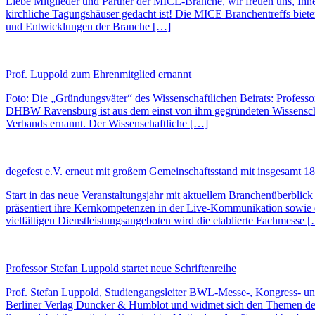
Liebe Mitglieder und Partner der MICE-Branche, wir freuen uns, Ihne
kirchliche Tagungshäuser gedacht ist! Die MICE Branchentreffs biete
und Entwicklungen der Branche […]
Prof. Luppold zum Ehrenmitglied ernannt
Foto: Die „Gründungsväter“ des Wissenschaftlichen Beirats: Profes
DHBW Ravensburg ist aus dem einst von ihm gegründeten Wissenschaf
Verbands ernannt. Der Wissenschaftliche […]
degefest e.V. erneut mit großem Gemeinschaftsstand mit insgesam
Start in das neue Veranstaltungsjahr mit aktuellem Branchenüber
präsentiert ihre Kernkompetenzen in der Live-Kommunikation sowie
vielfältigen Dienstleistungsangeboten wird die etablierte Fachmesse 
Professor Stefan Luppold startet neue Schriftenreihe
Prof. Stefan Luppold, Studiengangsleiter BWL-Messe-, Kongress- u
Berliner Verlag Duncker & Humblot und widmet sich den Themen des