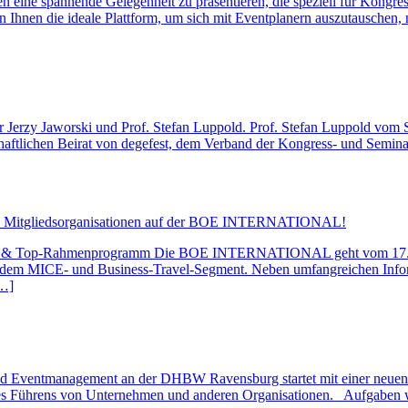
n eine spannende Gelegenheit zu präsentieren, die speziell für Kongre
n Ihnen die ideale Plattform, um sich mit Eventplanern auszutauschen,
sor Jerzy Jaworski und Prof. Stefan Luppold. Prof. Stefan Luppold 
tlichen Beirat von degefest, dem Verband der Kongress- und Seminar
t 18 Mitgliedsorganisationen auf der BOE INTERNATIONAL!
blick & Top-Rahmenprogramm Die BOE INTERNATIONAL geht vom 17. bi
 dem MICE- und Business-Travel-Segment. Neben umfangreichen Infor
[…]
nd Eventmanagement an der DHBW Ravensburg startet mit einer neuen
 Führens von Unternehmen und anderen Organisationen. Aufgaben wie