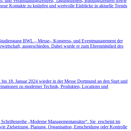
ss- und Veranstaltungszentren, Tagungshotels, Bildungszentren sowie
 neue Kontakte zu knüpfen und wertvolle Einblicke in aktuelle Trends
vom Studiengang BWL – Messe-, Kongress- und Eventmanagement der
wirtschaft, ausgeschieden. Dabei wurde er zum Ehrenmitglied des
s 18. Januar 2024 wieder in der Messe Dortmund an den Start und
mationen zu moderner Technik, Produkten, Locations und
 Schriftenreihe „Moderne Managementansätze“. Sie erscheint im
 Zielsetzung, Planung, Organisation, Entscheidung oder Kontrolle