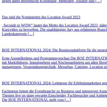
liegen dabei theoretische Konstrukte, Methoden, Ansätze und […]
Das sind die Nominierten des Location Award 2023
„Seconds to WOW“ lautet das Motto des Location Award 2023, daher 
Kurzvideo zu bewerben. Die unabhängige Jury aus erfahrenen Branche
Landeskategorie […]
BOE INTERNATIONAL 2024: Die Businessplattform für die neueste
Erste Ausstellertipps und Programmvorschau Die BOE INTERNATIONAL 
mit Marktführern, Impulsgebern und Nischenanbietern aus allen Bere
management, Veranstaltungstechnik, Messebau, Catering, Location un
BOE INTERNATIONAL 2024: Leitmesse für Erlebnismarketing setzt au
Fachmesse bringt die Eventbranche zu Business und intensivem Austa
Themen live on stage erwartet Entscheider, Fachbesucher und Anb
Die BOE INTERNATIONAL stellt vom […]