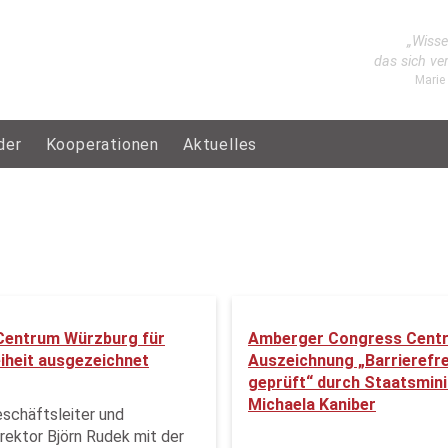
„Wisse
das sich ve
Marie
der
Kooperationen
Aktuelles
Centrum Würzburg für
Amberger Congress Centr
eiheit ausgezeichnet
Auszeichnung „Barrierefre
geprüft“ durch Staatsmini
Michaela Kaniber
schäftsleiter und
rektor Björn Rudek mit der