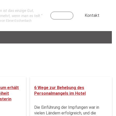
n ist das einzige Gut,
Kontakt
rmehrt, wenn man es teilt.“
 von Ebner-Eschenbach
um erhält
6 Wege zur Behebung des
iheit
Personalmangels im Hotel
sterin
Die Einführung der Impfungen war in
vielen Ländern erfolgreich, und die