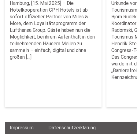
Hamburg, [15. Mai 2025] – Die
Urkunde von 
Hotelkooperation CPH Hotels ist ab
Tourismusmi
sofort offizieller Partner von Miles &
Björn Rudek
More, dem Loyalitätsprogramm der
Koordinator 
Lufthansa Group. Gäste haben nun die
Radomski, G
Möglichkeit, bei ihrem Aufenthalt in den
Tourismus 
teilnehmenden Häusern Meilen zu
Hendrik Ste
sammeln – einfach, digital und ohne
Congress-T
großen […]
Das Congre
wurde mit d
„Barrierefre
Kennzeichn
Impressum
Datenschutzerklärung