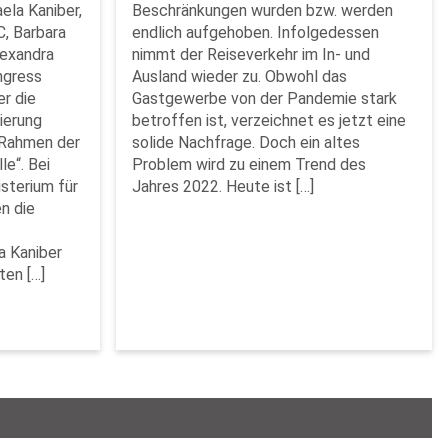
aela Kaniber,
Beschränkungen wurden bzw. werden
, Barbara
endlich aufgehoben. Infolgedessen
lexandra
nimmt der Reiseverkehr im In- und
ngress
Ausland wieder zu. Obwohl das
er die
Gastgewerbe von der Pandemie stark
zierung
betroffen ist, verzeichnet es jetzt eine
m Rahmen der
solide Nachfrage. Doch ein altes
le“. Bei
Problem wird zu einem Trend des
sterium für
Jahres 2022. Heute ist […]
n die
a Kaniber
ten […]