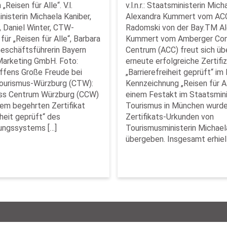
„Reisen für Alle“. V.l.
v.l.n.r.: Staatsministerin Mich
nisterin Michaela Kaniber,
Alexandra Kummert vom ACC
, Daniel Winter, CTW-
Radomski von der Bay.TM A
für „Reisen für Alle“, Barbara
Kummert vom Amberger Co
eschäftsführerin Bayern
Centrum (ACC) freut sich üb
Marketing GmbH. Foto:
erneute erfolgreiche Zertifi
ffens Große Freude bei
„Barrierefreiheit geprüft“ i
ourismus-Würzburg (CTW):
Kennzeichnung „Reisen für Al
ss Centrum Würzburg (CCW)
einem Festakt im Staatsmini
em begehrten Zertifikat
Tourismus in München wurde
iheit geprüft“ des
Zertifikats-Urkunden von
ungssystems […]
Tourismusministerin Michael
übergeben. Insgesamt erhiel