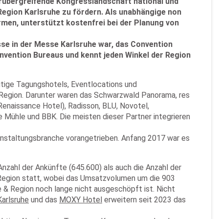
erübergreifende Kongresslandschaft national und
 Region Karlsruhe zu fördern. Als unabhängige non
rmen, unterstützt kostenfrei bei der Planung von
se in der Messe Karlsruhe war, das Convention
nvention Bureaus und kennt jeden Winkel der Region
utige Tagungshotels, Eventlocations und
 Region. Darunter waren das Schwarzwald Panorama, res
Renaissance Hotel), Radisson, BLU, Novotel,
e Mühle und BBK. Die meisten dieser Partner integrieren
ranstaltungsbranche vorangetrieben. Anfang 2017 war es
Anzahl der Ankünfte (645.600) als auch die Anzahl der
 Region statt, wobei das Umsatzvolumen um die 903
e & Region noch lange nicht ausgeschöpft ist. Nicht
Karlsruhe
und das
MOXY Hotel
erweitern seit 2023 das