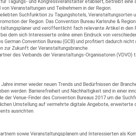
e für Tagungs- und Kongressveranstalter etabliert, betreibt ein
l von Veranstaltungen und Teilnehmern in der Region.
 beliebten Suchfunktion zu Tagungshotels, Veranstaltungsorten
Promotion der Region. Das Convention Bureau Karlsruhe & Region 
staltungsplaner und veröffentlicht fach relevante Artikel in d
bei dem sich Interessierte online einen Eindruck von verschied
es German Convention Bureau (GCB) und profitiert dadurch nicht
n zur Zukunft der Veranstaltungsbranche.
rtner des Verbands der Veranstaltungs-Organisatoren (VDVO) tä
r Jahre immer wieder neuen Trends und Bedürfnissen der Branch
eben werden. Barrierefreiheit und Nachhaltigkeit sind in einer in
e der Venue-Finder des Convention Bureaus 2017 um die Suchfunk
chen Umstellung auf vermehrte digitale Angebote, erweiterte d
vents ausrichten.
Partnern sowie Veranstaltungsplanern und Interessierten als Ko