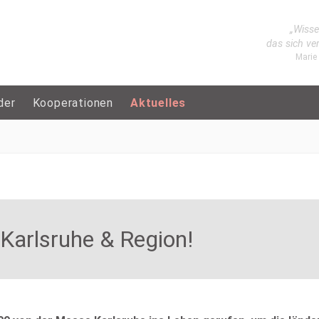
„Wisse
das sich ve
Marie
der
Kooperationen
Aktuelles
Karlsruhe & Region!