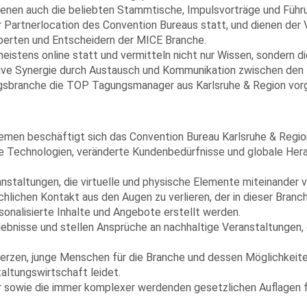
 denen auch die beliebten Stammtische, Impulsvorträge und Führ
r Partnerlocation des Convention Bureaus statt, und dienen de
xperten und Entscheidern der MICE Branche.
 meistens online statt und vermitteln nicht nur Wissen, sondern 
tive Synergie durch Austausch und Kommunikation zwischen den 
ngsbranche die TOP Tagungsmanager aus Karlsruhe & Region vorg
hemen beschäftigt sich das Convention Bureau Karlsruhe & Regi
ue Technologien, veränderte Kundenbedürfnisse und globale Her
ranstaltungen, die virtuelle und physische Elemente miteinande
lichen Kontakt aus den Augen zu verlieren, der in dieser Branc
rsonalisierte Inhalte und Angebote erstellt werden.
lebnisse und stellen Ansprüche an nachhaltige Veranstaltungen,
erzen, junge Menschen für die Branche und dessen Möglichkeiten
altungswirtschaft leidet.
ur sowie die immer komplexer werdenden gesetzlichen Auflagen f