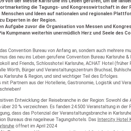
9 von der Messe Karlsruhe ins Leben gerufen, um die länd
andortmarketing die Tagungs- und Kongresswirtschaft in der
u Menschen und Ideen auf nationalen und regionalen Plattfo
zu Experten in der Region.
sen Aufgabe zuvor die Organisation von Messen und Kongres
 Pia Kumpmann weiterhin unermüdlich Herz und Seele des Co
n das Convention Bureau von Anfang an, sondern auch mehrere m
smus das neu ins Leben gerufene Convention Bureau Karlsruhe &
okoll and Friends, Schlosshotel Karlsruhe, ACHAT Hotel (früher 
alle Wörth, Bürger und Veranstaltungszentrum Bruchsal, Buhlsch
arlsruhe & Region, und sind wichtiger Teil des Erfolges.
mit Partnern aus der Hotellerie, Gastronomie, Logistik und Ve
schrieben!
sitiven Entwicklung der Reisebranche in der Region: Sowohl die 
 über 20 % verzeichnen. Es fanden 24.500 Veranstaltung in der
gung, dass das Potenzial der Veranstaltungsbranche in Karlsruh
ion Bureaus drei nagelneue Tagungshotels. Das
Intercity Hotel 
rlsruhe
öffnet im April 2024