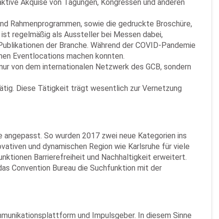
e aktive Akquise von Tagungen, Kongressen und anderen
 und Rahmenprogrammen, sowie die gedruckte Broschüre,
ist regelmäßig als Aussteller bei Messen dabei,
en Publikationen der Branche. Während der COVID-Pandemie
enen Eventlocations machen konnten.
 nur von dem internationalen Netzwerk des GCB, sondern
tig. Diese Tätigkeit trägt wesentlich zur Vernetzung
e angepasst. So wurden 2017 zwei neue Kategorien ins
novativen und dynamischen Region wie Karlsruhe für viele
tionen Barrierefreiheit und Nachhaltigkeit erweitert.
as Convention Bureau die Suchfunktion mit der
mmunikationsplattform und Impulsgeber. In diesem Sinne