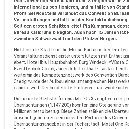
Das Convention Bureau Karlsruhe & Region wurde 200
international zu positionieren, und mithilfe von St
Profit Servicestelle verbindet das Convention Burea
Veranstaltungen und hilft bei der Kontaktanbahnung 
Seit den ersten Schritten leitet Pia Kumpmann, des
Bureau Karlsruhe & Region. Auch nach 15 Jahren ist
zwischen Schwarzwald und den Pfälzer Bergen.
Nicht nur die Stadt und die Messe Karlsruhe begleitete
Veranstaltungsdienstleister unterstützten mit Enthusia
ebert, Hotel Ibis Hauptbahnhof, Burg Windeck, AVData, S
Eventtechnik Gleich, Jugendstil-Festhalle Landau, Festh
weiterhin das Kompetenznetzwerk des Convention Bureau K
Stetig wurde der Aufbau eines umfangreichen Netzwerks 
dann so weit: Der hundertste Partnervertrag wurde unter
Die neueste Statistik für das Jahr 2023 zeugt von der po
Übernachtungen (1.147.200) konnten eine Steigerung von
Millionen netto betrug. Diese Zahlen stärken die Überzeu
umsonst gehören zu den neuesten Partnern des Convent
Übernachtungsangebot in der Fächerstadt,
Motel One Ka