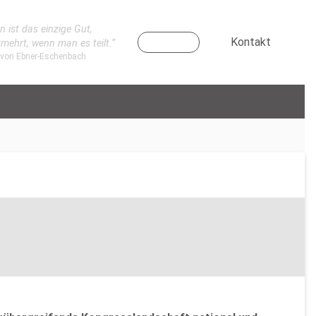
n ist das einzige Gut,
Kontakt
rmehrt, wenn man es teilt.“
 von Ebner-Eschenbach