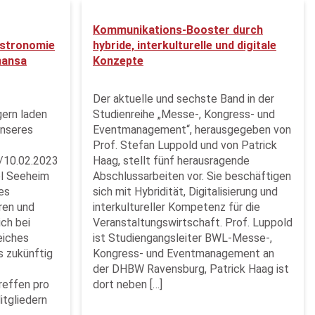
Kommunikations-Booster durch
stronomie
hybride, interkulturelle und digitale
hansa
Konzepte
Der aktuelle und sechste Band in der
gern laden
Studienreihe „Messe-, Kongress- und
unseres
Eventmanagement“, herausgegeben von
Prof. Stefan Luppold und von Patrick
/10.02.2023
Haag, stellt fünf herausragende
el Seeheim
Abschlussarbeiten vor. Sie beschäftigen
es
sich mit Hybridität, Digitalisierung und
ren und
interkultureller Kompetenz für die
ich bei
Veranstaltungswirtschaft. Prof. Luppold
eiches
ist Studiengangsleiter BWL-Messe-,
s zukünftig
Kongress- und Eventmanagement an
der DHBW Ravensburg, Patrick Haag ist
reffen pro
dort neben […]
itgliedern