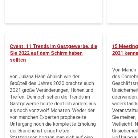
Cvent: 11 Trends im Gastgewerbe, die
15 Meeting
Sie 2022 auf dem Schirm haben
2021 kenne
sollten
Von Marion 
von Juliana Hahn Ähnlich wie der
des Comeba
Großteil des Jahres 2020 brachte auch
Geschäftsr
2021 große Veränderungen, Höhen und
Unsicherhei
Tiefen. Dennoch sehen die Trends im
überwinden 
Gastgewerbe heute deutlich anders aus
widerstands
als noch vor zwölf Monaten. Weder der
Veranstaltu
von manchen Experten prophezeite
Sie meinen, 
Untergang noch die komplette Erholung
Vielleicht. 
der Branche ist eingetreten.
Unsicherhei
Stattdessen begann man sich auf eine
Hoffnung au