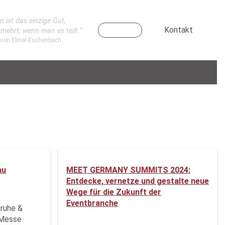
n ist das einzige Gut,
Kontakt
rmehrt, wenn man es teilt.“
 von Ebner-Eschenbach
au
MEET GERMANY SUMMITS 2024:
Entdecke, vernetze und gestalte neue
Wege für die Zukunft der
Eventbranche
sruhe &
 Messe