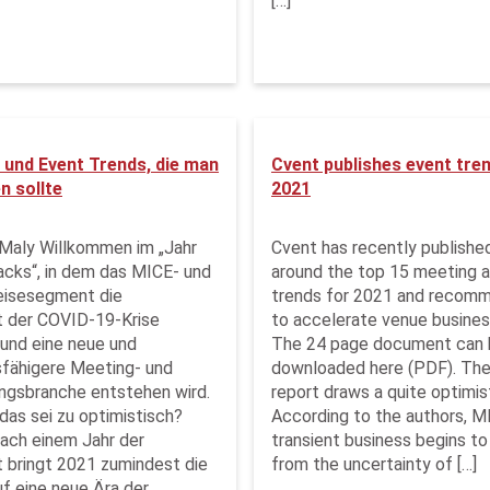
[…]
 und Event Trends, die man
Cvent publishes event tre
n sollte
2021
Maly Willkommen im „Jahr
Cvent has recently publishe
cks“, in dem das MICE- und
around the top 15 meeting 
eisesegment die
trends for 2021 and recom
t der COVID-19-Krise
to accelerate venue busines
und eine neue und
The 24 page document can 
fähigere Meeting- und
downloaded here (PDF). The
ngsbranche entstehen wird.
report draws a quite optimist
das sei zu optimistisch?
According to the authors, M
Nach einem Jahr der
transient business begins t
t bringt 2021 zumindest die
from the uncertainty of […]
f eine neue Ära der