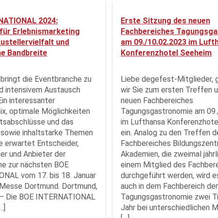
NATIONAL 2024:
Erste Sitzung des neuen
für Erlebnismarketing
Fachbereiches Tagungsga
ustellervielfalt und
am 09./10.02.2023 im Luft
e Bandbreite
Konferenzhotel Seeheim
ringt die Eventbranche zu
Liebe degefest-Mitglieder, 
d intensivem Austausch
wir Sie zum ersten Treffen 
n interessanter
neuen Fachbereiches
ix, optimale Möglichkeiten
Tagungsgastronomie am 09.
tsabschlüsse und das
im Lufthansa Konferenzhot
 sowie inhaltstarke Themen
ein. Analog zu den Treffen d
ge erwartet Entscheider,
Fachbereiches Bildungszent
r und Anbieter der
Akademien, die zweimal jährl
he zur nächsten BOE
einem Mitglied des Fachber
NAL vom 17. bis 18. Januar
durchgeführt werden, wird e
r Messe Dortmund. Dortmund,
auch in dem Fachbereich der
 – Die BOE INTERNATIONAL
Tagungsgastronomie zwei T
…]
Jahr bei unterschiedlichen M