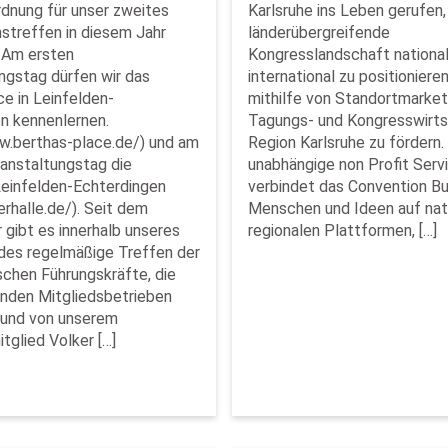
dnung für unser zweites
Karlsruhe ins Leben gerufen,
streffen in diesem Jahr
länderübergreifende
 Am ersten
Kongresslandschaft nationa
ngstag dürfen wir das
international zu positionieren
ce in Leinfelden-
mithilfe von Standortmarket
n kennenlernen.
Tagungs- und Kongresswirtsc
w.berthas-place.de/) und am
Region Karlsruhe zu fördern.
anstaltungstag die
unabhängige non Profit Serv
 Leinfelden-Echterdingen
verbindet das Convention B
derhalle.de/). Seit dem
Menschen und Ideen auf nat
 gibt es innerhalb unseres
regionalen Plattformen, […]
des regelmäßige Treffen der
chen Führungskräfte, die
nden Mitgliedsbetrieben
 und von unserem
tglied Volker […]