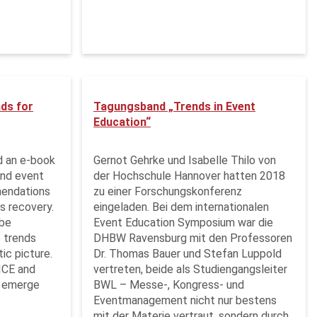
nds for
Tagungsband „Trends in Event
Education“
d an e-book
Gernot Gehrke und Isabelle Thilo von
and event
der Hochschule Hannover hatten 2018
mendations
zu einer Forschungskonferenz
s recovery.
eingeladen. Bei dem internationalen
be
Event Education Symposium war die
 trends
DHBW Ravensburg mit den Professoren
ic picture.
Dr. Thomas Bauer und Stefan Luppold
ICE and
vertreten, beide als Studiengangsleiter
o emerge
BWL – Messe-, Kongress- und
Eventmanagement nicht nur bestens
mit der Materie vertraut, sondern durch