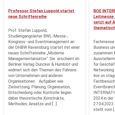
Professor Stefan Luppold startet
BOE INTER
neue Schriftenreihe
Leitmesse 
setzt auf A
thematisch
Prof. Stefan Luppold,
Studiengangsleiter BWL-Messe-,
Kongress- und Eventmanagement an
Fachmesse b
der DHBW Ravensburg startet mit einer
Business un
neuen Schriftenreihe „Moderne
zusammen Ei
Managementansätze“. Sie erscheint im
Ausstellerm
Berliner Verlag Duncker & Humblot und
für Geschäf
widmet sich den Themen des Führens
Networking
von Unternehmen und anderen
live on sta
Organisationen. Aufgaben wie
Fachbesuche
Zielsetzung, Planung, Organisation,
Eventbranc
Entscheidung oder Kontrolle liegen
INTERNATIO
dabei theoretische Konstrukte,
2024 in de
Methoden, Ansätze und […]
27.04.2023
stellt vom [