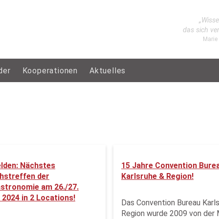
„Wisse
das sich ve
Marie
der
Kooperationen
Aktuelles
lden: Nächstes
15 Jahre Convention Bure
hstreffen der
Karlsruhe & Region!
stronomie am 26./27.
2024 in 2 Locations!
Das Convention Bureau Karl
Region wurde 2009 von der