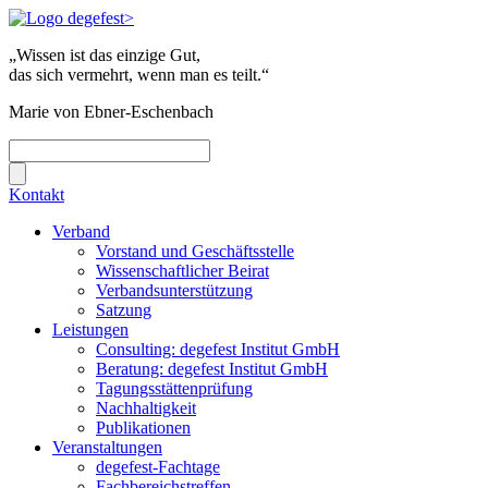
„Wissen ist das einzige Gut,
das sich vermehrt, wenn man es teilt.“
Marie von Ebner-Eschenbach
Kontakt
Verband
Vorstand und Geschäftsstelle
Wissenschaftlicher Beirat
Verbandsunterstützung
Satzung
Leistungen
Consulting: degefest Institut GmbH
Beratung: degefest Institut GmbH
Tagungsstättenprüfung
Nachhaltigkeit
Publikationen
Veranstaltungen
degefest-Fachtage
Fachbereichstreffen