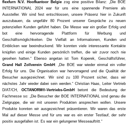
flexfurn N.V. Hoofkantoor Belgie
zog eine positive Bilanz: „Die BOE
INTERNATIONAL 2024 war für uns eine spannende Premiere als
Aussteller. Wir sind fest entschlossen, unsere Präsenz hier in Zukunft
auszubauen, da ungefähr 80 Prozent unserer Gespräche zu neuen
potenziellen Kunden geführt haben. Die Messe war ein großer Erfolg und
bot eine hervorragende Plattform für Werbung und
Geschäftsmöglichkeiten. Die Vielfalt an Informationen, Kunden und
Einblicken war beeindruckend. Wir konnten viele interessante Kontakte
knüpfen und einige Kunden persönlich treffen, die wir zuvor noch nie
gesehen hatten.“ Ebenso angetan ist Tom Koperek, Geschäftsführer,
Grand Hall Zollverein GmbH
: „Die BOE war wieder einmal ein voller
Erfolg für uns. Die Organisation war hervorragend und die Qualität der
Besucher ausgezeichnet. Wir sind zu 100 Prozent sicher, dass wir
nächstes Jahr wieder dabei sein werden.“ Christian Haas, Leiter Vertrieb
D/AT/CH,
OCTANORM®-Vertriebs-GmbH
betont die Bedeutung der
Fachmesse so: „Die Besucher der BOE INTERNATIONAL sind genau die
Zielgruppe, die wir mit unseren Produkten ansprechen wollen. Unsere
Produkte konnten wir ausgezeichnet präsentieren. Wir waren das erste
Mal auf dieser Messe und für uns war es ein erster Testlauf, der sehr
positiv ausgefallen ist. Es war ein gelungener Messeauftritt.“