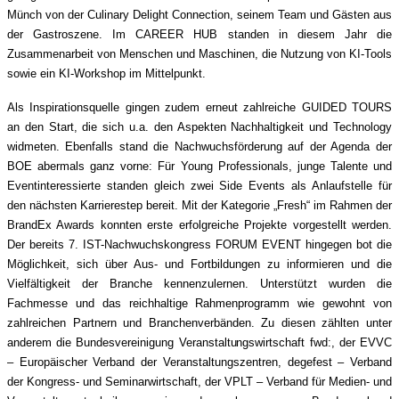
Münch von der Culinary Delight Connection, seinem Team und Gästen aus
der Gastroszene. Im CAREER HUB standen in diesem Jahr die
Zusammenarbeit von Menschen und Maschinen, die Nutzung von KI-Tools
sowie ein KI-Workshop im Mittelpunkt.
Als Inspirationsquelle gingen zudem erneut zahlreiche GUIDED TOURS
an den Start, die sich u.a. den Aspekten Nachhaltigkeit und Technology
widmeten. Ebenfalls stand die Nachwuchsförderung auf der Agenda der
BOE abermals ganz vorne: Für Young Professionals, junge Talente und
Eventinteressierte standen gleich zwei Side Events als Anlaufstelle für
den nächsten Karrierestep bereit. Mit der Kategorie „Fresh“ im Rahmen der
BrandEx Awards konnten erste erfolgreiche Projekte vorgestellt werden.
Der bereits 7. IST-Nachwuchskongress FORUM EVENT hingegen bot die
Möglichkeit, sich über Aus- und Fortbildungen zu informieren und die
Vielfältigkeit der Branche kennenzulernen. Unterstützt wurden die
Fachmesse und das reichhaltige Rahmenprogramm wie gewohnt von
zahlreichen Partnern und Branchenverbänden. Zu diesen zählten unter
anderem die Bundesvereinigung Veranstaltungswirtschaft fwd:, der EVVC
– Europäischer Verband der Veranstaltungszentren, degefest – Verband
der Kongress- und Seminarwirtschaft, der VPLT – Verband für Medien- und