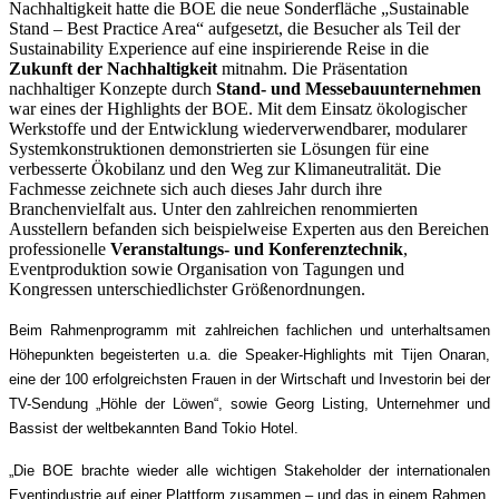
Nachhaltigkeit hatte die BOE die neue Sonderfläche „Sustainable
Stand – Best Practice Area“ aufgesetzt, die Besucher als Teil der
Sustainability Experience auf eine inspirierende Reise in die
Zukunft der Nachhaltigkeit
mitnahm. Die Präsentation
nachhaltiger Konzepte durch
Stand- und Messebauunternehmen
war eines der Highlights der BOE. Mit dem Einsatz ökologischer
Werkstoffe und der Entwicklung wiederverwendbarer, modularer
Systemkonstruktionen demonstrierten sie Lösungen für eine
verbesserte Ökobilanz und den Weg zur Klimaneutralität. Die
Fachmesse zeichnete sich auch dieses Jahr durch ihre
Branchenvielfalt aus. Unter den zahlreichen renommierten
Ausstellern befanden sich beispielweise Experten aus den Bereichen
professionelle
Veranstaltungs- und Konferenztechnik
,
Eventproduktion sowie Organisation von Tagungen und
Kongressen unterschiedlichster Größenordnungen.
Beim Rahmenprogramm mit zahlreichen fachlichen und unterhaltsamen
Höhepunkten begeisterten u.a. die Speaker-Highlights mit Tijen Onaran,
eine der 100 erfolgreichsten Frauen in der Wirtschaft und Investorin bei der
TV-Sendung „Höhle der Löwen“, sowie Georg Listing, Unternehmer und
Bassist der weltbekannten Band Tokio Hotel.
„Die BOE brachte wieder alle wichtigen Stakeholder der internationalen
Eventindustrie auf einer Plattform zusammen – und das in einem Rahmen,