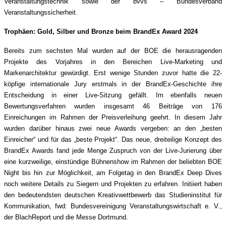
Veranstaltungstechnik sowie der bvvs – Bundesverband
Veranstaltungssicherheit.
Trophäen: Gold, Silber und Bronze beim BrandEx Award 2024
Bereits zum sechsten Mal wurden auf der BOE die herausragenden
Projekte des Vorjahres in den Bereichen Live-Marketing und
Markenarchitektur gewürdigt. Erst wenige Stunden zuvor hatte die 22-
köpfige internationale Jury erstmals in der BrandEx-Geschichte ihre
Entscheidung in einer Live-Sitzung gefällt. Im ebenfalls neuen
Bewertungsverfahren wurden insgesamt 46 Beiträge von 176
Einreichungen im Rahmen der Preisverleihung geehrt. In diesem Jahr
wurden darüber hinaus zwei neue Awards vergeben: an den „besten
Einreicher“ und für das „beste Projekt“. Das neue, dreiteilige Konzept des
BrandEx Awards fand jede Menge Zuspruch von der Live-Jurierung über
eine kurzweilige, einstündige Bühnenshow im Rahmen der beliebten BOE
Night bis hin zur Möglichkeit, am Folgetag in den BrandEx Deep Dives
noch weitere Details zu Siegern und Projekten zu erfahren. Initiiert haben
den bedeutendsten deutschen Kreativwettbewerb das Studieninstitut für
Kommunikation, fwd: Bundesvereinigung Veranstaltungswirtschaft e. V.,
der BlachReport und die Messe Dortmund.