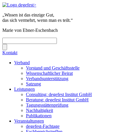
„Wissen ist das einzige Gut,
das sich vermehrt, wenn man es teilt.“
Marie von Ebner-Eschenbach
Kontakt
Verband
Vorstand und Geschäftsstelle
Wissenschaftlicher Beirat
Verbandsunterstützung
Satzung
Leistungen
Consulting: degefest Institut GmbH
Beratung: degefest Institut GmbH
Tagungsstättenprüfung
Nachhaltigkeit
Publikationen
Veranstaltungen
degefest-Fachtage
Fachbereichstreffen