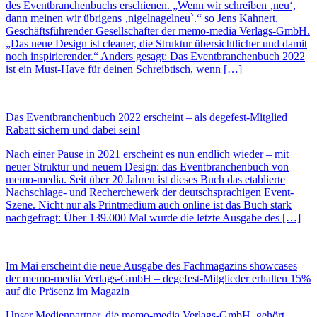
des Eventbranchenbuchs erschienen. „Wenn wir schreiben ‚neu‘,
dann meinen wir übrigens ‚nigelnagelneu`.“ so Jens Kahnert,
Geschäftsführender Gesellschafter der memo-media Verlags-GmbH.
„Das neue Design ist cleaner, die Struktur übersichtlicher und damit
noch inspirierender.“ Anders gesagt: Das Eventbranchenbuch 2022
ist ein Must-Have für deinen Schreibtisch, wenn […]
Das Eventbranchenbuch 2022 erscheint – als degefest-Mitglied
Rabatt sichern und dabei sein!
Nach einer Pause in 2021 erscheint es nun endlich wieder – mit
neuer Struktur und neuem Design: das Eventbranchenbuch von
memo-media. Seit über 20 Jahren ist dieses Buch das etablierte
Nachschlage- und Recherchewerk der deutschsprachigen Event-
Szene. Nicht nur als Printmedium auch online ist das Buch stark
nachgefragt: Über 139.000 Mal wurde die letzte Ausgabe des […]
Im Mai erscheint die neue Ausgabe des Fachmagazins showcases
der memo-media Verlags-GmbH – degefest-Mitglieder erhalten 15%
auf die Präsenz im Magazin
Unser Medienpartner, die memo-media Verlags-GmbH, gehört