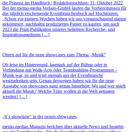
die Präsenz im Handbuch | Redaktionsschluss: 31. Oktober 2022
Bei der memo-media Verlags-GmbH laufen die Vorbereitungen für
das jährlich erscheinende Eventbranchenbuch auf Hochtouren.
„Schon vor einigen Wochen haben wir uns vorausschauend darum
gekümmert, nachhaltig produziertes Papier zu kaufen, um auch
2023 die Print-Publikation unseres beliebten Recherche- und
Inspirationsmediums […]
Ohren auf für die neue showcases zum Thema „Musik“
Ob leise im Hintergrund, lautstark auf der Bühne oder in
Verbindung mit Walk-Acts oder Teambuilding-Programmen –
Musik war, ist und wird niemals aus der Eventbranche
wegzudenken sein. Genau deswegen haben wir für die neue
Ausgabe von showcases ganz genau hingehört: Wo und wer spielt
aktuell die Musik? Welche Töne wollen in die Welt getragen
werden? […]
„It´s showtime“ in der neuen showcases
memo-medias Magazin berichtet über aktuelle News und Insights
aus der Eventbranche Für die Eventbranche stehen unwägbare