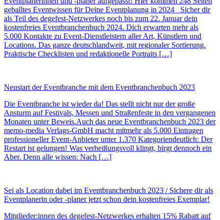
Eventplanerinnen und -planer aufgepasst! Hier kommen 248 Seiten
geballtes Eventwissen für Deine Eventplanung in 2024 Sicher dir
als Teil des degefest-Netzwerkes noch bis zum 22. Januar dein
kostenfreies Eventbranchenbuch 2024. Dich erwarten mehr als
5.000 Kontakte zu Event-Dienstleistern aller Art, Künstlern und
Locations. Das ganze deutschlandweit, mit regionaler Sortierung.
Praktische Checklisten und redaktionelle Portraits […]
Neustart der Eventbranche mit dem Eventbranchenbuch 2023
Die Eventbranche ist wieder da! Das stellt nicht nur der große
Ansturm auf Festivals, Messen und Straßenfeste in den vergangenen
Monaten unter Beweis.Auch das neue Eventbranchenbuch 2023 der
memo-media Verlags-GmbH macht mitmehr als 5.000 Eintragen
professioneller Event-Anbieter unter 1.370 Kategoriendeutlich: Der
Restart ist gelungen! Was verheißungsvoll klingt, birgt dennoch ein
Aber. Denn alle wissen: Nach […]
Sei als Location dabei im Eventbranchenbuch 2023 / Sichere dir als
Eventplanerin oder -planer jetzt schon dein kostenfreies Exemplar!
Mitglieder:innen des degefest-Netzwerkes erhalten 15% Rabatt auf