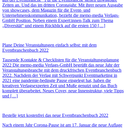
Zeiten an. Und das im dritten Coronajahr. Mit ihrer neuen Ausgabe
von showcases, dem Magazin für die Event- und
Unternehmenskommunikation, bezieht die memo-media Verlags-
GmbH Position. Neben einem Expert:innen-Talk zum Thema
„Diversität“ und einem Rückblick auf die ersten 150 […]
Plane Deine Veranstaltungen einfach selbst: mit dem
Eventbranchenbuch 2022
Tausende Kontakte & Checklisten für die Veranstaltungsplanung
2022 Die memo-media Verlags-GmbH begrüßt das neue Jahr der
Veranstaltungsbranche mit dem druckfrischen Eventbranchenbuch
2022. Nachdem der Verlag mit Schwerpunkt Eventmarketing in
2021 eine pandemie-bedingte Pause eingelegt hat, haben die
kreativen Verlagsexperten Zeit und Muße genutzt und das Buch
komplett überarbeitet. Neues Cover, neue Innenstruktur, viele Tipps
und […]
Bestelle jetzt kostenfrei das neue Eventbranchenbuch 2022
Nach einem Jahr Corona-Pause ist am 17. Januar die neue Auflage