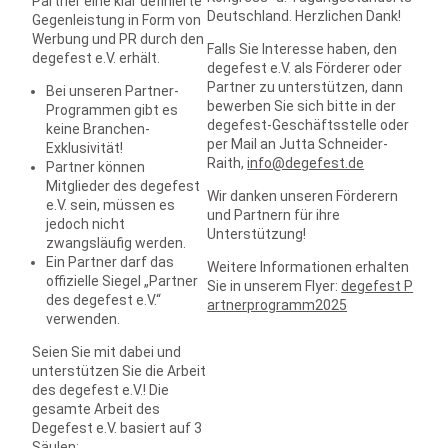
Partner eine klar definierte
Deutschland. Herzlichen Dank!
Gegenleistung in Form von
Werbung und PR durch den
Falls Sie Interesse haben, den
degefest e.V. erhält.
degefest e.V. als Förderer oder
Partner zu unterstützen, dann
Bei unseren Partner-
bewerben Sie sich bitte in der
Programmen gibt es
degefest-Geschäftsstelle oder
keine Branchen-
per Mail an Jutta Schneider-
Exklusivität!
Raith,
info@degefest.de
Partner können
Mitglieder des degefest
Wir danken unseren Förderern
e.V. sein, müssen es
und Partnern für ihre
jedoch nicht
Unterstützung!
zwangsläufig werden.
Ein Partner darf das
Weitere Informationen erhalten
offizielle Siegel „Partner
Sie in unserem Flyer:
degefest P
des degefest e.V.“
artnerprogramm2025
verwenden.
Seien Sie mit dabei und
unterstützen Sie die Arbeit
des degefest e.V.! Die
gesamte Arbeit des
Degefest e.V. basiert auf 3
Säulen: