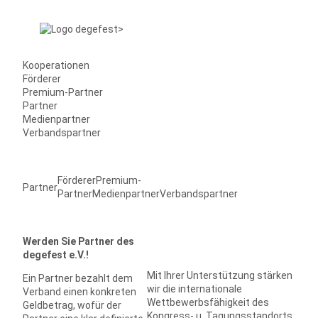
Kooperationen
Förderer
Premium-Partner
Partner
Medienpartner
Verbandspartner
Förderer
Premium-
Partner
Partner
Medienpartner
Verbandspartner
Werden Sie Partner des
degefest e.V.!
Mit Ihrer Unterstützung stärken
Ein Partner bezahlt dem
wir die internationale
Verband einen konkreten
Wettbewerbsfähigkeit des
Geldbetrag, wofür der
Kongress- u. Tagungsstandorts