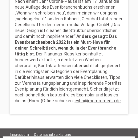
Nach einem Jahr Corona-Pause ist am 17. Januar die
neue Auflage des Eventbranchenbuchs erschienen.
„Wenn wir schreiben ‚neu‘, dann meinen wir übrigens
‚nigelnagelneu`.“ so Jens Kahnert, Geschäftsführender
Gesellschafter der memo-media Verlags-GmbH. „Das
neue Design ist cleaner, die Struktur übersichtlicher
und damit noch inspirierender.“
Anders gesagt: Das
Eventbranchenbuch 2022 ist ein Must-Have für
deinen Schreibtisch, wenn du in der Eventbranche
tätig bist.
Der Planungs-Klassiker beinhaltet
bundesweit aktuelle, in den letzten Wochen
überprüfte, Kontaktadressen übersichtlich gegliedert
in die wichtigsten Kategorien der Eventplanung.
Darüber hinaus erwarten dich viele Checklisten, Tipps
zur Veranstaltungsplanung und inspirierende Porträts.
Eventplanung für dich leichtgemacht. Sicher dir jetzt
noch schnell dein kostenfreies Exemplar und lass es
dir ins (Home)Office schicken:
evbb@memo-media.de
.
Impressum
Datenschutzerklärung