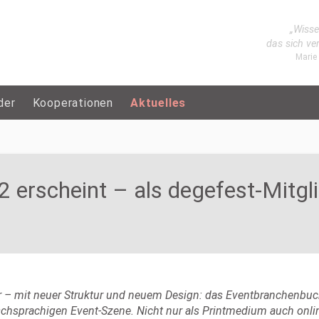
„Wisse
das sich ve
Marie
der
Kooperationen
Aktuelles
erscheint – als degefest-Mitgli
er – mit neuer Struktur und neuem Design: das Eventbranchenbuc
chsprachigen Event-Szene. Nicht nur als Printmedium auch onlin