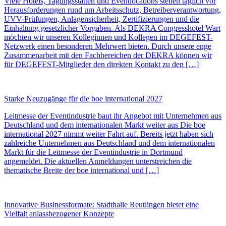
Viele Hotels, Tagungsstätten und Eventlocations stehen täglich vor
Herausforderungen rund um Arbeitsschutz, Betreiberverantwortung,
UVV-Prüfungen, Anlagensicherheit, Zertifizierungen und die
Einhaltung gesetzlicher Vorgaben. Als DEKRA Congresshotel Wart
möchten wir unseren Kolleginnen und Kollegen im DEGEFEST-
Netzwerk einen besonderen Mehrwert bieten. Durch unsere enge
Zusammenarbeit mit den Fachbereichen der DEKRA können wir
für DEGEFEST-Mitglieder den direkten Kontakt zu den […]
Starke Neuzugänge für die boe international 2027
Leitmesse der Eventindustrie baut ihr Angebot mit Unternehmen aus
Deutschland und dem internationalen Markt weiter aus Die boe
international 2027 nimmt weiter Fahrt auf. Bereits jetzt haben sich
zahlreiche Unternehmen aus Deutschland und dem internationalen
Markt für die Leitmesse der Eventindustrie in Dortmund
angemeldet. Die aktuellen Anmeldungen unterstreichen die
thematische Breite der boe international und […]
Innovative Businessformate: Stadthalle Reutlingen bietet eine
Vielfalt anlassbezogener Konzepte