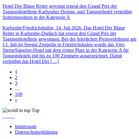
Hotel Der Blaue Reiter gewinnt erneut den Grand Prix der
Tagungshotellerie Karlsruher Design- und Tagungshotel verteidigt
Spitzenposition in der Kategorie A
Karlsruhe/Friedrichshafen, 14. Juli 2026. Das Hotel Der Blaue
Reiter in Karlsruhe-Durlach hat erneut den Grand Prix der
Tagungshotellerie gewonnen. Bei der feierlichen Preisverleihung am
13. Juli im Seegut Zeppelin in Friedrichshafen wurde das Vier-
SterneSuperior-Hotel mit dem ersten Platz in der Kategorie A für
Tagungshotels mit bis zu 100 Zimmern ausgezeichnet. Damit
verteidigt das Hotel Der […]
1
2
3
…
109
»
Top
Impressum
Datenschutzerklärung