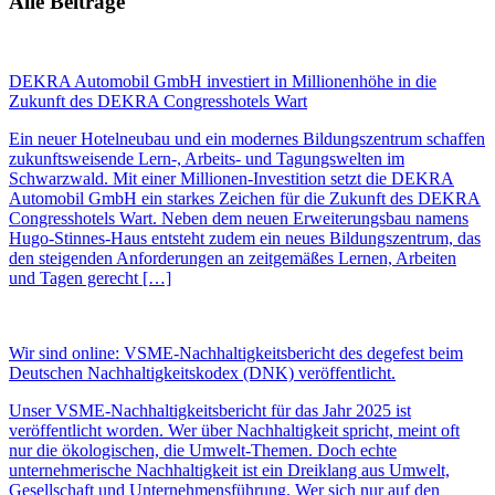
Alle Beiträge
DEKRA Automobil GmbH investiert in Millionenhöhe in die
Zukunft des DEKRA Congresshotels Wart
Ein neuer Hotelneubau und ein modernes Bildungszentrum schaffen
zukunftsweisende Lern-, Arbeits- und Tagungswelten im
Schwarzwald. Mit einer Millionen-Investition setzt die DEKRA
Automobil GmbH ein starkes Zeichen für die Zukunft des DEKRA
Congresshotels Wart. Neben dem neuen Erweiterungsbau namens
Hugo-Stinnes-Haus entsteht zudem ein neues Bildungszentrum, das
den steigenden Anforderungen an zeitgemäßes Lernen, Arbeiten
und Tagen gerecht […]
Wir sind online: VSME-Nachhaltigkeitsbericht des degefest beim
Deutschen Nachhaltigkeitskodex (DNK) veröffentlicht.
Unser VSME-Nachhaltigkeitsbericht für das Jahr 2025 ist
veröffentlicht worden. Wer über Nachhaltigkeit spricht, meint oft
nur die ökologischen, die Umwelt-Themen. Doch echte
unternehmerische Nachhaltigkeit ist ein Dreiklang aus Umwelt,
Gesellschaft und Unternehmensführung. Wer sich nur auf den