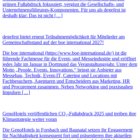
grünen Fußabdruck fokussiert, vergisst die Gesellschafts- und
Unternehmensführungs-Komponenten. Für uns als degefest ist
deshalb klar: Das ist nicht […]
degefest bietet erneut Teilnahmemöglichkeit für Mitglieder am
Gemeinschaftsstand auf der boe international 2027!
Die boe international (https://www.boe-international.de/) ist die
führende Fachmesse für die Event- und Messeindustrie und eröffnet
jedes Jahr im Januar in Dortmund das Veranstaltungsjahr. Unter dem
Motto „People. Events. Innovations.“ bringt sie Anbieter aus
Messebau, Technik, Event-IT, Catering und Locations mit
Fachbesuchern, Agenturen und Entscheidern aus Marketing, HR
und Procurement zusammen. Neben Networking und praxisnahen
Impulsen […]
GenoHotels veröffentlichen CO₂-Fußabdruck 2025 und treiben ihre
Klimastrategie weiter voran
Die GenoHotels in Forsbach und Baunatal setzen ihr Engagement
für Nachhaltigkeit konsequent fort und präsentieren ihre aktuellen