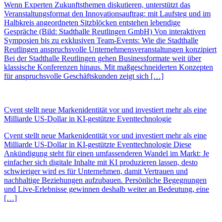
Wenn Experten Zukunftsthemen diskutieren, unterstützt das
Veranstaltungsformat den Innovationsauftrag: mit Laufsteg und im
Halbkreis angeordneten Sitzblöcken entstehen lebendige
Gespräche (Bild: Stadthalle Reutlingen GmbH) Von interaktiven
Symposien bis zu exklusiven Team-Events: Wie die Stadthalle
Reutlingen anspruchsvolle Unternehmensveranstaltungen konzipiert
Bei der Stadthalle Reutlingen gehen Businessformate weit über
klassische Konferenzen hinaus. Mit maßgeschneiderten Konzepten
für anspruchsvolle Geschäftskunden zeigt sich […]
Cvent stellt neue Markenidentität vor und investiert mehr als eine
Milliarde US-Dollar in KI-gestützte Eventtechnologie
Cvent stellt neue Markenidentität vor und investiert mehr als eine
Milliarde US-Dollar in KI-gestützte Eventtechnologie Diese
Ankündigung steht für einen umfassenderen Wandel im Markt: Je
einfacher sich digitale Inhalte mit KI produzieren lassen, desto
schwieriger wird es für Unternehmen, damit Vertrauen und
nachhaltige Beziehungen aufzubauen. Persönliche Begegnungen
und Live-Erlebnisse gewinnen deshalb weiter an Bedeutung, eine
[…]