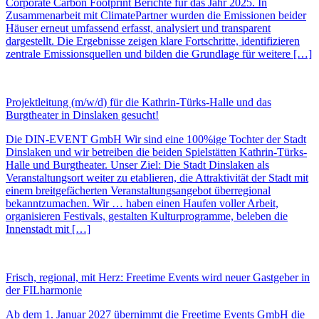
Corporate Carbon Footprint Berichte für das Jahr 2025. In
Zusammenarbeit mit ClimatePartner wurden die Emissionen beider
Häuser erneut umfassend erfasst, analysiert und transparent
dargestellt. Die Ergebnisse zeigen klare Fortschritte, identifizieren
zentrale Emissionsquellen und bilden die Grundlage für weitere […]
Projektleitung (m/w/d) für die Kathrin-Türks-Halle und das
Burgtheater in Dinslaken gesucht!
Die DIN-EVENT GmbH Wir sind eine 100%ige Tochter der Stadt
Dinslaken und wir betreiben die beiden Spielstätten Kathrin-Türks-
Halle und Burgtheater. Unser Ziel: Die Stadt Dinslaken als
Veranstaltungsort weiter zu etablieren, die Attraktivität der Stadt mit
einem breitgefächerten Veranstaltungsangebot überregional
bekanntzumachen. Wir … haben einen Haufen voller Arbeit,
organisieren Festivals, gestalten Kulturprogramme, beleben die
Innenstadt mit […]
Frisch, regional, mit Herz: Freetime Events wird neuer Gastgeber in
der FILharmonie
Ab dem 1. Januar 2027 übernimmt die Freetime Events GmbH die