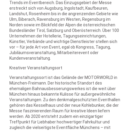
Trends im Eventbereich. Das Einzugsgebiet der Messe
erstreckt sich von Augsburg, Ingolstadt, Kaufbeuren,
Landshut, Rosenheim bis in die angrenzenden Gebiete wie
Ulm, Biberach, Ravensburg im Westen, Regensburg im
Norden sowie im Blickfeld der Alpen die österreichischen
Bundesländer Tirol, Salzburg und Oberösterreich. Über 100
Unternehmen der Hotellerie, Tagungseinrichtungen,
Künstler, Verbände und wichtige Dienstleister stellen sich
vor – für jede Art von Event, egal ob Kongress, Tagung,
Jubiläumsveranstaltung, Mitarbeiterevent oder
Kundenveranstaltung.
Kreativer Veranstaltungsort
Veranstaltungssort ist das Gelände der MOTORWORLD in
München-Freimann. Der historische Standort des
ehemaligen Bahnausbesserungswerkes ist die weit über
München hinaus bekannte Kulisse für außergewöhnliche
Veranstaltungen. Zu den denkmalgeschützten Eventhallen
gehören das Kesselhaus und der neue Kohlebunker, die der
Messe faszinierenden Raum für kreative Ideen liefern
werden. Ab 2020 entsteht zudem ein einzigartiger
Treffpunkt für Liebhaber hochwertiger Fahrkultur und
zugleich die vielseitigste Eventfläche Münchens – mit