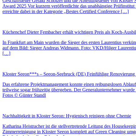
Geschäftsleiter Gerald Schölzel und die Abteilungsleiter von Kloster 
Award 2025 Vor kurzem veröffentlichte das unabhängige Prüfinstitut C
erreichte dabei in der Kategorie „Bestes Certified Conference […]
Küchenchef Dieter Fembacher erhält wichtigen Preis als Koch-Ausbi
In Frankfurt am Main wurden die Sieger des ersten Laurentius verk
auf dem Bild: Sieger Andreas Widmann. Foto: VKD/Hilger Laurentiu
[…]
Kloster Seeon***s – Seeon-Seebruck (DE) Feinfühlige Renovierung d
Das erfahrene Projektmanagement konnte einen reibungslosen Ablauf
teilweise sogar frühzeitig übergeben. Der Generalunternehmer wurde
Fotos © Günter Standl
Nachhaltigkeit in Kloster Seeon: Hygienisch reinigen ohne Chemie
Katharina Heistracher ist die stellvertretende Leitung des Housekee
Zimmerreinigung in Kloster Seeon komplett auf Green Cleaning umge