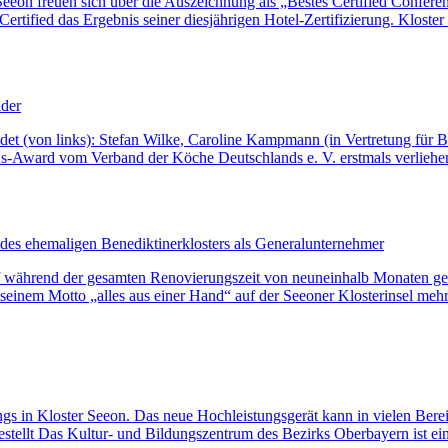
Seeon freuen sich über die Auszeichnung als „Bestes Certified Conferen
ertified das Ergebnis seiner diesjährigen Hotel-Zertifizierung. Klost
lder
ündet (von links): Stefan Wilke, Caroline Kampmann (in Vertretung f
s-Award vom Verband der Köche Deutschlands e. V. erstmals verliehe
es ehemaligen Benediktinerklosters als Generalunternehmer
 während der gesamten Renovierungszeit von neuneinhalb Monaten gewäh
 seinem Motto „alles aus einer Hand“ auf der Seeoner Klosterinsel m
pings in Kloster Seeon. Das neue Hochleistungsgerät kann in vielen Be
stellt Das Kultur- und Bildungszentrum des Bezirks Oberbayern ist e