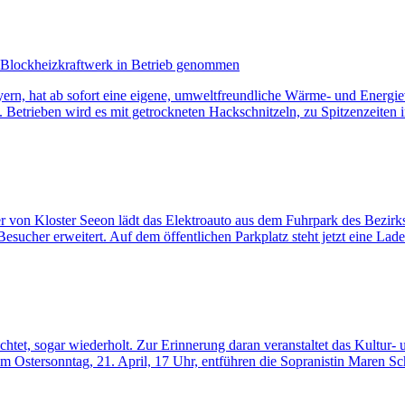
es Blockheizkraftwerk in Betrieb genommen
ern, hat ab sofort eine eigene, umweltfreundliche Wärme- und Energie
. Betrieben wird es mit getrockneten Hackschnitzeln, zu Spitzenzeite
der von Kloster Seeon lädt das Elektroauto aus dem Fuhrpark des Bezi
esucher erweitert. Auf dem öffentlichen Parkplatz steht jetzt eine Lad
tet, sogar wiederholt. Zur Erinnerung daran veranstaltet das Kultur- u
Am Ostersonntag, 21. April, 17 Uhr, entführen die Sopranistin Maren S