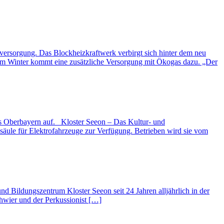
versorgung. Das Blockheizkraftwerk verbirgt sich hinter dem neu
n im Winter kommt eine zusätzliche Versorgung mit Ökogas dazu. „Der
rks Oberbayern auf. Kloster Seeon – Das Kultur- und
esäule für Elektrofahrzeuge zur Verfügung. Betrieben wird sie vom
nd Bildungszentrum Kloster Seeon seit 24 Jahren alljährlich in der
chwier und der Perkussionist […]