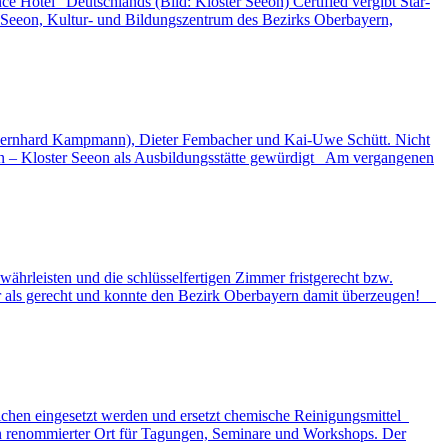
ce Hotel“ Deutschlands (Bild: Kloster Seeon) Certified vergibt Star-
er Seeon, Kultur- und Bildungszentrum des Bezirks Oberbayern,
ür Bernhard Kampmann), Dieter Fembacher und Kai-Uwe Schütt. Nicht
n – Kloster Seeon als Ausbildungsstätte gewürdigt Am vergangenen
rleisten und die schlüsselfertigen Zimmer fristgerecht bzw.
ehr als gerecht und konnte den Bezirk Oberbayern damit überzeugen!
reichen eingesetzt werden und ersetzt chemische Reinigungsmittel
in renommierter Ort für Tagungen, Seminare und Workshops. Der