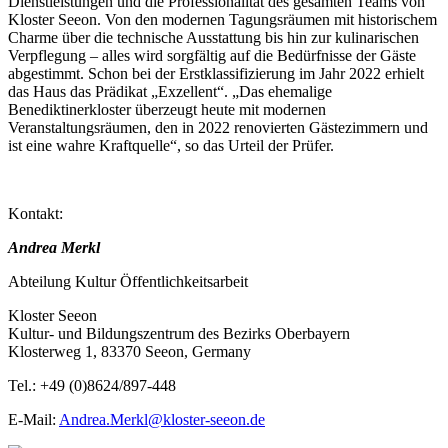
Dienstleistungen und die Professionalität des gesamten Teams von
Kloster Seeon. Von den modernen Tagungsräumen mit historischem
Charme über die technische Ausstattung bis hin zur kulinarischen
Verpflegung – alles wird sorgfältig auf die Bedürfnisse der Gäste
abgestimmt. Schon bei der Erstklassifizierung im Jahr 2022 erhielt
das Haus das Prädikat „Exzellent“. „Das ehemalige
Benediktinerkloster überzeugt heute mit modernen
Veranstaltungsräumen, den in 2022 renovierten Gästezimmern und
ist eine wahre Kraftquelle“, so das Urteil der Prüfer.
Kontakt:
Andrea Merkl
Abteilung Kultur Öffentlichkeitsarbeit
Kloster Seeon
Kultur- und Bildungszentrum des Bezirks Oberbayern
Klosterweg 1, 83370 Seeon, Germany
Tel.: +49 (0)8624/897-448
E-Mail:
Andrea.Merkl@kloster-seeon.de