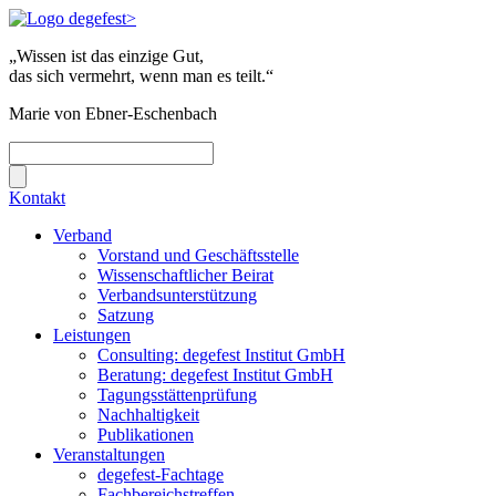
„Wissen ist das einzige Gut,
das sich vermehrt, wenn man es teilt.“
Marie von Ebner-Eschenbach
Kontakt
Verband
Vorstand und Geschäftsstelle
Wissenschaftlicher Beirat
Verbandsunterstützung
Satzung
Leistungen
Consulting: degefest Institut GmbH
Beratung: degefest Institut GmbH
Tagungsstättenprüfung
Nachhaltigkeit
Publikationen
Veranstaltungen
degefest-Fachtage
Fachbereichstreffen