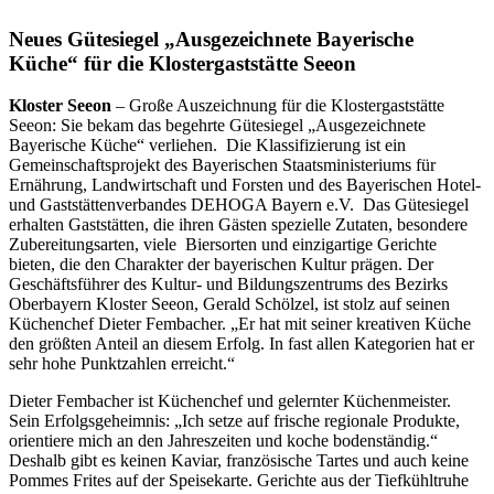
Neues Gütesiegel „Ausgezeichnete Bayerische
Küche“ für die Klostergaststätte Seeon
Kloster Seeon
– Große Auszeichnung für die Klostergaststätte
Seeon: Sie bekam das begehrte Gütesiegel „Ausgezeichnete
Bayerische Küche“ verliehen. Die Klassifizierung ist ein
Gemeinschaftsprojekt des Bayerischen Staatsministeriums für
Ernährung, Landwirtschaft und Forsten und des Bayerischen Hotel-
und Gaststättenverbandes DEHOGA Bayern e.V. Das Gütesiegel
erhalten Gaststätten, die ihren Gästen spezielle Zutaten, besondere
Zubereitungsarten, viele Biersorten und einzigartige Gerichte
bieten, die den Charakter der bayerischen Kultur prägen. Der
Geschäftsführer des Kultur- und Bildungszentrums des Bezirks
Oberbayern Kloster Seeon, Gerald Schölzel, ist stolz auf seinen
Küchenchef Dieter Fembacher. „Er hat mit seiner kreativen Küche
den größten Anteil an diesem Erfolg. In fast allen Kategorien hat er
sehr hohe Punktzahlen erreicht.“
Dieter Fembacher ist Küchenchef und gelernter Küchenmeister.
Sein Erfolgsgeheimnis: „Ich setze auf frische regionale Produkte,
orientiere mich an den Jahreszeiten und koche bodenständig.“
Deshalb gibt es keinen Kaviar, französische Tartes und auch keine
Pommes Frites auf der Speisekarte. Gerichte aus der Tiefkühltruhe