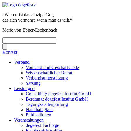
„Wissen ist das einzige Gut,
das sich vermehrt, wenn man es teilt.“
Marie von Ebner-Eschenbach
Kontakt
Verband
Vorstand und Geschäftsstelle
Wissenschaftlicher Beirat
Verbandsunterstützung
Satzung
Leistungen
Consulting: degefest Institut GmbH
Beratung: degefest Institut GmbH
Tagungsstättenprüfung
Nachhaltigkeit
Publikationen
Veranstaltungen
degefest-Fachtage
Fachbereichstreffen