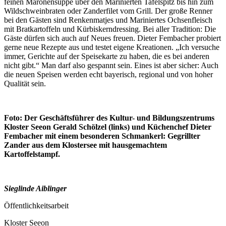
feinen Maronensuppe über den Marinierten Tafelspitz bis hin zum
Wildschweinbraten oder Zanderfilet vom Grill. Der große Renner
bei den Gästen sind Renkenmatjes und Mariniertes Ochsenfleisch
mit Bratkartoffeln und Kürbiskerndressing. Bei aller Tradition: Die
Gäste dürfen sich auch auf Neues freuen. Dieter Fembacher probiert
gerne neue Rezepte aus und testet eigene Kreationen. „Ich versuche
immer, Gerichte auf der Speisekarte zu haben, die es bei anderen
nicht gibt.“ Man darf also gespannt sein. Eines ist aber sicher: Auch
die neuen Speisen werden echt bayerisch, regional und von hoher
Qualität sein.
Foto: Der Geschäftsführer des Kultur- und Bildungszentrums
Kloster Seeon Gerald Schölzel (links) und Küchenchef Dieter
Fembacher mit einem besonderen Schmankerl: Gegrillter
Zander aus dem Klostersee mit hausgemachtem
Kartoffelstampf.
Sieglinde Aiblinger
Öffentlichkeitsarbeit
Kloster Seeon