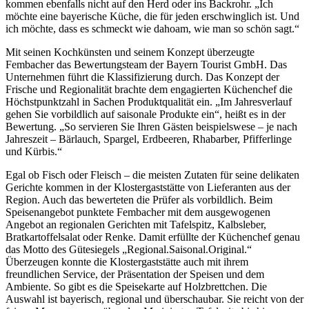
kommen ebenfalls nicht auf den Herd oder ins Backrohr. „Ich
möchte eine bayerische Küche, die für jeden erschwinglich ist. Und
ich möchte, dass es schmeckt wie dahoam, wie man so schön sagt.“
Mit seinen Kochkünsten und seinem Konzept überzeugte
Fembacher das Bewertungsteam der Bayern Tourist GmbH. Das
Unternehmen führt die Klassifizierung durch. Das Konzept der
Frische und Regionalität brachte dem engagierten Küchenchef die
Höchstpunktzahl in Sachen Produktqualität ein. „Im Jahresverlauf
gehen Sie vorbildlich auf saisonale Produkte ein“, heißt es in der
Bewertung. „So servieren Sie Ihren Gästen beispielswese – je nach
Jahreszeit – Bärlauch, Spargel, Erdbeeren, Rhabarber, Pfifferlinge
und Kürbis.“
Egal ob Fisch oder Fleisch – die meisten Zutaten für seine delikaten
Gerichte kommen in der Klostergaststätte von Lieferanten aus der
Region. Auch das bewerteten die Prüfer als vorbildlich. Beim
Speisenangebot punktete Fembacher mit dem ausgewogenen
Angebot an regionalen Gerichten mit Tafelspitz, Kalbsleber,
Bratkartoffelsalat oder Renke. Damit erfüllte der Küchenchef genau
das Motto des Gütesiegels „Regional.Saisonal.Original.“
Überzeugen konnte die Klostergaststätte auch mit ihrem
freundlichen Service, der Präsentation der Speisen und dem
Ambiente. So gibt es die Speisekarte auf Holzbrettchen. Die
Auswahl ist bayerisch, regional und überschaubar. Sie reicht von der