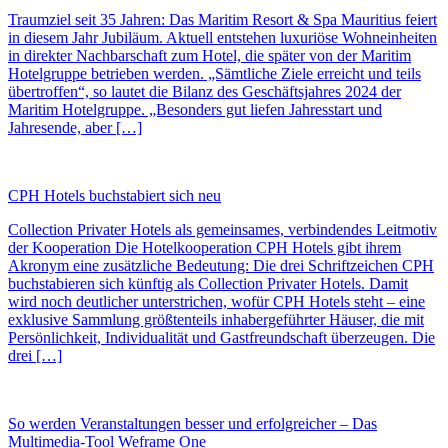
Traumziel seit 35 Jahren: Das Maritim Resort & Spa Mauritius feiert
in diesem Jahr Jubiläum. Aktuell entstehen luxuriöse Wohneinheiten
in direkter Nachbarschaft zum Hotel, die später von der Maritim
Hotelgruppe betrieben werden. „Sämtliche Ziele erreicht und teils
übertroffen“, so lautet die Bilanz des Geschäftsjahres 2024 der
Maritim Hotelgruppe. „Besonders gut liefen Jahresstart und
Jahresende, aber […]
CPH Hotels buchstabiert sich neu
Collection Privater Hotels als gemeinsames, verbindendes Leitmotiv
der Kooperation Die Hotelkooperation CPH Hotels gibt ihrem
Akronym eine zusätzliche Bedeutung: Die drei Schriftzeichen CPH
buchstabieren sich künftig als Collection Privater Hotels. Damit
wird noch deutlicher unterstrichen, wofür CPH Hotels steht – eine
exklusive Sammlung größtenteils inhabergeführter Häuser, die mit
Persönlichkeit, Individualität und Gastfreundschaft überzeugen. Die
drei […]
So werden Veranstaltungen besser und erfolgreicher – Das
Multimedia-Tool Weframe One