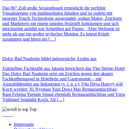
Das 86“ Zoll große Sessionboard ermöglicht die perfekte
Visualisierung von multimedialen Inhalten und ist zudem mit
neuester Touch-Technologie ausgestattet, sodass Malen, Zeichnen
und Markieren mit einem simplen Holzstift funktioniert und sich
gleichzeitig anfühlt wie Schreiben auf Papier. Aber Weframe ist
mehr als nur ein großer stylischer Monitor. Es bringt Köpfe
zusammen und Ideen ins […]
Dolce Bad Nauheim bildet indonesische Azubis aus
Zukünftige Fachkräfte aus Jakarta bereichern das Vier-Sterne-Hotel
Das Dolce Bad Nauheim setzt ein Zeichen gegen den akuten
Fachkräftemangel in Hotellerie und Gastronomie – mit
Auszubildenden aus Indonesien (v. l. n .r.): Vito Deva Harevy will
Koch werden; Ni Nyoman Yuni Duwi Mas Restaurantfachfrau;
Rani Febrina Yuristin Singal ebenfalls Restaurantfachfrau und Yizra
Yishmael Sondakh Koch. All […]
Top
Impressum