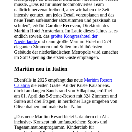
musste. „Das ist für unser hochmotiviertes Team
natürlich nervenaufreibend, aber wir haben die Zeit
intensiv genutzt, um jedes Detail vorzuplanen und das
neue Team aufeinander abzustimmen und praxisnah zu
schulen“, erklärt Caroline Receveur, Direktorin des
Maritim Hotel Amsterdam. Im Laufe dieses Jahres ist es
endlich soweit, das
größte Kongresshotel der
Niederlande
und dann größte Maritim Hotel mit 579
eleganten Zimmern und Suiten im dritthöchsten
Gebäude der niederländischen Metropole wird zunächst
im Soft-Opening die ersten Gäste empfangen.
Maritim neu in Italien
Ebenfalls in 2025 empfängt das neue
Maritim Resort
Calabria
die ersten Gäste. An der Küste Kalabriens,
direkt am langen Sandstrand von Villapiana, eröffnet
am 01. April das 5-Sterne-Resort mit 324 Zimmern und
Suiten auf drei Etagen, in herrlicher Lage umgeben von
Olivenhainen und malerischer Natur.
„Das neue Maritim Resort bietet Urlaubern ein All-
inclusive- Konzept mit umfangreichem Sport- und
Tagesanimationsprogramm, Kinderclub für