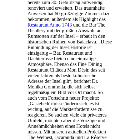
bereits zum 30. Geburtstag aufwendig
renoviert und erweitert. Das traumhafte
Anwesen hat 60 großzügige Zimmer dazu
bekommen, außerdem als Highlight das
Restaurant Anno 1743
und die Bar The
Distillery mit der größten Auswahl an
Rumsorten auf der Insel – erbaut in den
historischen Ruinen von Balaclava. „Diese
Einbindung der Insel-Historie ist
einzigartig – Bar, Restaurant und
Dachterrasse bieten eine einmalige
Atmosphäre. Ebenso das Fine-Dining-
Restaurant Château Mon Désir, das seit
vielen Jahren als beste kulinarische
Adresse der Insel gilt“, berichtet Dr.
Monika Gommolla, die sich selbst
regelmäßig ein Bild vor Ort macht. So
auch vom Fortschritt neuer Projekte:
„Gästebedürfnisse ändern sich, es ist
wichtig, auf die Markterfordernisse zu
reagieren. So suchen viele ein privateres
Umfeld, möchten aber die Vorzüge und
Annehmlichkeiten eines Hotels nicht
missen. Mit unseren aktuellen Projekten
The Welnest, Jacaranda und La Réserve