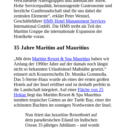
verschiedene Altersgruppen und abendlicher Show.
Hohe Servicequalität, herausragende Gastronomie und
herzliche Gastfreundschaft sind für uns dabei die
zentralen Elemente“, erklärt Peter Wennel,
Geschäftsführer
HMS Hotel Management Services
International GmbH. Die HMS treibt als Teil der
Maritim Gruppe die internationale Expansion der
Hotelkette voran.
35 Jahre Maritim auf Mauritius
„Mit dem
Maritim Resort & Spa Mauritius
haben wir
Anfang der 1990er Jahre auf der damals noch längst
nicht so bekannten Urlaubsinsel Maßstäbe gesetzt,“
erinnert sich Konzernchefin Dr. Monika Gommolla.
Das 5-Sterne-Haus wurde als eines der ersten großen
Hotels auf der Insel eröffnet und ist deshalb perfekt in
die Landschaft integriert. Auf einer
Fläche von 25
Hektar
liegt das Maritim Resort & Spa Mauritius
inmitten tropischer Gärten an der Turtle Bay, einer der
schönsten Buchten im sonnigen Nordwesten der Insel.
Nun feiert das luxuriöse Resorthotel auf
dem paradiesischen Eiland im Indischen
Ozean 35-jähriges Jubiläum – und wurde