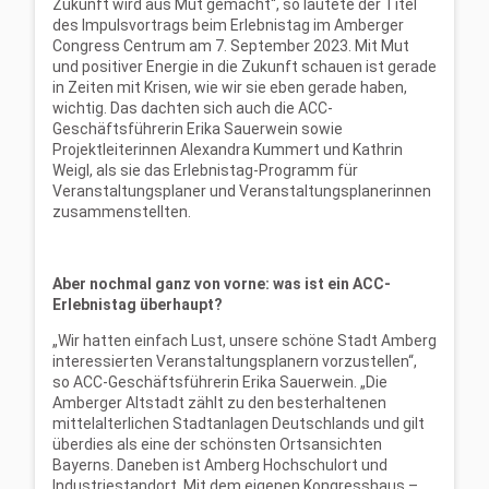
Zukunft wird aus Mut gemacht“, so lautete der Titel
des Impulsvortrags beim Erlebnistag im Amberger
Congress Centrum am 7. September 2023. Mit Mut
und positiver Energie in die Zukunft schauen ist gerade
in Zeiten mit Krisen, wie wir sie eben gerade haben,
wichtig. Das dachten sich auch die ACC-
Geschäftsführerin Erika Sauerwein sowie
Projektleiterinnen Alexandra Kummert und Kathrin
Weigl, als sie das Erlebnistag-Programm für
Veranstaltungsplaner und Veranstaltungsplanerinnen
zusammenstellten.
Aber nochmal ganz von vorne: was ist ein ACC-
Erlebnistag überhaupt?
„Wir hatten einfach Lust, unsere schöne Stadt Amberg
interessierten Veranstaltungsplanern vorzustellen“,
so ACC-Geschäftsführerin Erika Sauerwein. „Die
Amberger Altstadt zählt zu den besterhaltenen
mittelalterlichen Stadtanlagen Deutschlands und gilt
überdies als eine der schönsten Ortsansichten
Bayerns. Daneben ist Amberg Hochschulort und
Industriestandort. Mit dem eigenen Kongresshaus –