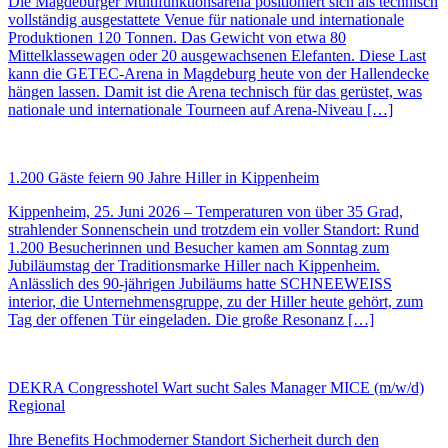
Die Magdeburger Multifunktionsarena positioniert sich als technisch
vollständig ausgestattete Venue für nationale und internationale
Produktionen 120 Tonnen. Das Gewicht von etwa 80
Mittelklassewagen oder 20 ausgewachsenen Elefanten. Diese Last
kann die GETEC-Arena in Magdeburg heute von der Hallendecke
hängen lassen. Damit ist die Arena technisch für das gerüstet, was
nationale und internationale Tourneen auf Arena-Niveau […]
1.200 Gäste feiern 90 Jahre Hiller in Kippenheim
Kippenheim, 25. Juni 2026 – Temperaturen von über 35 Grad,
strahlender Sonnenschein und trotzdem ein voller Standort: Rund
1.200 Besucherinnen und Besucher kamen am Sonntag zum
Jubiläumstag der Traditionsmarke Hiller nach Kippenheim.
Anlässlich des 90-jährigen Jubiläums hatte SCHNEEWEISS
interior, die Unternehmensgruppe, zu der Hiller heute gehört, zum
Tag der offenen Tür eingeladen. Die große Resonanz […]
DEKRA Congresshotel Wart sucht Sales Manager MICE (m/w/d)
Regional
Ihre Benefits Hochmoderner Standort Sicherheit durch den