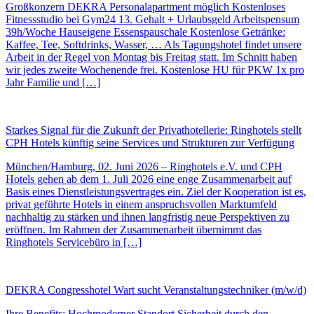
Großkonzern DEKRA Personalapartment möglich Kostenloses
Fitnessstudio bei Gym24 13. Gehalt + Urlaubsgeld Arbeitspensum
39h/Woche Hauseigene Essenspauschale Kostenlose Getränke:
Kaffee, Tee, Softdrinks, Wasser, … Als Tagungshotel findet unsere
Arbeit in der Regel von Montag bis Freitag statt. Im Schnitt haben
wir jedes zweite Wochenende frei. Kostenlose HU für PKW 1x pro
Jahr Familie und […]
Starkes Signal für die Zukunft der Privathotellerie: Ringhotels stellt
CPH Hotels künftig seine Services und Strukturen zur Verfügung
München/Hamburg, 02. Juni 2026 – Ringhotels e.V. und CPH
Hotels gehen ab dem 1. Juli 2026 eine enge Zusammenarbeit auf
Basis eines Dienstleistungsvertrages ein. Ziel der Kooperation ist es,
privat geführte Hotels in einem anspruchsvollen Marktumfeld
nachhaltig zu stärken und ihnen langfristig neue Perspektiven zu
eröffnen. Im Rahmen der Zusammenarbeit übernimmt das
Ringhotels Servicebüro in […]
DEKRA Congresshotel Wart sucht Veranstaltungstechniker (m/w/d)
Ihre Benefits: Hochmoderner Standort Sicherheit durch den