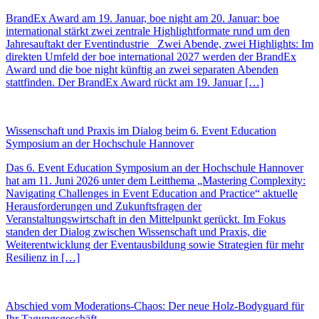
BrandEx Award am 19. Januar, boe night am 20. Januar: boe
international stärkt zwei zentrale Highlightformate rund um den
Jahresauftakt der Eventindustrie Zwei Abende, zwei Highlights: Im
direkten Umfeld der boe international 2027 werden der BrandEx
Award und die boe night künftig an zwei separaten Abenden
stattfinden. Der BrandEx Award rückt am 19. Januar […]
Wissenschaft und Praxis im Dialog beim 6. Event Education
Symposium an der Hochschule Hannover
Das 6. Event Education Symposium an der Hochschule Hannover
hat am 11. Juni 2026 unter dem Leitthema „Mastering Complexity:
Navigating Challenges in Event Education and Practice“ aktuelle
Herausforderungen und Zukunftsfragen der
Veranstaltungswirtschaft in den Mittelpunkt gerückt. Im Fokus
standen der Dialog zwischen Wissenschaft und Praxis, die
Weiterentwicklung der Eventausbildung sowie Strategien für mehr
Resilienz in […]
Abschied vom Moderations-Chaos: Der neue Holz-Bodyguard für
Ihr Tagungsgeschäft