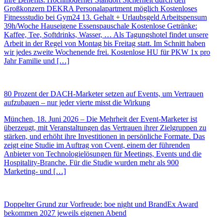
Großkonzern DEKRA Personalapartment möglich Kostenloses
Fitnessstudio bei Gym24 13. Gehalt + Urlaubsgeld Arbeitspensum
39h/Woche Hauseigene Essenspauschale Kostenlose Getränke:
Kaffee, Tee, Softdrinks, Wasser, … Als Tagungshotel findet unsere
Arbeit in der Regel von Montag bis Freitag statt. Im Schnitt haben
wir jedes zweite Wochenende frei. Kostenlose HU für PKW 1x pro
Jahr Familie und […]
80 Prozent der DACH-Marketer setzen auf Events, um Vertrauen
aufzubauen – nur jeder vierte misst die Wirkung
München, 18. Juni 2026 – Die Mehrheit der Event-Marketer ist
überzeugt, mit Veranstaltungen das Vertrauen ihrer Zielgruppen zu
stärken, und erhöht ihre Investitionen in persönliche Formate. Das
zeigt eine Studie im Auftrag von Cvent, einem der führenden
Anbieter von Technologielösungen für Meetings, Events und die
Hospitality-Branche. Für die Studie wurden mehr als 900
Marketing- und […]
Doppelter Grund zur Vorfreude: boe night und BrandEx Award
bekommen 2027 jeweils eigenen Abend