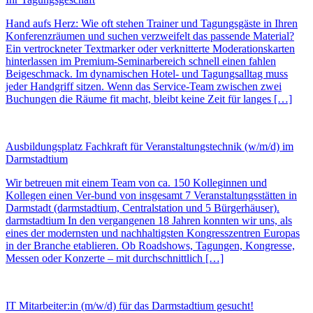
Hand aufs Herz: Wie oft stehen Trainer und Tagungsgäste in Ihren
Konferenzräumen und suchen verzweifelt das passende Material?
Ein vertrockneter Textmarker oder verknitterte Moderationskarten
hinterlassen im Premium-Seminarbereich schnell einen fahlen
Beigeschmack. Im dynamischen Hotel- und Tagungsalltag muss
jeder Handgriff sitzen. Wenn das Service-Team zwischen zwei
Buchungen die Räume fit macht, bleibt keine Zeit für langes […]
Ausbildungsplatz Fachkraft für Veranstaltungstechnik (w/m/d) im
Darmstadtium
Wir betreuen mit einem Team von ca. 150 Kolleginnen und
Kollegen einen Ver-bund von insgesamt 7 Veranstaltungsstätten in
Darmstadt (darmstadtium, Centralstation und 5 Bürgerhäuser).
darmstadtium In den vergangenen 18 Jahren konnten wir uns, als
eines der modernsten und nachhaltigsten Kongresszentren Europas
in der Branche etablieren. Ob Roadshows, Tagungen, Kongresse,
Messen oder Konzerte – mit durchschnittlich […]
IT Mitarbeiter:in (m/w/d) für das Darmstadtium gesucht!