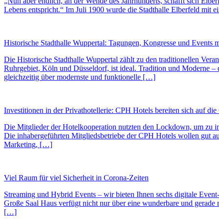
„Nun aber endlich, an der Wende des Jahrhunderts, schafft sich Elbe
Lebens entspricht.“ Im Juli 1900 wurde die Stadthalle Elberfeld mit 
Historische Stadthalle Wuppertal: Tagungen, Kongresse und Events m
Die Historische Stadthalle Wuppertal zählt zu den traditionellen Vera
Ruhrgebiet, Köln und Düsseldorf, ist ideal. Tradition und Moderne – d
gleichzeitig über modernste und funktionelle […]
Investitionen in der Privathotellerie: CPH Hotels bereiten sich auf di
Die Mitglieder der Hotelkooperation nutzten den Lockdown, um zu 
Die inhabergeführten Mitgliedsbetriebe der CPH Hotels wollen gut au
Marketing, […]
Viel Raum für viel Sicherheit in Corona-Zeiten
Streaming und Hybrid Events – wir bieten Ihnen sechs digitale Event
Große Saal Haus verfügt nicht nur über eine wunderbare und gerade m
[…]