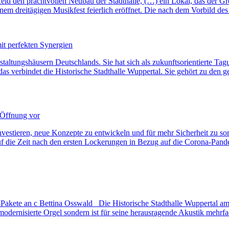
rfeld den prachtvollen Neubau der Stadthalle, (…) ein Lokal, das der 
einem dreitägigen Musikfest feierlich eröffnet. Die nach dem Vorbild d
it perfekten Synergien
nstaltungshäusern Deutschlands. Sie hat sich als zukunftsorientierte T
as verbindet die Historische Stadthalle Wuppertal. Sie gehört zu den g
e Öffnung vor
investieren, neue Konzepte zu entwickeln und für mehr Sicherheit z
f die Zeit nach den ersten Lockerungen in Bezug auf die Corona-Pande
-Pakete an c Bettina Osswald Die Historische Stadthalle Wuppertal am
odernisierte Orgel sondern ist für seine herausragende Akustik mehrf