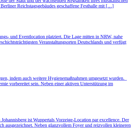
Grösse der Stadt und der wachsenden Regsamkeit ihres musikalischen
es Berliner Reichstagsgebäudes geschaffene Festhalle mit […]
agungs- und Eventlocation platziert. Die Lage mitten in NRW, nahe
eschichtsträchtigsten Veranstaltungsorten Deutschlands und verfügt
u sorgen, indem auch weitere Hygienemaßnahmen umgesetzt wurden.
mie vorbereitet sein. Neben einer aktiven Unterstützung im
 Johannisberg ist Wuppertals Vorzeige-Location par excellence. Der
ach ausgezeichnet. Neben glanzvollem Foyer und reizvollen kleineren