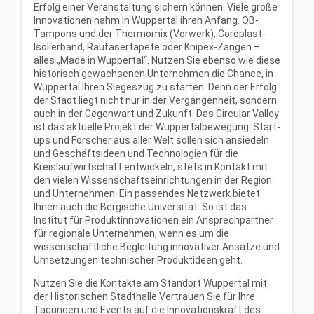
Erfolg einer Veranstaltung sichern können.
Viele große
Innovationen nahm in Wuppertal ihren Anfang. OB-
Tampons und der
Thermomix (Vorwerk), Coroplast-
Isolierband, Raufasertapete oder Knipex-Zangen
–
alles
„Made in Wuppertal“.
Nutzen Sie ebenso wie diese
historisch gewachsenen Unternehmen
die Chance, in
Wuppertal Ihren Siegeszug zu starten.
Denn der Erfolg
der Stadt liegt nicht nur in der Vergangenheit, sondern
auch in der
Gegenwart und Zukunft. Das Circular Valley
ist das aktuelle Projekt der Wuppertalbewegung.
Start-
ups und Forscher aus aller Welt sollen sich ansiedeln
und Geschäftsideen und
Technologien für die
Kreislaufwirtschaft entwickeln, stets in Kontakt mit
den vielen
Wissenschaftseinrichtungen in der Region
und Unternehmen. Ein passendes Netzwerk bietet
Ihnen auch die Bergische Universität. So ist das
Institut für Produktinnovationen ein
Ansprechpartner
für regionale Unternehmen, wenn es um die
wissenschaftliche Begleitung
innovativer Ansätze und
Umsetzungen technischer Produktideen geht.
Nutzen Sie die Kontakte am Standort Wuppertal mit
der Historischen Stadthalle
Vertrauen Sie für Ihre
Tagungen und Events auf die Innovationskraft des