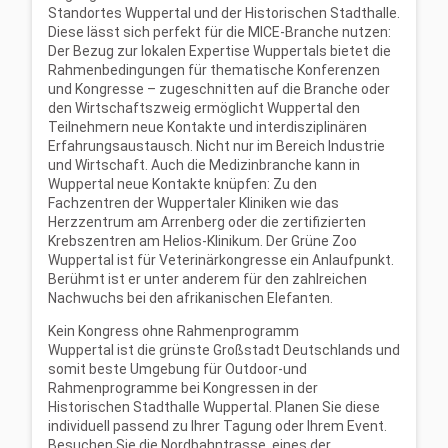
Standortes
Wuppertal und der Historischen Stadthalle.
Diese lässt sich perfekt für die MICE-Branche
nutzen:
Der Bezug zur lokalen Expertise Wuppertals bietet die
Rahmenbedingungen für
thematische Konferenzen
und Kongresse
–
zugeschnitten auf die Branche oder
den
Wirtschaftszweig ermöglicht Wuppertal den
Teilnehmern neue Kontakte und
interdisziplinären
Erfahrungsaustausch.
Nicht nur im Bereich Industrie
und Wirtschaft. Auch die Medizinbranche kann in
Wuppertal
neue Kontakte knüpfen: Zu den
Fachzentren der Wuppertaler Kliniken wie das
Herzzentrum
am Arrenberg oder die zertifizierten
Krebszentren am Helios-Klinikum. Der Grüne Zoo
Wuppertal ist für Veterinärkongresse ein Anlaufpunkt.
Berühmt ist er unter anderem für den
zahlreichen
Nachwuchs bei den afrikanischen Elefanten.
Kein Kongress ohne Rahmenprogramm
Wuppertal ist die grünste Großstadt Deutschlands und
somit beste Umgebung für Outdoor-
und
Rahmenprogramme bei Kongressen in der
Historischen Stadthalle Wuppertal. Planen Sie
diese
individuell passend zu Ihrer Tagung oder Ihrem Event.
Besuchen Sie die
Nordbahntrasse, eines der