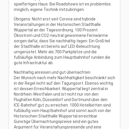
spielfertiges Haus. Bei Roadshows ist es problemlos
möglich, eigene Technik mitzubringen.
Übrigens:
Nicht erst seit Corona sind hybride
Veranstaltungen in der Historischen Stadthalle
Wuppertal an der Tagesordnung.
100 Prozent
Ökostrom und CO
2
-neutral gewonnene Fernwärme
sorgen dafür, dass Sie
nachhaltig tagen. Ein Großteil
der Stadthalle ist bereits auf LED-Beleuchtung
umgerüstet.
Mehr als 700 Parkplätze und die
fußläufige Anbindung zum Hauptbahnhof runden die
gute
Infrastruktur ab.
Nachhaltig anreisen und gut übernachten
Der Wunsch nach mehr Nachhaltigkeit beschränkt sich
in der Regel nicht auf den
Tagungsort. Ebenso wichtig
ist dessen Erreichbarkeit. Wuppertal liegt zentral in
Nordrhein-
Westfalen und ist nicht nur von den
Flughäfen Köln, Düsseldorf und Dortmund über den
ICE-
Bahnhof gut zu erreichen.
1000 Hotelbetten sind
fußläufig vom Hauptbahnhof und somit auch von der
Historischen
Stadthalle Wuppertal erreichbar.
Günstige Übernachtungspreise sind ein gutes
Argument für
Veranstaltungsreisende und eine