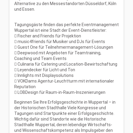
Alternative zu den Messestandorten Düsseldorf, Köln
und
Essen.
Tagungsgäste finden das perfekte Eventmanagement
Wuppertal ist eine Stadt der Event-Dienstleister:

Fischer and Friends für Projektion

music4friends für Musiker und DJs für Events

Guest One für Teilnehmermanagement-Lösungen

Deepwood mit Angeboten für Teamtraining,
Coaching und Team Events

Culinaria für Catering und Location-Bewirtschaftung

Leyendecker für Licht und Ton

Innlights mit Displaysolutions

VOKDams Agentur-Leuchtturm mit internationaler
Reputation

LOBDesign für Raum-in-Raum-Inszenierungen
Beginnen Sie Ihre Erfolgsgeschichte in Wuppertal
–
in
der Historischen Stadthalle
Viele Kongresse und
Tagungen sind Startpunkte einer Erfolgsgeschichte.
Wichtig dafür sind
Standorte wie die Historische
Stadthalle Wuppertal, deren lebendige Wirtschafts-
und
Wissenschaftskompetenz als Impulsgeber den