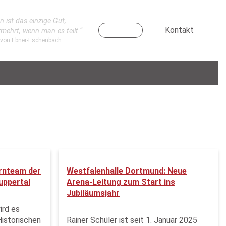
n ist das einzige Gut,
Kontakt
rmehrt, wenn man es teilt.“
 von Ebner-Eschenbach
ernteam der
Westfalenhalle Dortmund: Neue
uppertal
Arena-Leitung zum Start ins
Jubiläumsjahr
ird es
Historischen
Rainer Schüler ist seit 1. Januar 2025