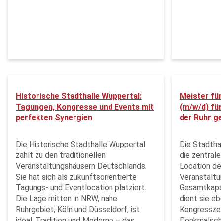
Historische Stadthalle Wuppertal:
Meister fü
Tagungen, Kongresse und Events mit
(m/w/d) fü
perfekten Synergien
der Ruhr g
Die Historische Stadthalle Wuppertal
Die Stadtha
zählt zu den traditionellen
die zentral
Veranstaltungshäusern Deutschlands.
Location der
Sie hat sich als zukunftsorientierte
Veranstaltu
Tagungs- und Eventlocation platziert.
Gesamtkapaz
Die Lage mitten in NRW, nahe
dient sie e
Ruhrgebiet, Köln und Düsseldorf, ist
Kongressze
ideal. Tradition und Moderne – das
Denkmalsch