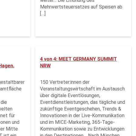
weiter… Die Erhöhung des
Mehrwertsteuersatzes auf Speisen ab
[…]
4 von 4: MEET GERMANY SUMMIT
Hagen.
NRW
estaltbarer
150 Vertreter:innen der
samtfläche
Veranstaltungswirtschaft im Austausch
über digitale Eventlösungen,
 die
Eventdienstleistungen, das tägliche und
welten
zukünftige Eventgeschehen, Trends &
gnet für
Innovationen in der Live-Kommunikation
sonen und
und im MICE-Marketing, 365-Tage-
der Mitte
Kommunikation sowie zu Entwicklungen
 ist ein
in den Destinationen. Nach München,