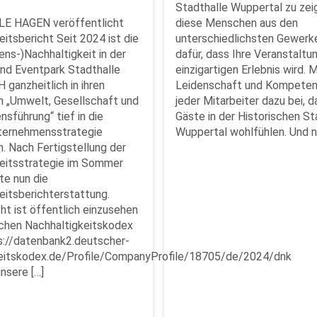
Stadthalle Wuppertal zu zeig
 HAGEN veröffentlicht
diese Menschen aus den
itsbericht Seit 2024 ist die
unterschiedlichsten Gewerk
ns-)Nachhaltigkeit in der
dafür, dass Ihre Veranstaltu
nd Eventpark Stadthalle
einzigartigen Erlebnis wird. M
ganzheitlich in ihren
Leidenschaft und Kompeten
 „Umwelt, Gesellschaft und
jeder Mitarbeiter dazu bei, d
sführung“ tief in die
Gäste in der Historischen St
ternehmensstrategie
Wuppertal wohlfühlen. Und n
. Nach Fertigstellung der
eitsstrategie im Sommer
te nun die
eitsberichterstattung.
ht ist öffentlich einzusehen
chen Nachhaltigkeitskodex
s://datenbank2.deutscher-
keitskodex.de/Profile/CompanyProfile/18705/de/2024/dnk
nsere […]