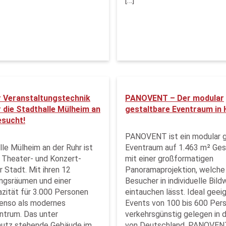
[…]
r Veranstaltungstechnik
PANOVENT – Der modular
r die Stadthalle Mülheim an
gestaltbare Eventraum in 
esucht!
PANOVENT ist ein modular g
lle Mülheim an der Ruhr ist
Eventraum auf 1.463 m² Ge
e Theater- und Konzert-
mit einer großformatigen
 Stadt. Mit ihren 12
Panoramaprojektion, welche
ngsräumen und einer
Besucher in individuelle Bild
ität für 3.000 Personen
eintauchen lässt. Ideal geei
benso als modernes
Events von 100 bis 600 Per
ntrum. Das unter
verkehrsgünstig gelegen in 
utz stehende Gebäude im
von Deutschland. PANOVENT