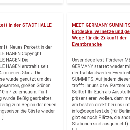
kett in der STADTHALLE
MEET GERMANY SUMMITS 
Entdecke, vernetze und ge
Wege für die Zukunft der
Eventbranche
rift: Neues Parkett in der
E HAGEN Copyright:
E HAGEN Die
Unser degefest-Förderer M
 HAGEN erstrahlt seit
GERMANY startet wieder mit
 im neuen Glanz. Die
deutschlandweiten Eventrei
e wurde genutzt um das
SUMMITS. Auf jedem dieser
gesamten, großen Grünen
trefft Ihr uns bzw. Partner v
510 m² zu erneuern. Fünf
Solltet Ihr Euch als Ausstell
 wurde fleißig gearbeitet,
präsentieren wollen, dann m
zeitig zum Beginn der neuen
am besten direkt bei uns unt
ngssaison die Gäste wieder
info@degefest.de (für Berl
…]
gibt es noch Plätze, die and
Stationen sind ausgebucht). 