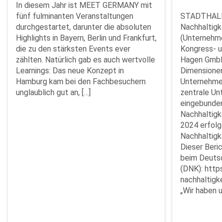
In diesem Jahr ist MEET GERMANY mit
fünf fulminanten Veranstaltungen
STADTHALLE
durchgestartet, darunter die absoluten
Nachhaltigke
Highlights in Bayern, Berlin und Frankfurt,
(Unternehme
die zu den stärksten Events ever
Kongress- u
zählten. Natürlich gab es auch wertvolle
Hagen GmbH 
Learnings: Das neue Konzept in
Dimensionen
Hamburg kam bei den Fachbesuchern
Unternehmen
unglaublich gut an, […]
zentrale Un
eingebunden
Nachhaltigk
2024 erfolg
Nachhaltigk
Dieser Beric
beim Deuts
(DNK): http
nachhaltig
„Wir haben u