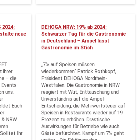
2024:
DEHOGA NRW: 19% ab 2024:
stalte neue
Schwarzer Tag für die Gastronomie
in Deutschland – Ampel lässt
Gastronomie im Stich
EET
„7% auf Speisen müssen
 ihrer
wiederkommen“ Patrick Rothkopf,
he – die
Präsident DEHOGA Nordrhein-
 Events
Westfalen. Die Gastronomie in NRW
on uns.
reagiert mit Wut, Enttäuschung und
er
Unverständnis auf die Ampel-
eldet Euch
Entscheidung, die Mehrwertsteuer auf
er
Speisen in Restaurants wieder auf 19
in & NRW
Prozent zu erhöhen. Drastische
eren
Auswirkungen für Betriebe wie auch
Solltet Ihr
Gäste befürchtet. Kampf um 7% geht