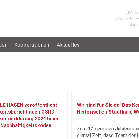
„Wisse
das sich ve
Marie
der
Kooperationen
Aktuelles
E HAGEN veröffentlicht
Wir sind für Sie da! Das K
keitsbericht nach CSRD
Historischen Stadthalle W
keitserklärung 2024 beim
Nachhaltigkeitskodex
Zum 125 jährigen Jubiläum w
einmal Zeit, dass Team der 