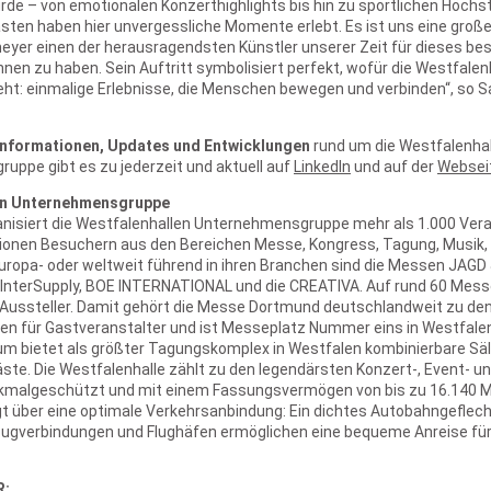
de – von emotionalen Konzerthighlights bis hin zu sportlichen Höchs
ästen haben hier unvergessliche Momente erlebt. Es ist uns eine große
eyer einen der herausragendsten Künstler unserer Zeit für dieses be
en zu haben. Sein Auftritt symbolisiert perfekt, wofür die Westfalen
ht: einmalige Erlebnisse, die Menschen bewegen und verbinden“, so S
 Informationen, Updates und Entwicklungen
rund um die Westfalenha
ppe gibt es zu jederzeit und aktuell auf
LinkedIn
und auf der
Websei
en Unternehmensgruppe
anisiert die Westfalenhallen Unternehmensgruppe mehr als 1.000 Ver
llionen Besuchern aus den Bereichen Messe, Kongress, Tagung, Musik,
uropa- oder weltweit führend in ihren Branchen sind die Messen JAGD
 InterSupply, BOE INTERNATIONAL und die CREATIVA. Auf rund 60 Mess
 Aussteller. Damit gehört die Messe Dortmund deutschlandweit zu de
n für Gastveranstalter und ist Messeplatz Nummer eins in Westfale
m bietet als größter Tagungskomplex in Westfalen kombinierbare Säle
äste. Die Westfalenhalle zählt zu den legendärsten Konzert-, Event- 
nkmalgeschützt und mit einem Fassungsvermögen von bis zu 16.140 
t über eine optimale Verkehrsanbindung: Ein dichtes Autobahngeflech
Zugverbindungen und Flughäfen ermöglichen eine bequeme Anreise für
R: