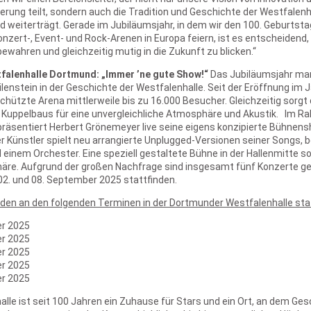
erung teilt, sondern auch die Tradition und Geschichte der Westfalenh
 weiterträgt. Gerade im Jubiläumsjahr, in dem wir den 100. Geburtstag
nzert-, Event- und Rock-Arenen in Europa feiern, ist es entscheidend, 
ewahren und gleichzeitig mutig in die Zukunft zu blicken.“
falenhalle Dortmund: „Immer ’ne gute Show!“
Das Jubiläumsjahr mar
enstein in der Geschichte der Westfalenhalle. Seit der Eröffnung im 
hützte Arena mittlerweile bis zu 16.000 Besucher. Gleichzeitig sorgt
s Kuppelbaus für eine unvergleichliche Atmosphäre und Akustik. Im R
 präsentiert Herbert Grönemeyer live seine eigens konzipierte Bühnen
er Künstler spielt neu arrangierte Unplugged-Versionen seiner Songs, b
 einem Orchester. Eine speziell gestaltete Bühne in der Hallenmitte so
äre. Aufgrund der großen Nachfrage sind insgesamt fünf Konzerte gep
2. und 08. September 2025 stattfinden.
nden an den folgenden Terminen in der Dortmunder Westfalenhalle sta
r 2025
r 2025
r 2025
r 2025
r 2025
alle ist seit 100 Jahren ein Zuhause für Stars und ein Ort, an dem Ge