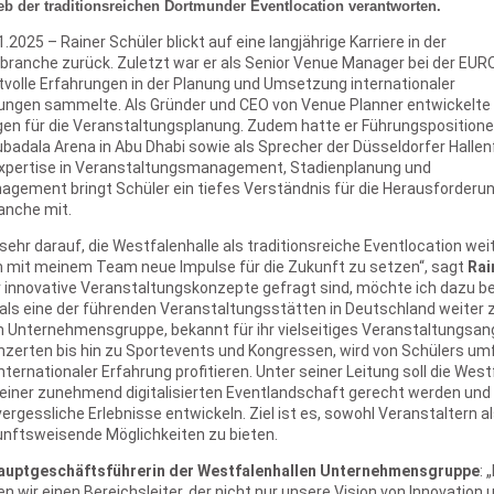
ieb der traditionsreichen Dortmunder Eventlocation verantworten.
2025 – Rainer Schüler blickt auf eine langjährige Karriere in der
branche zurück. Zuletzt war er als Senior Venue Manager bei der EU
rtvolle Erfahrungen in der Planung und Umsetzung internationaler
ungen sammelte. Als Gründer und CEO von Venue Planner entwickelte 
en für die Veranstaltungsplanung. Zudem hatte er Führungspositione
adala Arena in Abu Dhabi sowie als Sprecher der Düsseldorfer Hallenf
pertise in Veranstaltungsmanagement, Stadienplanung und
agement bringt Schüler ein tiefes Verständnis für die Herausforderu
anche mit.
 sehr darauf, die Westfalenhalle als traditionsreiche Eventlocation we
mit meinem Team neue Impulse für die Zukunft zu setzen“, sagt
Rai
der innovative Veranstaltungskonzepte gefragt sind, möchte ich dazu be
als eine der führenden Veranstaltungsstätten in Deutschland weiter z
n Unternehmensgruppe, bekannt für ihr vielseitiges Veranstaltungsan
zerten bis hin zu Sportevents und Kongressen, wird von Schülers u
nternationaler Erfahrung profitieren. Unter seiner Leitung soll die Wes
einer zunehmend digitalisierten Eventlandschaft gerecht werden und
ergessliche Erlebnisse entwickeln. Ziel ist es, sowohl Veranstaltern a
nftsweisende Möglichkeiten zu bieten.
auptgeschäftsführerin der Westfalenhallen Unternehmensgruppe
: 
n wir einen Bereichsleiter, der nicht nur unsere Vision von Innovation 