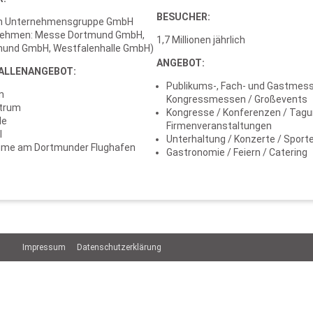
BESUCHER:
en Unternehmensgruppe GmbH
nehmen: Messe Dortmund GmbH,
1,7 Millionen jährlich
mund GmbH, Westfalenhalle GmbH)
ANGEBOT:
ALLENANGEBOT:
Publikums-, Fach- und Gastmess
n
Kongressmessen / Großevents
trum
Kongresse / Konferenzen / Tagu
le
Firmenveranstaltungen
l
Unterhaltung / Konzerte / Sport
ume am Dortmunder Flughafen
Gastronomie / Feiern / Catering
Impressum
Datenschutzerklärung