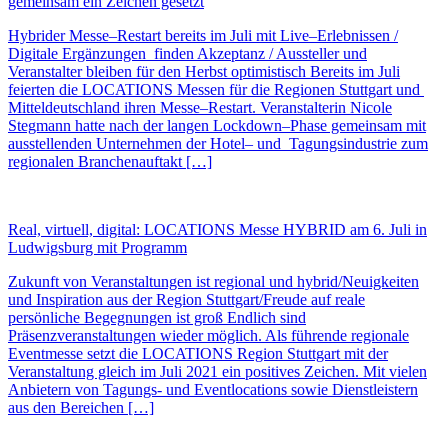
gemeinsam ein Zeichen gesetzt
Hybrider Messe–Restart bereits im Juli mit Live–Erlebnissen /
Digitale Ergänzungen finden Akzeptanz / Aussteller und
Veranstalter bleiben für den Herbst optimistisch Bereits im Juli
feierten die LOCATIONS Messen für die Regionen Stuttgart und
Mitteldeutschland ihren Messe–Restart. Veranstalterin Nicole
Stegmann hatte nach der langen Lockdown–Phase gemeinsam mit
ausstellenden Unternehmen der Hotel– und Tagungsindustrie zum
regionalen Branchenauftakt […]
Real, virtuell, digital: LOCATIONS Messe HYBRID am 6. Juli in
Ludwigsburg mit Programm
Zukunft von Veranstaltungen ist regional und hybrid/Neuigkeiten
und Inspiration aus der Region Stuttgart/Freude auf reale
persönliche Begegnungen ist groß Endlich sind
Präsenzveranstaltungen wieder möglich. Als führende regionale
Eventmesse setzt die LOCATIONS Region Stuttgart mit der
Veranstaltung gleich im Juli 2021 ein positives Zeichen. Mit vielen
Anbietern von Tagungs- und Eventlocations sowie Dienstleistern
aus den Bereichen […]