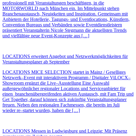
professionell mit Veranstaltungen beschäftigen, in die
MOTORWORLD nach München ein. Im Mittelpunkt stehen
Branchenaustausch, Neuigkeiten und Inspiration. Gemeinsam mit
Anbietern der Hotellerie, Tagungs- und Eventlocations, Künstlern,
Convention Bureaus und Verbänden sowie Eventdienstleistern
präsentiert Veranstalterin Nicole Stegmann die aktuellsten Trends
und vielfältige neue Event-Konzepte aus […]
LOCATIONS erweitert Angebot und Netzwerkmöglichkeiten für
Veranstaltungsplaner ab September
LOCATIONS MICE SELECTION startet in Mainz / Geselliges
Netzwerk–Event mit interaktivem Programm / Digitaler ViLOCX–
Showroom ergänzt die Live–Ausstellung Eine Auswahl
außergewöhnlicher regionaler Locations und Serviceanbieter für
einen branchenübergreifenden aktiven Austausch, mit Fam Trip und
Get Together, darauf können sich zukünftig Veranstaltungsplaner
freuen. Neben den regionalen Fachmessen, die bereits im Juli
wieder re–startet wurden, haben die […]
LOCATIONS Messen in Ludwigsburg und Leipzig: Mit Präsenz