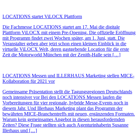
LOCATIONS startet ViLOCX Plattform
Die Fachmesse LOCATIONS startet am 17. Mai die digitale
Plattform ViLOCX mit einem Pre-Opening. Die offizielle Eröffnung
mit Programm findet zwei Wochen später, am 1. Juni, statt. Die
Veranstalter geben aber jetzt schon einen kleinen Einblick in die
virtuelle ViLOCX Welt, deren gastgebende Location für die erste
Zeit die Motorworld München mit der Zenith-Halle sein […]
LOCATIONS Messen und ILLERHAUS Marketing stellen MICE-
Kollaboration für 2021 vor
Gemeinsame Präsentation stellt die Tagungsregionen Deutschlands
noch intensiver vor Bei den LOCATIONS Messen laufen die
Vorbereitungen für vier regionale, hybride Messe-Events noch in
diesem Jahr. Und Illerhaus Marketing plant das Programm der
bewährten MICE-Branchentreffs mit neuen, ergänzenden Formaten.
Warum kein gemeinsames Angebot in diesen herausfordernden
Zeiten? Diese Frage stellten sich auch Agenturinhaberin Susanne
Illerhaus und […]