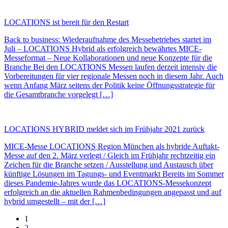
LOCATIONS ist bereit für den Restart
Back to business: Wiederaufnahme des Messebetriebes startet im
Juli – LOCATIONS Hybrid als erfolgreich bewährtes MICE-
Messeformat – Neue Kollaborationen und neue Konzepte für die
Branche Bei den LOCATIONS Messen laufen derzeit intensiv die
Vorbereitungen für vier regionale Messen noch in diesem Jahr. Auch
wenn Anfang März seitens der Politik keine Öffnungsstrategie für
die Gesamtbranche vorgelegt […]
LOCATIONS HYBRID meldet sich im Frühjahr 2021 zurück
MICE-Messe LOCATIONS Region München als hybride Auftakt-
Messe auf den 2. März verlegt / Gleich im Frühjahr rechtzeitig ein
Zeichen für die Branche setzen / Ausstellung und Austausch über
künftige Lösungen im Tagungs- und Eventmarkt Bereits im Sommer
dieses Pandemie-Jahres wurde das LOCATIONS-Messekonzept
erfolgreich an die aktuellen Rahmenbedingungen angepasst und auf
hybrid umgestellt – mit der […]
1
2