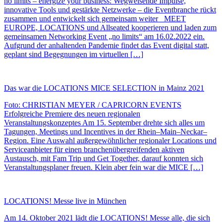
no limits – energize your business: Wegweisende Impulse,
innovative Tools und gestärkte Netzwerke – die Eventbranche rückt
zusammen und entwickelt sich gemeinsam weiter MEET
EUROPE, LOCATIONS und Allseated kooperieren und laden zum
gemeinsamen Networking Event „no limits“ am 16.02.2022 ein.
Aufgrund der anhaltenden Pandemie findet das Event digital statt,
geplant sind Begegnungen im virtuellen […]
Das war die LOCATIONS MICE SELECTION in Mainz 2021
Foto: CHRISTIAN MEYER / CAPRICORN EVENTS
Erfolgreiche Premiere des neuen regionalen
Veranstaltungskonzeptes Am 15. September drehte sich alles um
Tagungen, Meetings und Incentives in der Rhein–Main–Neckar–
Region. Eine Auswahl außergewöhnlicher regionaler Locations und
Serviceanbieter für einen branchenübergreifenden aktiven
Austausch, mit Fam Trip und Get Together, darauf konnten sich
Veranstaltungsplaner freuen. Klein aber fein war die MICE […]
LOCATIONS! Messe live in München
Am 14. Oktober 2021 lädt die LOCATIONS! Messe alle, die sich