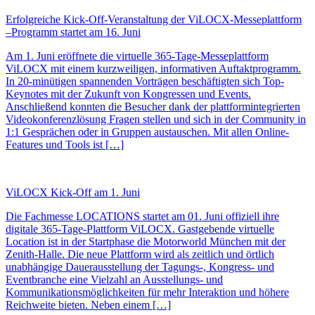
Erfolgreiche Kick-Off-Veranstaltung der ViLOCX-Messeplattform
–Programm startet am 16. Juni
Am 1. Juni eröffnete die virtuelle 365-Tage-Messeplattform
ViLOCX mit einem kurzweiligen, informativen Auftaktprogramm.
In 20-minütigen spannenden Vorträgen beschäftigten sich Top-
Keynotes mit der Zukunft von Kongressen und Events.
Anschließend konnten die Besucher dank der plattformintegrierten
Videokonferenzlösung Fragen stellen und sich in der Community in
1:1 Gesprächen oder in Gruppen austauschen. Mit allen Online-
Features und Tools ist […]
ViLOCX Kick-Off am 1. Juni
Die Fachmesse LOCATIONS startet am 01. Juni offiziell ihre
digitale 365-Tage-Plattform ViLOCX. Gastgebende virtuelle
Location ist in der Startphase die Motorworld München mit der
Zenith-Halle. Die neue Plattform wird als zeitlich und örtlich
unabhängige Dauerausstellung der Tagungs-, Kongress- und
Eventbranche eine Vielzahl an Ausstellungs- und
Kommunikationsmöglichkeiten für mehr Interaktion und höhere
Reichweite bieten. Neben einem […]