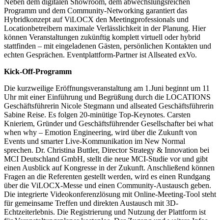
Neben dem digitalen Showroom, dem abwechslungsreichen
Programm und dem Community-Networking garantiert das
Hybridkonzept auf ViLOCX den Meetingprofessionals und
Locationbetreibern maximale Verlässlichkeit in der Planung. Hier
können Veranstaltungen zukünftig komplett virtuell oder hybrid
stattfinden – mit eingeladenen Gästen, persönlichen Kontakten und
echten Gesprächen. Eventplattform-Partner ist Allseated exVo.
Kick-Off-Programm
Die kurzweilige Eröffnungsveranstaltung am 1.Juni beginnt um 11
Uhr mit einer Einführung und Begrüßung durch die LOCATIONS
Geschäftsführerin Nicole Stegmann und allseated Geschäftsführerin
Sabine Reise. Es folgen 20-minütige Top-Keynotes. Carsten
Knieriem, Gründer und Geschäftsführender Gesellschafter bei what
when why – Emotion Engineering, wird über die Zukunft von
Events und smarter Live-Kommunikation im New Normal
sprechen. Dr. Christina Buttler, Director Strategy & Innovation bei
MCI Deutschland GmbH, stellt die neue MCI-Studie vor und gibt
einen Ausblick auf Kongresse in der Zukunft. Anschließend können
Fragen an die Referenten gestellt werden, wird es einen Rundgang
über die ViLOCX-Messe und einen Community-Austausch geben.
Die integrierte Videokonferenzlösung mit Online-Meeting-Tool steht
für gemeinsame Treffen und direkten Austausch mit 3D-
Echtzeiterlebnis. Die Registrierung und Nutzung der Plattform ist