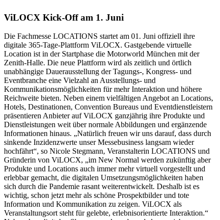
ViLOCX Kick-Off am 1. Juni
Die Fachmesse LOCATIONS startet am 01. Juni offiziell ihre
digitale 365-Tage-Plattform ViLOCX. Gastgebende virtuelle
Location ist in der Startphase die Motorworld München mit der
Zenith-Halle. Die neue Plattform wird als zeitlich und örtlich
unabhängige Dauerausstellung der Tagungs-, Kongress- und
Eventbranche eine Vielzahl an Ausstellungs- und
Kommunikationsmöglichkeiten für mehr Interaktion und höhere
Reichweite bieten. Neben einem vielfältigen Angebot an Locations,
Hotels, Destinationen, Convention Bureaus und Eventdienstleistern
präsentieren Anbieter auf ViLOCX ganzjährig ihre Produkte und
Dienstleistungen weit über normale Abbildungen und ergänzende
Informationen hinaus. „Natürlich freuen wir uns darauf, dass durch
sinkende Inzidenzwerte unser Messebusiness langsam wieder
hochfährt“, so Nicole Stegmann, Veranstalterin LOCATIONS und
Gründerin von ViLOCX, „im New Normal werden zukünftig aber
Produkte und Locations auch immer mehr virtuell vorgestellt und
erlebbar gemacht, die digitalen Umsetzungsmöglichkeiten haben
sich durch die Pandemie rasant weiterentwickelt. Deshalb ist es
wichtig, schon jetzt mehr als schöne Prospektbilder und tote
Information und Kommunikation zu zeigen. ViLOCX als
Veranstaltungsort steht für gelebte, erlebnisorientierte Interaktion.“