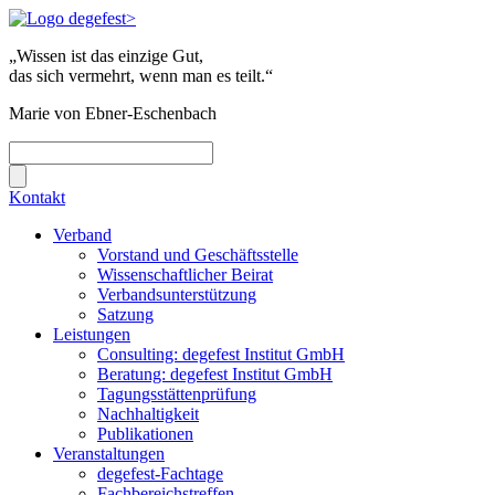
„Wissen ist das einzige Gut,
das sich vermehrt, wenn man es teilt.“
Marie von Ebner-Eschenbach
Kontakt
Verband
Vorstand und Geschäftsstelle
Wissenschaftlicher Beirat
Verbandsunterstützung
Satzung
Leistungen
Consulting: degefest Institut GmbH
Beratung: degefest Institut GmbH
Tagungsstättenprüfung
Nachhaltigkeit
Publikationen
Veranstaltungen
degefest-Fachtage
Fachbereichstreffen