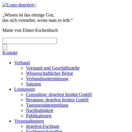
„Wissen ist das einzige Gut,
das sich vermehrt, wenn man es teilt.“
Marie von Ebner-Eschenbach
Kontakt
Verband
Vorstand und Geschäftsstelle
Wissenschaftlicher Beirat
Verbandsunterstützung
Satzung
Leistungen
Consulting: degefest Institut GmbH
Beratung: degefest Institut GmbH
Tagungsstättenprüfung
Nachhaltigkeit
Publikationen
Veranstaltungen
degefest-Fachtage
Fachbereichstreffen