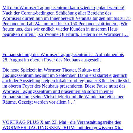
Mit dem Wormser Tagungszentrum kann wieder geplant werden!
Nach der Corona-bedingten Schließung aller Bereiche des
Wormsers dürfen nun im Innenbereich Veranstaltungen mit bis zu 75
Personen und ab 24. Juni mit bis zu 150 Personen stattfinden. „Wir
freuen uns, dass wir endlich wieder Kunden in unserem Haus
begrüßen dürfen.“, so Yvonne Querfurth, Leiterin des Wormser […]
Fotoausstellung des Wormser Tagungszentrums - Aufnahmen bis
28. August im oberen Foyer des Neubaus ausgestellt
Die neue Spielzeit im Wormser Theater, Kultur- und
Tagungszentrum beginnt im September. Dann erst startet eigentlich
auch der Ausstellungsreigen lokaler und regionaler Künstler, die sich
im oberen Foyer des Neubaus präsentieren. Diese Pause nutzt das
Wormser Tagungszentrum und präsentiert ab sofort in einer
Fotoausstellung seine Vielseitigkeit und die Wandelbarkeit seiner
Räume. Gezeigt werden vor allem […]
VORTRAG PLUS X am 23. Mai - die Veranstaltungsreihe des
WORMSER TAGUNGSZENTRUMs mit dem gewissen eXtra