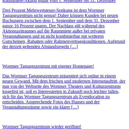
Raummiete/Aktion gültig vom 1. September bis 31. Dezember
Drei Prozent Mehrwertsteuer-Senkung ist dem Wormser
Tagungszentrum nicht genug! Daher können Kunden bei neuen
Buchungen zwischen dem 1. September und dem 31. Dezember
ganze 16 Prozent sparen. Der Nachlass gilt während des
Aktionszeitraumes auf die Raummiete außer bei privaten
Veranstaltungen und ist nicht kombinierbar mit weiteren
Gutscheinen, Rabatten oder Rahmenvertragskonditionen. Aufgrund
der derzeit geltenden Abstandsregeln […]
Wormser Tagungszentrum mit eigener Homepage!
Das Wormser Tagungszentrum präsentiert sich online in einem
neuen Gewand. Mit dem frischen und modernen Internetauftritt, der
nun von der Webseite des Wormser Theaters und Kulturzentrums
losgelöst ist, soll es Interessierten in Zukunft noch leichter fallen,
sich für das Wormser Tagungszentrum als Eventlocation zu
entscheiden. Ansprechende Fotos des Hauses und der
Veranstaltungsräume sowie ein klarer […]
Wormser Tagungszentrum wieder geöffnet!