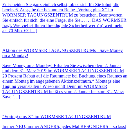
Entscheiden Sie ganz einfach selbst, ob es sich für Sie lohnt, die
bereits 6. Ausgabe der bekannten Reihe „Vortrag plus X“ im
WORMSER TAGUNGSZENTRUM zu besuchen. Beantworten
Sie einfach für sich, die eine Frage, die Sie… … DAS WORMSER
fragt: Wie viel ist Ihnen Ihre digitale Sicherheit wert? a) weit mehr
als 70 Mio. €? […]
Aktion des WORMSER TAGUNGSZENTRUMs - Save Money
on a Monday!
Save Money on a Monday! Erhalten Sie zwischen dem 2. Januar
und dem 31. März 2019 im WORMSER TAGUNGSZENTRUM
20 Prozent Rabatt auf die Raummiete bei Buchung eines Raumes an
einem Montag im angegebenen Aktionszeitraum.* Montags eine
Tagung veranstalten? Wieso nicht! Denn im WORMSER
TAGUNGSZENTRUM heißt es vom 2. Januar bis zum 31. März:
Save […]
"Vortrag plus X“ im WORMSER TAGUNGSZENTRUM
Immer NEU, immer ANDERS, jedes Mal BESONDERS – so lässt