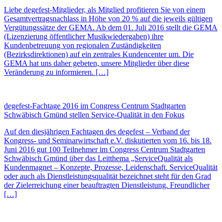
Liebe degefest-Mitglieder, als Mitglied profitieren Sie von einem
Gesamtvertragsnachlass in Höhe von 20 % auf die jeweils gültigen
Vergütungssätze der GEMA. Ab dem 01. Juli 2016 stellt die GEMA
(Lizenzierung öffentlicher Musikwiedergaben) ihre
Kundenbetreuung von regionalen Zuständigkeiten
(Bezirksdirektionen) auf ein zentrales Kundencenter um. Die
GEMA hat uns daher gebeten, unsere Mitglieder über diese
Veränderung zu informieren. […]
degefest-Fachtage 2016 im Congress Centrum Stadtgarten
Schwäbisch Gmünd stellen Service-Qualität in den Fokus
Auf den diesjährigen Fachtagen des degefest – Verband der
Kongress- und Seminarwirtschaft e.V. diskutierten vom 16. bis 18.
Juni 2016 gut 100 Teilnehmer im Congress Centrum Stadtgarten
Schwäbisch Gmünd über das Leitthema „ServiceQualität als
Kundenmagnet – Konzepte, Prozesse, Leidenschaft. ServiceQualität
oder auch als Dienstleistungsqualität bezeichnet steht für den Grad
der Zielerreichung einer beauftragten Dienstleistung. Freundlicher
[…]