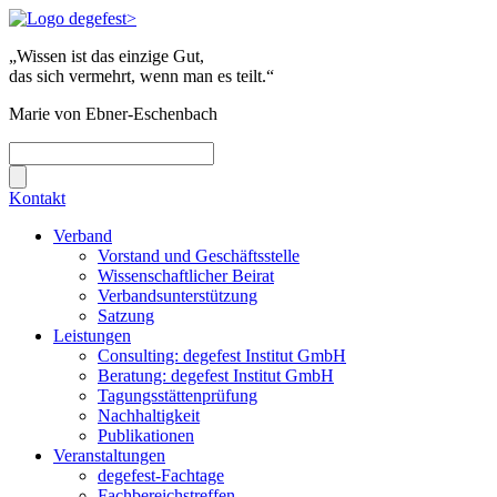
„Wissen ist das einzige Gut,
das sich vermehrt, wenn man es teilt.“
Marie von Ebner-Eschenbach
Kontakt
Verband
Vorstand und Geschäftsstelle
Wissenschaftlicher Beirat
Verbandsunterstützung
Satzung
Leistungen
Consulting: degefest Institut GmbH
Beratung: degefest Institut GmbH
Tagungsstättenprüfung
Nachhaltigkeit
Publikationen
Veranstaltungen
degefest-Fachtage
Fachbereichstreffen