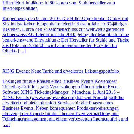
Hiller feiert Jubiläum: In 80 Jahren vom Stuhlhersteller zum
Interiorspezialisten
Kippenheim, den 9. Juni 2016. Die Hiller Objektmöbel GmbH mit
Sitz im badischen Kippenheim feiert in diesem Jahr ihr 80-jähriges
Bestehen. Durch den Zusammenschluss zur weltweit agierenden
Schneeweiss AG Interior im Jahr 2010 gelingt der Manufaktur eine
bemerkenswerte Entwicklung: Der Hersteller für Stühle und Tische
aus Holz und Stahlrohr wird zum renommierten Experten für
Objekt- […]
XING Events: Neue Tarife und erweitertes Leistungsportfolio
Lösungen für alle Phasen eines Business-Events Kostenloser
Ticketing-Tarif für gratis Veranstaltungen Überarbeitete Event-
Software XING TicketingManager München, 1. Juni 2016 –
XING Events (www.xing-events.com) hat sein Produktportfolio
erweitert und bietet ab sofort Services für alle Phasen eines
Business-Events. Neben konsequenten Produkterweiterungen
überzeugt der Experte für die Themen Eventvermarktung und
Teilnehmermanagement mit einem verbesserten Internetauftritt und
[…]