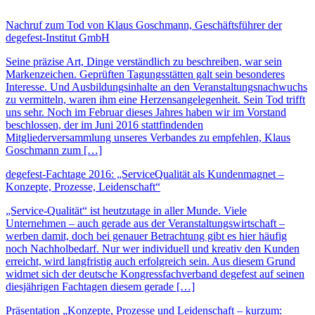
Nachruf zum Tod von Klaus Goschmann, Geschäftsführer der
degefest-Institut GmbH
Seine präzise Art, Dinge verständlich zu beschreiben, war sein
Markenzeichen. Geprüften Tagungsstätten galt sein besonderes
Interesse. Und Ausbildungsinhalte an den Veranstaltungsnachwuchs
zu vermitteln, waren ihm eine Herzensangelegenheit. Sein Tod trifft
uns sehr. Noch im Februar dieses Jahres haben wir im Vorstand
beschlossen, der im Juni 2016 stattfindenden
Mitgliederversammlung unseres Verbandes zu empfehlen, Klaus
Goschmann zum […]
degefest-Fachtage 2016: „ServiceQualität als Kundenmagnet –
Konzepte, Prozesse, Leidenschaft“
„Service-Qualität“ ist heutzutage in aller Munde. Viele
Unternehmen – auch gerade aus der Veranstaltungswirtschaft –
werben damit, doch bei genauer Betrachtung gibt es hier häufig
noch Nachholbedarf. Nur wer individuell und kreativ den Kunden
erreicht, wird langfristig auch erfolgreich sein. Aus diesem Grund
widmet sich der deutsche Kongressfachverband degefest auf seinen
diesjährigen Fachtagen diesem gerade […]
Präsentation „Konzepte, Prozesse und Leidenschaft – kurzum: