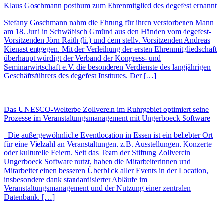
Klaus Goschmann posthum zum Ehrenmitglied des degefest ernannt
Stefany Goschmann nahm die Ehrung für ihren verstorbenen Mann
am 18. Juni in Schwäbisch Gmünd aus den Händen vom degefest-
Vorsitzenden Jörn Raith (li.) und dem stellv. Vorsitzenden Andreas
Kienast entgegen. Mit der Verleihung der ersten Ehrenmitgliedschaft
überhaupt würdigt der Verband der Kongress- und
Seminarwirtschaft e.V. die besonderen Verdienste des langjährigen
Geschäftsführers des degefest Institutes. Der […]
Das UNESCO-Welterbe Zollverein im Ruhrgebiet optimiert seine
Prozesse im Veranstaltungsmanagement mit Ungerboeck Software
Die außergewöhnliche Eventlocation in Essen ist ein beliebter Ort
für eine Vielzahl an Veranstaltungen, z.B. Ausstellungen, Konzerte
oder kulturelle Feiern. Seit das Team der Stiftung Zollverein
Ungerboeck Software nutzt, haben die Mitarbeiterinnen und
Mitarbeiter einen besseren Überblick aller Events in der Location,
insbesondere dank standardisierter Abläufe im
Veranstaltungsmanagement und der Nutzung einer zentralen
Datenbank. […]