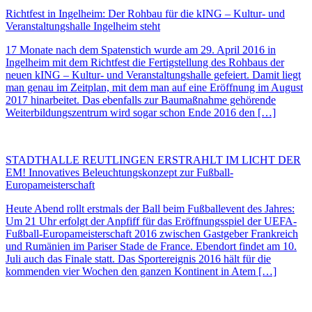
Richtfest in Ingelheim: Der Rohbau für die kING – Kultur- und
Veranstaltungshalle Ingelheim steht
17 Monate nach dem Spatenstich wurde am 29. April 2016 in
Ingelheim mit dem Richtfest die Fertigstellung des Rohbaus der
neuen kING – Kultur- und Veranstaltungshalle gefeiert. Damit liegt
man genau im Zeitplan, mit dem man auf eine Eröffnung im August
2017 hinarbeitet. Das ebenfalls zur Baumaßnahme gehörende
Weiterbildungszentrum wird sogar schon Ende 2016 den […]
STADTHALLE REUTLINGEN ERSTRAHLT IM LICHT DER
EM! Innovatives Beleuchtungskonzept zur Fußball-
Europameisterschaft
Heute Abend rollt erstmals der Ball beim Fußballevent des Jahres:
Um 21 Uhr erfolgt der Anpfiff für das Eröffnungsspiel der UEFA-
Fußball-Europameisterschaft 2016 zwischen Gastgeber Frankreich
und Rumänien im Pariser Stade de France. Ebendort findet am 10.
Juli auch das Finale statt. Das Sportereignis 2016 hält für die
kommenden vier Wochen den ganzen Kontinent in Atem […]