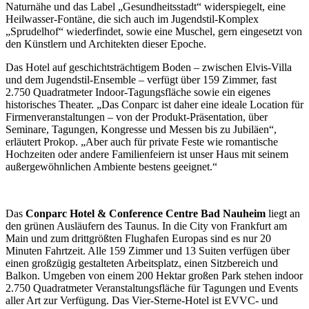
Naturnähe und das Label „Gesundheitsstadt“ widerspiegelt, eine
Heilwasser-Fontäne, die sich auch im Jugendstil-Komplex
„Sprudelhof“ wiederfindet, sowie eine Muschel, gern eingesetzt von
den Künstlern und Architekten dieser Epoche.
Das Hotel auf geschichtsträchtigem Boden – zwischen Elvis-Villa
und dem Jugendstil-Ensemble – verfügt über 159 Zimmer, fast
2.750 Quadratmeter Indoor-Tagungsfläche sowie ein eigenes
historisches Theater. „Das Conparc ist daher eine ideale Location für
Firmenveranstaltungen – von der Produkt-Präsentation, über
Seminare, Tagungen, Kongresse und Messen bis zu Jubiläen“,
erläutert Prokop. „Aber auch für private Feste wie romantische
Hochzeiten oder andere Familienfeiern ist unser Haus mit seinem
außergewöhnlichen Ambiente bestens geeignet.“
Das
Conparc Hotel & Conference Centre Bad Nauheim
liegt an
den grünen Ausläufern des Taunus. In die City von Frankfurt am
Main und zum drittgrößten Flughafen Europas sind es nur 20
Minuten Fahrtzeit. Alle 159 Zimmer und 13 Suiten verfügen über
einen großzügig gestalteten Arbeitsplatz, einen Sitzbereich und
Balkon. Umgeben von einem 200 Hektar großen Park stehen indoor
2.750 Quadratmeter Veranstaltungsfläche für Tagungen und Events
aller Art zur Verfügung. Das Vier-Sterne-Hotel ist EVVC- und