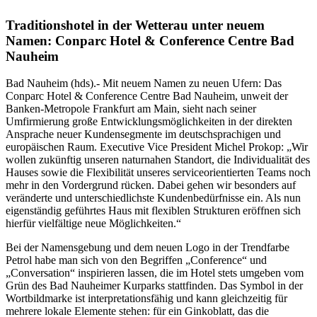
Traditionshotel in der Wetterau unter neuem
Namen: Conparc Hotel & Conference Centre Bad
Nauheim
Bad Nauheim (hds).- Mit neuem Namen zu neuen Ufern: Das
Conparc Hotel & Conference Centre Bad Nauheim, unweit der
Banken-Metropole Frankfurt am Main, sieht nach seiner
Umfirmierung große Entwicklungsmöglichkeiten in der direkten
Ansprache neuer Kundensegmente im deutschsprachigen und
europäischen Raum. Executive Vice President Michel Prokop: „Wir
wollen zukünftig unseren naturnahen Standort, die Individualität des
Hauses sowie die Flexibilität unseres serviceorientierten Teams noch
mehr in den Vordergrund rücken. Dabei gehen wir besonders auf
veränderte und unterschiedlichste Kundenbedürfnisse ein. Als nun
eigenständig geführtes Haus mit flexiblen Strukturen eröffnen sich
hierfür vielfältige neue Möglichkeiten.“
Bei der Namensgebung und dem neuen Logo in der Trendfarbe
Petrol habe man sich von den Begriffen „Conference“ und
„Conversation“ inspirieren lassen, die im Hotel stets umgeben vom
Grün des Bad Nauheimer Kurparks stattfinden. Das Symbol in der
Wortbildmarke ist interpretationsfähig und kann gleichzeitig für
mehrere lokale Elemente stehen: für ein Ginkoblatt, das die