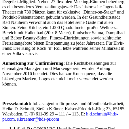
Degefest-Mitglied. Neben 27 flexi­blen Meeting-Räumen beherbergt
es ein besonderes Veranstaltungsjuwel: Das historische Ju­gendstil-
Theater mit 730 Plätzen kann für exklusive „Dinner-on-Stage“ und
Produkt-Präsen­tationen gebucht werden. In der Gesundheitsstadt
Bad Nauheim verwöhnt auch das Hotel seine Gäste mit allen
Sinnen: Feine Küche, ein 1.000 Quadratmeter großer Wellness-
Bereich mit Hallenbad (20 x 8 Meter), finnischer Sauna, Dampfbad
und Babor Beauty-Salon, Fitness-Einrichtungen sowie zahlreiche
Freizeitangebote bieten Entspannung zu jeder Jahreszeit. Für Elvis-
Fans: Der King of Rock ’n‘ Roll lebte während seiner Militärzeit in
einer Villa vis-à-vis.
Anmerkung zur Umfirmierung:
Die Rechtsbeziehungen zur
ehemaligen Managerin und Markengeberin wurden Anfang
November 2016 beendet. Dies hat zur Konsequenz, dass die
bisherigen Marken, Logos etc. nicht mehr verwendet werden
können.
Pressekontakt:
hd…s agentur für presse- und öffentlichkeitsarbeit,
Heike D. Schmitt, Stefan Krämer, Kaiser-Friedrich-Ring 23, 65185
Wiesbaden, T. (0) 611-99 29 – 111 / – 113, E:
h.d.schmitt@hds-
pr.com
,
s.kraemer@hds-pr.com
i. S. d. P.:
CONPARC Hotel & Conference Centre Bad