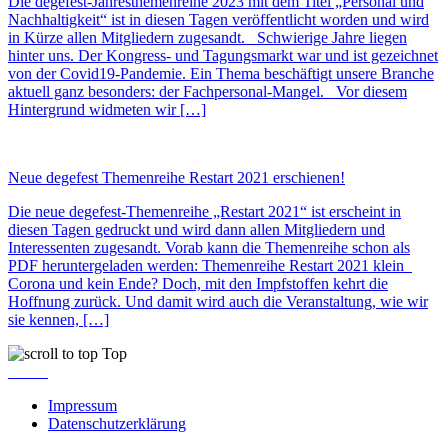
Die degefest-Jahresthemenreihe 2023 mit dem Titel „Personal und
Nachhaltigkeit“ ist in diesen Tagen veröffentlicht worden und wird
in Kürze allen Mitgliedern zugesandt. Schwierige Jahre liegen
hinter uns. Der Kongress- und Tagungsmarkt war und ist gezeichnet
von der Covid19-Pandemie. Ein Thema beschäftigt unsere Branche
aktuell ganz besonders: der Fachpersonal-Mangel. Vor diesem
Hintergrund widmeten wir […]
Neue degefest Themenreihe Restart 2021 erschienen!
Die neue degefest-Themenreihe „Restart 2021“ ist erscheint in
diesen Tagen gedruckt und wird dann allen Mitgliedern und
Interessenten zugesandt. Vorab kann die Themenreihe schon als
PDF heruntergeladen werden: Themenreihe Restart 2021 klein
Corona und kein Ende? Doch, mit den Impfstoffen kehrt die
Hoffnung zurück. Und damit wird auch die Veranstaltung, wie wir
sie kennen, […]
Top
Impressum
Datenschutzerklärung