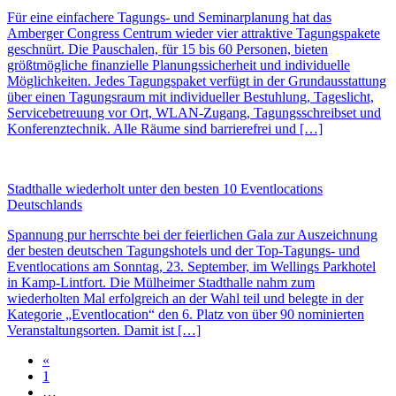
Für eine einfachere Tagungs- und Seminarplanung hat das
Amberger Congress Centrum wieder vier attraktive Tagungspakete
geschnürt. Die Pauschalen, für 15 bis 60 Personen, bieten
größtmögliche finanzielle Planungssicherheit und individuelle
Möglichkeiten. Jedes Tagungspaket verfügt in der Grundausstattung
über einen Tagungsraum mit individueller Bestuhlung, Tageslicht,
Servicebetreuung vor Ort, WLAN-Zugang, Tagungsschreibset und
Konferenztechnik. Alle Räume sind barrierefrei und […]
Stadthalle wiederholt unter den besten 10 Eventlocations
Deutschlands
Spannung pur herrschte bei der feierlichen Gala zur Auszeichnung
der besten deutschen Tagungshotels und der Top-Tagungs- und
Eventlocations am Sonntag, 23. September, im Wellings Parkhotel
in Kamp-Lintfort. Die Mülheimer Stadthalle nahm zum
wiederholten Mal erfolgreich an der Wahl teil und belegte in der
Kategorie „Eventlocation“ den 6. Platz von über 90 nominierten
Veranstaltungsorten. Damit ist […]
«
1
…