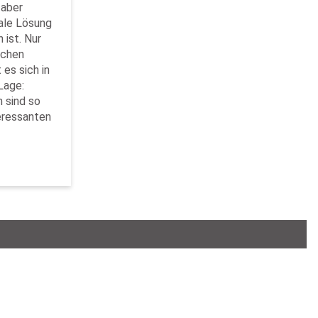
 aber
eale Lösung
 ist. Nur
schen
 es sich in
Lage:
 sind so
teressanten