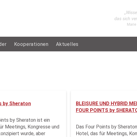
„Wisse
das sich ve
Marie
der
Kooperationen
Aktuelles
s by Sheraton
BLEISURE UND HYBRID ME
FOUR POINTS by SHERAT
ints by Sheraton ist ein
für Meetings, Kongresse und
Das Four Points by Sheraton 
konzipiert wurde, aber
Hotel, das für Meetings, Ko