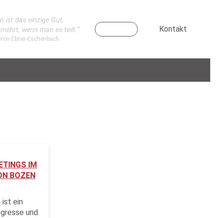
n ist das einzige Gut,
Kontakt
rmehrt, wenn man es teilt.“
 von Ebner-Eschenbach
ETINGS IM
ON BOZEN
ist ein
ngresse und