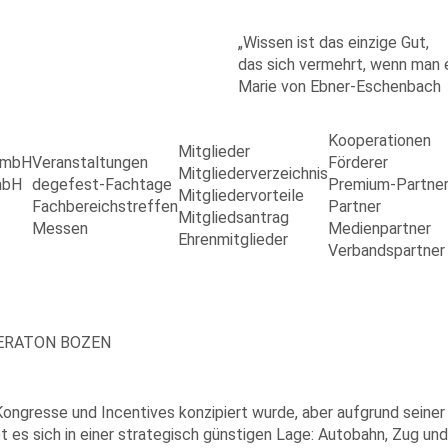
„Wissen ist das einzige Gut,
das sich vermehrt, wenn man es
Marie von Ebner-Eschenbach
Kooperationen
Mitglieder
 GmbH
Veranstaltungen
Förderer
Mitgliederverzeichnis
mbH
degefest-Fachtage
Premium-Partne
Mitgliedervorteile
Fachbereichstreffen
Partner
Mitgliedsantrag
Messen
Medienpartner
Ehrenmitglieder
Verbandspartner
HERATON BOZEN
Kongresse und Incentives konzipiert wurde, aber aufgrund seiner 
 es sich in einer strategisch günstigen Lage: Autobahn, Zug und