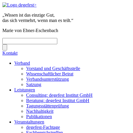
„Wissen ist das einzige Gut,
das sich vermehrt, wenn man es teilt.“
Marie von Ebner-Eschenbach
Kontakt
Verband
Vorstand und Geschäftsstelle
Wissenschaftlicher Beirat
Verbandsunterstützung
Satzung
Leistungen
Consulting: degefest Institut GmbH
Beratung: degefest Institut GmbH
Tagungsstättenprüfung
Nachhaltigkeit
Publikationen
Veranstaltungen
degefest-Fachtage
Fachbereichstreffen