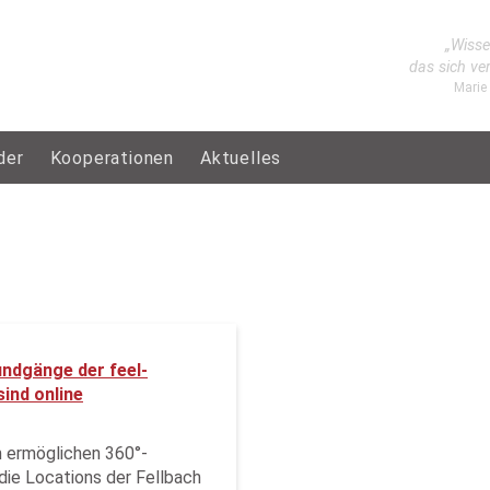
„Wisse
das sich ve
Marie
der
Kooperationen
Aktuelles
undgänge der feel-
ind online
 ermöglichen 360°-
ie Locations der Fellbach