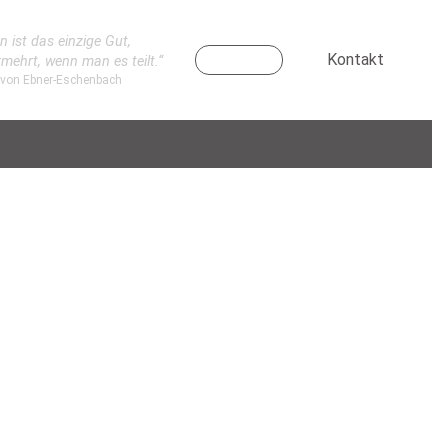
n ist das einzige Gut,
Kontakt
rmehrt, wenn man es teilt.“
 von Ebner-Eschenbach