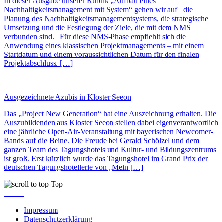
In dieser Ausgabe unserer Rubrik „Aufbau eines
Nachhaltigkeitsmanagement mit System“ gehen wir auf die
Planung des Nachhaltigkeitsmanagementsystems, die strategische
Umsetzung und die Festlegung der Ziele, die mit dem NMS
verbunden sind. Für diese NMS-Phase empfiehlt sich die
Anwendung eines klassischen Projektmanagements – mit einem
Startdatum und einem voraussichtlichen Datum für den finalen
Projektabschluss. […]
Ausgezeichnete Azubis in Kloster Seeon
Das „Project New Generation“ hat eine Auszeichnung erhalten. Die
Auszubildenden aus Kloster Seeon stellen dabei eigenverantwortlich
eine jährliche Open-Air-Veranstaltung mit bayerischen Newcomer-
Bands auf die Beine. Die Freude bei Gerald Schölzel und dem
ganzen Team des Tagungshotels und Kultur- und Bildungszentrums
ist groß. Erst kürzlich wurde das Tagungshotel im Grand Prix der
deutschen Tagungshotellerie von „Mein […]
Top
Impressum
Datenschutzerklärung