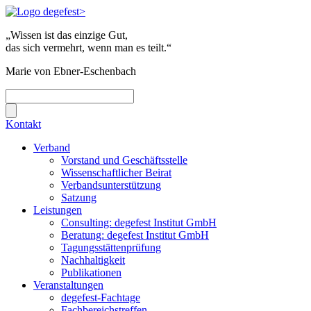
„Wissen ist das einzige Gut,
das sich vermehrt, wenn man es teilt.“
Marie von Ebner-Eschenbach
Kontakt
Verband
Vorstand und Geschäftsstelle
Wissenschaftlicher Beirat
Verbandsunterstützung
Satzung
Leistungen
Consulting: degefest Institut GmbH
Beratung: degefest Institut GmbH
Tagungsstättenprüfung
Nachhaltigkeit
Publikationen
Veranstaltungen
degefest-Fachtage
Fachbereichstreffen