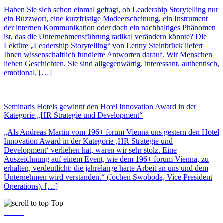
Haben Sie sich schon einmal gefragt, ob Leadership Storytelling nur
ein Buzzwort, eine kurzfristige Modeerscheinung, ein Instrument
der internen Kommunikation oder doch ein nachhaltiges Phänomen
ist, das die Unternehmensführung radikal verändern könnte? Die
Lektüre „Leadership Storytelling“ von Lenny Steinbrück liefert
Ihnen wissenschaftlich fundierte Antworten darauf. Wir Menschen
lieben Geschichten. Sie sind allgegenwärtig, interessant, authentisch,
emotional, […]
Seminaris Hotels gewinnt den Hotel Innovation Award in der
Kategorie „HR Strategie und Development“
„Als Andreas Martin vom 196+ forum Vienna uns gestern den Hotel
Innovation Award in der Kategorie ‚HR Strategie und
Development‘ verliehen hat, waren wir sehr stolz. Eine
Auszeichnung auf einem Event, wie dem 196+ forum Vienna, zu
erhalten, verdeutlicht: die jahrelange harte Arbeit an uns und dem
Unternehmen wird verstanden.“ (Jochen Swoboda, Vice President
Operations). […]
Top