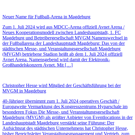
Neuer Name für Fußball-Arena in Magdeburg
Zum 1. Juli 2024 wird aus MDCC-Arena offiziell Avnet Arena /
Neues Kooperationsmodell zwischen Landeshauptstadt, 1. FC
Magdeburg und Betreibergesellschaft MVGM Namenswechsel in
der Fußballarena der Landeshauptstadt Magdeburg: Das von der
städtischen Messe- und Veranstaltungsgesellschaft Magdeburg
(MVGM) betriebene Stadion heißt ab dem 1. Juli 2024 offiziell
Avnet Arena. Namensgebend wird damit der Elektronik-
Großhandelskonzern Avnet. Mit […]
Christopher Hesse wird Mitglied der Geschäftsführung bei der
MVGM in Magdeburg
40-Jähriger übernimmt zum 1. Juli 2024 operatives Geschäft /
Europaweite Vermarktung des Kongresszentrums Hyparschale im
besonderen Fokus Die Messe- und Veranstaltungsgesellschaft
Magdeburg (MVGM) als größter Anbieter von Eventlocations in der
Landeshauptstadt Magdeburg verstärkt seine Führung: Der
Aufsichtsrat des städtischen Unternehmens hat Christopher Hesse,
bisher Bereichsleiter Veranstaltungsmanagement und Vertrieb, zum