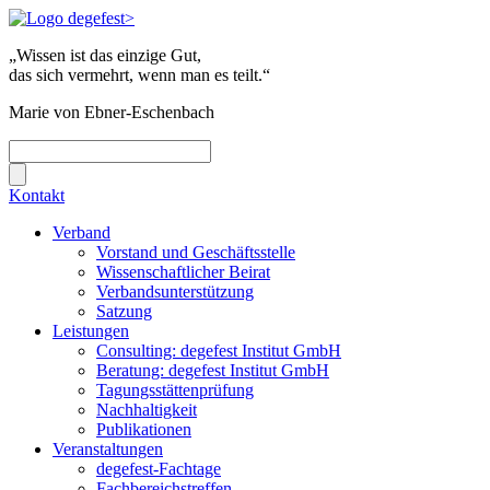
„Wissen ist das einzige Gut,
das sich vermehrt, wenn man es teilt.“
Marie von Ebner-Eschenbach
Kontakt
Verband
Vorstand und Geschäftsstelle
Wissenschaftlicher Beirat
Verbandsunterstützung
Satzung
Leistungen
Consulting: degefest Institut GmbH
Beratung: degefest Institut GmbH
Tagungsstättenprüfung
Nachhaltigkeit
Publikationen
Veranstaltungen
degefest-Fachtage
Fachbereichstreffen