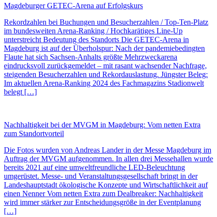
Magdeburger GETEC-Arena auf Erfolgskurs
Rekordzahlen bei Buchungen und Besucherzahlen / Top-Ten-Platz
im bundesweiten Arena-Ranking / Hochkarätiges Line-Up
unterstreicht Bedeutung des Standorts Die GETEC-Arena in
Magdeburg ist auf der Überholspur: Nach der pandemiebedingten
Flaute hat sich Sachsen-Anhalts größte Mehrzweckarena
eindrucksvoll zurückgemeldet – mit rasant wachsender Nachfrage,
steigenden Besucherzahlen und Rekordauslastung. Jüngster Beleg:
Im aktuellen Arena-Ranking 2024 des Fachmagazins Stadionwelt
belegt […]
Nachhaltigkeit bei der MVGM in Magdeburg: Vom netten Extra
zum Standortvorteil
Die Fotos wurden von Andreas Lander in der Messe Magdeburg im
Auftrag der MVGM aufgenommen. In allen drei Messehallen wurde
bereits 2021 auf eine umweltfreundliche LED-Beleuchtung
umgerüstet. Messe- und Veranstaltungsgesellschaft bringt in der
Landeshauptstadt ökologische Konzepte und Wirtschaftlichkeit auf
einen Nenner Vom netten Extra zum Dealbreaker: Nachhaltigkeit
wird immer stärker zur Entscheidungsgröße in der Eventplanung
[…]