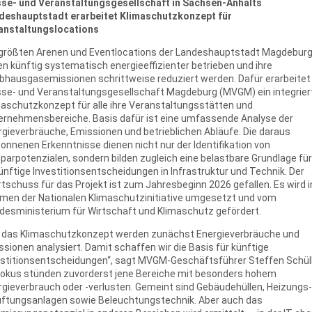
se- und Veranstaltungsgesellschaft in Sachsen-Anhalts
deshauptstadt erarbeitet Klimaschutzkonzept für
anstaltungslocations
 größten Arenen und Eventlocations der Landeshauptstadt Magdebur
en künftig systematisch energieeffizienter betrieben und ihre
ibhausgasemissionen schrittweise reduziert werden. Dafür erarbeitet 
se- und Veranstaltungsgesellschaft Magdeburg (MVGM) ein integrier
maschutzkonzept für alle ihre Veranstaltungsstätten und
ernehmensbereiche. Basis dafür ist eine umfassende Analyse der
gieverbräuche, Emissionen und betrieblichen Abläufe. Die daraus
nnenen Erkenntnisse dienen nicht nur der Identifikation von
parpotenzialen, sondern bilden zugleich eine belastbare Grundlage für
nftige Investitionsentscheidungen in Infrastruktur und Technik. Der
tschuss für das Projekt ist zum Jahresbeginn 2026 gefallen. Es wird 
men der Nationalen Klimaschutzinitiative umgesetzt und vom
desministerium für Wirtschaft und Klimaschutz gefördert.
r das Klimaschutzkonzept werden zunächst Energieverbräuche und
sionen analysiert. Damit schaffen wir die Basis für künftige
estitionsentscheidungen“, sagt MVGM-Geschäftsführer Steffen Schüll
Fokus stünden zuvorderst jene Bereiche mit besonders hohem
rgieverbrauch oder -verlusten. Gemeint sind Gebäudehüllen, Heizungs-
üftungsanlagen sowie Beleuchtungstechnik. Aber auch das