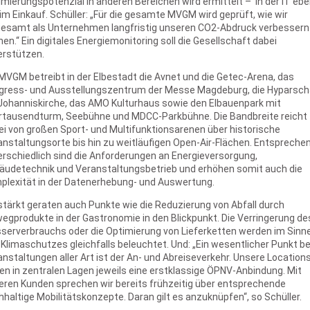
mierungspotenzial in anderen Bereichen wird ermittelt – in der IT eb
im Einkauf. Schüller: „Für die gesamte MVGM wird geprüft, wie wir
gesamt als Unternehmen langfristig unseren CO2-Abdruck verbessern
en.“ Ein digitales Energiemonitoring soll die Gesellschaft dabei
erstützen.
MVGM betreibt in der Elbestadt die Avnet und die Getec-Arena, das
gress- und Ausstellungszentrum der Messe Magdeburg, die Hyparscha
 Johanniskirche, das AMO Kulturhaus sowie den Elbauenpark mit
rtausendturm, Seebühne und MDCC-Parkbühne. Die Bandbreite reicht
ei von großen Sport- und Multifunktionsarenen über historische
anstaltungsorte bis hin zu weitläufigen Open-Air-Flächen. Entspreche
erschiedlich sind die Anforderungen an Energieversorgung,
äudetechnik und Veranstaltungsbetrieb und erhöhen somit auch die
plexität in der Datenerhebung- und Auswertung.
tärkt geraten auch Punkte wie die Reduzierung von Abfall durch
egprodukte in der Gastronomie in den Blickpunkt. Die Verringerung de
serverbrauchs oder die Optimierung von Lieferketten werden im Sinn
Klimaschutzes gleichfalls beleuchtet. Und: „Ein wesentlicher Punkt be
nstaltungen aller Art ist der An- und Abreiseverkehr. Unsere Location
en in zentralen Lagen jeweils eine erstklassige ÖPNV-Anbindung. Mit
eren Kunden sprechen wir bereits frühzeitig über entsprechende
haltige Mobilitätskonzepte. Daran gilt es anzuknüpfen“, so Schüller.