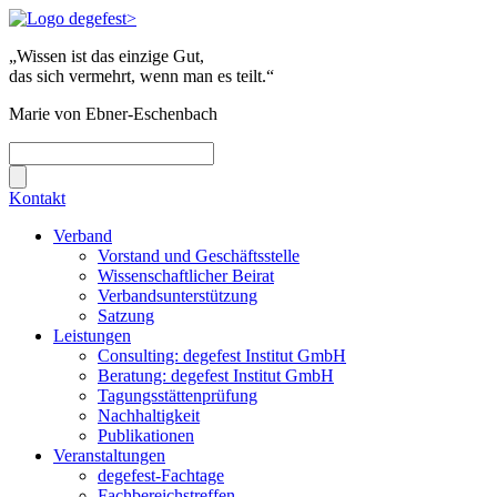
„Wissen ist das einzige Gut,
das sich vermehrt, wenn man es teilt.“
Marie von Ebner-Eschenbach
Kontakt
Verband
Vorstand und Geschäftsstelle
Wissenschaftlicher Beirat
Verbandsunterstützung
Satzung
Leistungen
Consulting: degefest Institut GmbH
Beratung: degefest Institut GmbH
Tagungsstättenprüfung
Nachhaltigkeit
Publikationen
Veranstaltungen
degefest-Fachtage
Fachbereichstreffen